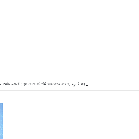
र टक्के यशस्वी; ३७ लाख कोटींचे सामंजस्य करार, सुमारे ४३ लाख रोजगारनिर्मिती – उद्योगमंत्री ड