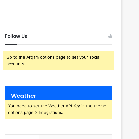
Follow Us
Go to the Arqam options page to set your social
accounts.
Weather
You need to set the Weather API Key in the theme
options page > Integrations.