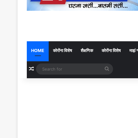
HOME
कोरोंना विशेष
शैक्षणिक
कोरोंना विशेष
माझं 
Random Article
Search
for