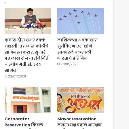
दावोस दौरा शंभर टक्के
नाशिकच्या अवकाशात
यशस्वी; ३७ लाख कोटींचे
सुर्यकिरण एरो शोने
सामंजस्य करार, सुमारे
साकारले बलशाली
४३ लाख रोजगारनिर्मिती
भारताचे प्रतिबिंब
– उद्योगमंत्री डॉ. उदय
23/01/2026
सामंत
23/01/2026
Corporator
Mayor reservation
Reservation किल्ले
नगराध्यक्ष पदाचे आरक्षण