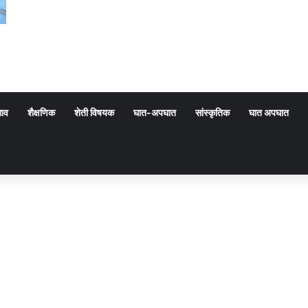
गाव
शैक्षणिक
शेती विषयक
घात-अपघात
सांस्कृतिक
घात अपघात