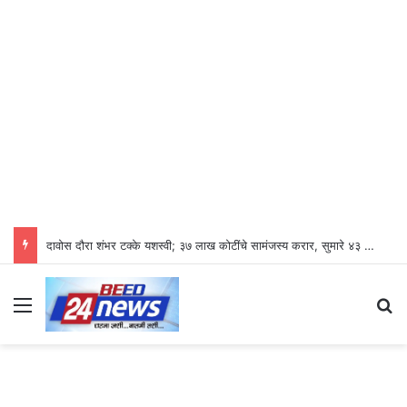
दावोस दौरा शंभर टक्के यशस्वी; ३७ लाख कोटींचे सामंजस्य करार, सुमारे ४३ लाख रोजगारनिर्मिती – उद्योगमंत्री डॉ. उदय सामंत
Menu
S