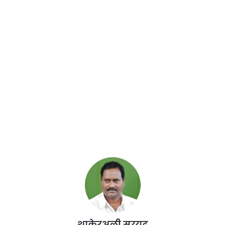
शाकेरअली सय्यद