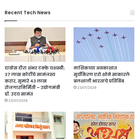
Recent Tech News
दावोस दौरा शंभर टक्के यशस्वी;
नाशिकच्या अवकाशात
३७ लाख कोटींचे सामंजस्य
सुर्यकिरण एरो शोने साकारले
करार, सुमारे ४३ लाख
बलशाली भारताचे प्रतिबिंब
रोजगारनिर्मिती – उद्योगमंत्री
23/01/2026
डॉ. उदय सामंत
23/01/2026