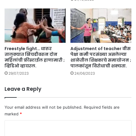
ची
सं
क
ल्प
ना
.
Freestyle fight… धारुर
Adjustment of teacher वीस
तालुक्यात खिचडीवरुन दोन
पेक्षा कमी पटसंख्या असलेल्या
महिलांची फ्रीस्टाईल हाणामारी ;
शाळेतील शिक्षकाचे समायोजन ;
व्हिडिओ व्हायरल.
पालकांतून विरोधाची शक्यता.
29/07/2023
24/06/2023
Leave a Reply
Your email address will not be published.
Required fields are
marked
*
C
o