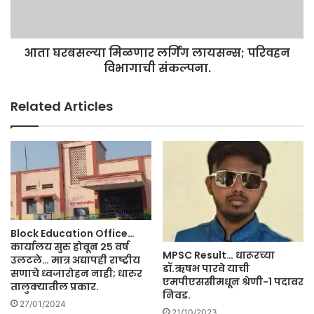
;
ल्या
जि
मि
ल्हा
ळ
धि
आता घरबसल्या मिळणार लर्गिंग लायसन्स; परिवहन
णा
का
विभागाची संकल्पना.
र
ऱ्यां
ल
चा
र्गिं
Related Articles
इ
ग
शा
ला
रा
य
.
स
न्स
;
प
रि
व
Block Education Office…
ह
कार्यालय सुरु होवून २५ वर्ष
MPSC Result… धारूरच्या
न
उलटले… मात्र अद्यापही राष्ट्रीय
डॉ.ऋषभ पारवे याची
सणाचे ध्वजारोहन नाही; धारुर
वि
एमपीएससीमधून श्रेणी-1 पदावर
तालुक्यातील प्रकार.
भा
निवड.
गा
27/01/2024
21/10/2023