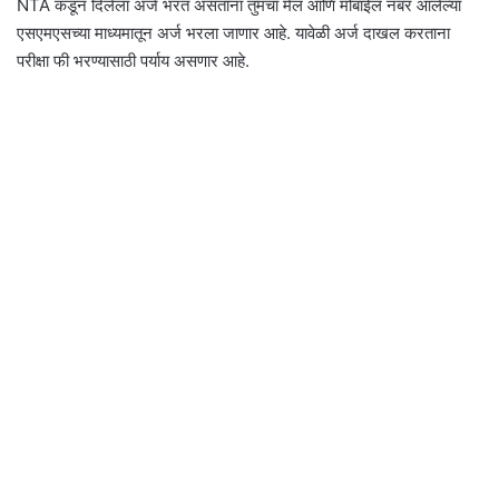
NTA कडून दिलेला अर्ज भरत असताना तुमचा मेल आणि मोबाईल नंबर आलेल्या
एसएमएसच्या माध्यमातून अर्ज भरला जाणार आहे. यावेळी अर्ज दाखल करताना
परीक्षा फी भरण्यासाठी पर्याय असणार आहे.