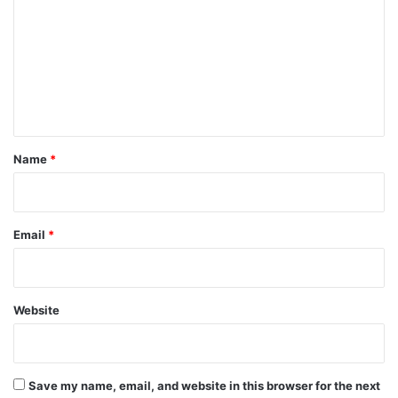
m
m
e
n
t
*
Name
*
Email
*
Website
Save my name, email, and website in this browser for the next