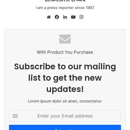
I am a press reporter since 1997.
We
Fa
Lin
Yo
Ins
bsi
ce
ke
uT
tag
te
bo
dIn
ub
ra
ok
e
m
With Product You Purchase
Subscribe to our mailing
list to get the new
updates!
Lorem ipsum dolor sit amet, consectetur.
E
n
t