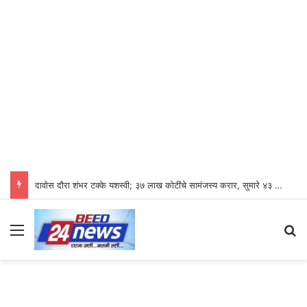
दावोस दौरा शंभर टक्के यशस्वी; ३७ लाख कोटींचे सामंजस्य करार, सुमारे ४३ लाख रोजगारनिर्मिती – उद्योगमंत्री डॉ. उदय सामंत
Menu
S