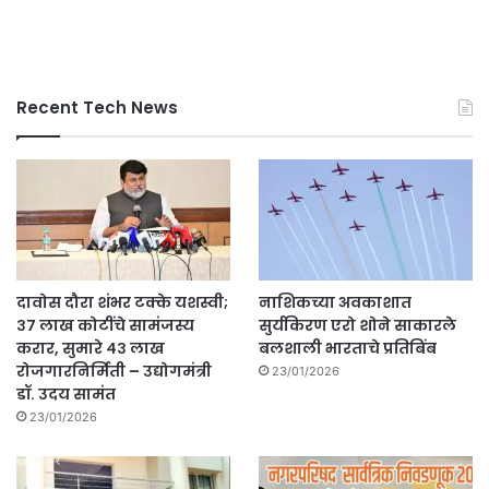
Recent Tech News
दावोस दौरा शंभर टक्के यशस्वी;
नाशिकच्या अवकाशात
३७ लाख कोटींचे सामंजस्य
सुर्यकिरण एरो शोने साकारले
करार, सुमारे ४३ लाख
बलशाली भारताचे प्रतिबिंब
रोजगारनिर्मिती – उद्योगमंत्री
23/01/2026
डॉ. उदय सामंत
23/01/2026