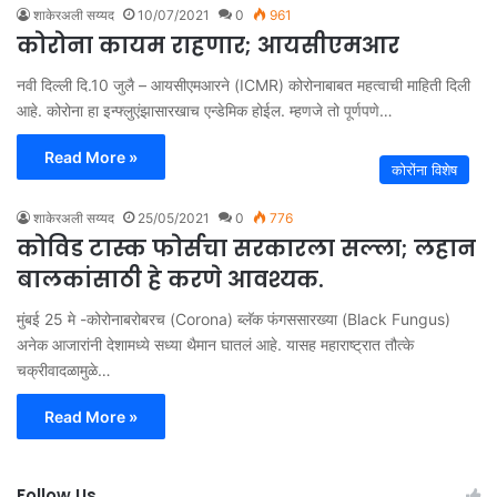
शाकेरअली सय्यद
10/07/2021
0
961
कोरोना कायम राहणार; आयसीएमआर
नवी दिल्ली दि.10 जुलै – आयसीएमआरने (ICMR) कोरोनाबाबत महत्वाची माहिती दिली
आहे. कोरोना हा इन्फ्लुएंझासारखाच एन्डेमिक होईल. म्हणजे तो पूर्णपणे…
Read More »
कोरोंना विशेष
शाकेरअली सय्यद
25/05/2021
0
776
कोविड टास्क फोर्सचा सरकारला सल्ला; लहान
बालकांसाठी हे करणे आवश्यक.
मुंबई 25 मे -कोरोनाबरोबरच (Corona) ब्लॅक फंगससारख्या (Black Fungus)
अनेक आजारांनी देशामध्ये सध्या थैमान घातलं आहे. यासह महाराष्ट्रात तौत्के
चक्रीवादळामुळे…
Read More »
Follow Us