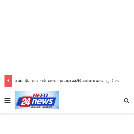
दावोस दौरा शंभर टक्के यशस्वी; ३७ लाख कोटींचे सामंजस्य करार, सुमारे ४३ लाख रोजगारनिर्मिती – उद्योगमंत्री डॉ. उदय सामंत
Menu
S