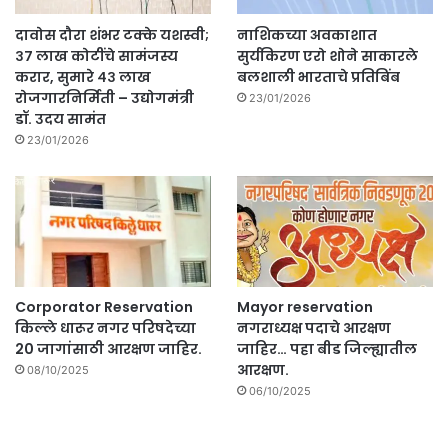
दावोस दौरा शंभर टक्के यशस्वी;
नाशिकच्या अवकाशात
३७ लाख कोटींचे सामंजस्य
सुर्यकिरण एरो शोने साकारले
करार, सुमारे ४३ लाख
बलशाली भारताचे प्रतिबिंब
रोजगारनिर्मिती – उद्योगमंत्री
23/01/2026
डॉ. उदय सामंत
23/01/2026
Corporator Reservation
Mayor reservation
किल्ले धारूर नगर परिषदेच्या
नगराध्यक्ष पदाचे आरक्षण
20 जागांसाठी आरक्षण जाहिर.
जाहिर… पहा बीड जिल्ह्यातील
आरक्षण.
08/10/2025
06/10/2025