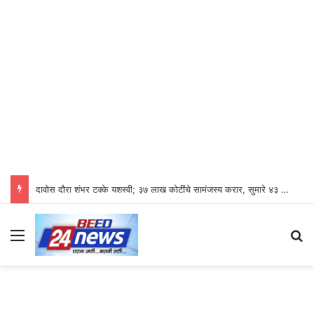
दावोस दौरा शंभर टक्के यशस्वी; ३७ लाख कोटींचे सामंजस्य करार, सुमारे ४३ लाख रोजगारनिर्मिती – उद्योगमंत्री डॉ. उदय सामंत
Menu
S