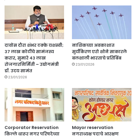
दावोस दौरा शंभर टक्के यशस्वी;
नाशिकच्या अवकाशात
३७ लाख कोटींचे सामंजस्य
सुर्यकिरण एरो शोने साकारले
करार, सुमारे ४३ लाख
बलशाली भारताचे प्रतिबिंब
रोजगारनिर्मिती – उद्योगमंत्री
23/01/2026
डॉ. उदय सामंत
23/01/2026
Corporator Reservation
Mayor reservation
किल्ले धारूर नगर परिषदेच्या
नगराध्यक्ष पदाचे आरक्षण