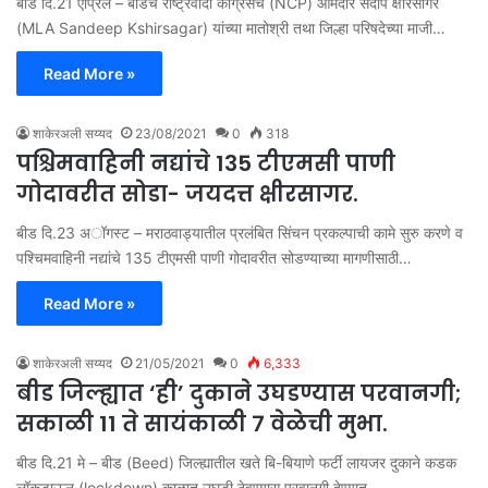
बीड दि.21 एप्रिल – बीडचे राष्ट्रवादी काँग्रेसचे (NCP) आमदार संदीप क्षीरसागर
(MLA Sandeep Kshirsagar) यांच्या मातोश्री तथा जिल्हा परिषदेच्या माजी…
Read More »
शाकेरअली सय्यद
23/08/2021
0
318
पश्चिमवाहिनी नद्यांचे 135 टीएमसी पाणी
गोदावरीत सोडा- जयदत्त क्षीरसागर.
बीड दि.23 अॉगस्ट – मराठवाड्यातील प्रलंबित सिंचन प्रकल्पाची कामे सुरु करणे व
पश्चिमवाहिनी नद्यांचे 135 टीएमसी पाणी गोदावरीत सोडण्याच्या मागणीसाठी…
Read More »
शाकेरअली सय्यद
21/05/2021
0
6,333
बीड जिल्ह्यात ‘ही’ दुकाने उघडण्यास परवानगी;
सकाळी 11 ते सायंकाळी 7 वेळेची मुभा.
बीड दि.21 मे – बीड (Beed) जिल्ह्यातील खते बि-बियाणे फर्टी लायजर दुकाने कडक
लॉकडाऊन (lockdown) काळात उघडी ठेवण्यास परवानगी देण्यात…