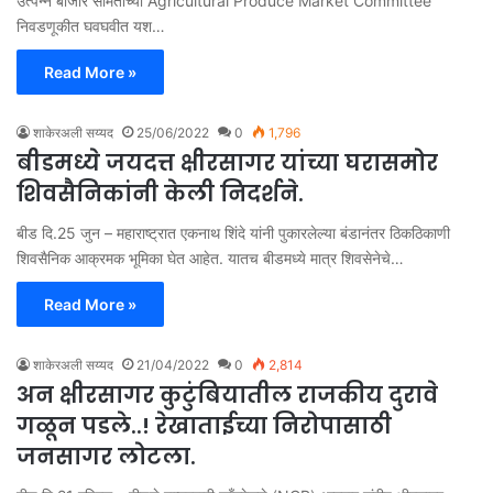
उत्पन्न बाजार समितीच्या Agricultural Produce Market Committee
निवडणूकीत घवघवीत यश…
Read More »
शाकेरअली सय्यद
25/06/2022
0
1,796
बीडमध्ये जयदत्त क्षीरसागर यांच्या घरासमोर
शिवसैनिकांनी केली निदर्शने.
बीड दि.25 जुन – महाराष्ट्रात एकनाथ शिंदे यांनी पुकारलेल्या बंडानंतर ठिकठिकाणी
शिवसैनिक आक्रमक भूमिका घेत आहेत. यातच बीडमध्ये मात्र शिवसेनेचे…
Read More »
शाकेरअली सय्यद
21/04/2022
0
2,814
अन क्षीरसागर कुटुंबियातील राजकीय दुरावे
गळून पडले..! रेखाताईच्या निरोपासाठी
जनसागर लोटला.