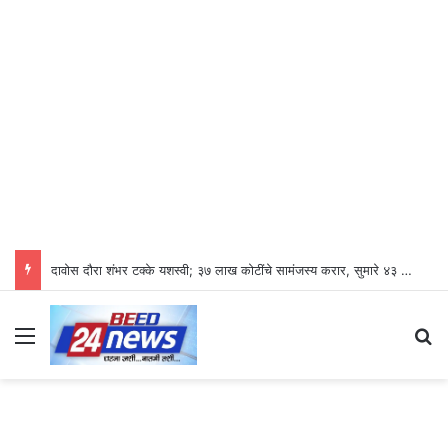
दावोस दौरा शंभर टक्के यशस्वी; ३७ लाख कोटींचे सामंजस्य करार, सुमारे ४३ लाख रोजगारनिर्मिती – उद्योगमंत्री डॉ. उदय सामंत
Menu
S