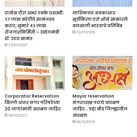
दावोस दौरा शंभर टक्के यशस्वी;
नाशिकच्या अवकाशात
३७ लाख कोटींचे सामंजस्य
सुर्यकिरण एरो शोने साकारले
करार, सुमारे ४३ लाख
बलशाली भारताचे प्रतिबिंब
रोजगारनिर्मिती – उद्योगमंत्री
23/01/2026
डॉ. उदय सामंत
23/01/2026
Corporator Reservation
Mayor reservation
किल्ले धारूर नगर परिषदेच्या
नगराध्यक्ष पदाचे आरक्षण
20 जागांसाठी आरक्षण जाहिर.
जाहिर… पहा बीड जिल्ह्यातील
आरक्षण.
08/10/2025
06/10/2025