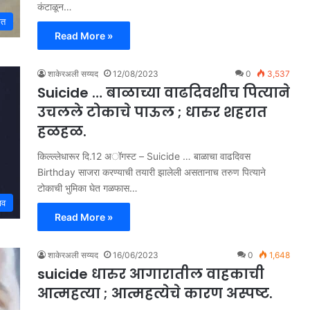
कंटाळून…
ात
Read More »
शाकेरअली सय्यद
12/08/2023
0
3,537
Suicide … बाळाच्या वाढदिवशीच पित्याने
उचलले टोकाचे पाऊल ; धारुर शहरात
हळहळ.
किल्ल्लेधारूर दि.12 अॉगस्ट – Suicide … बाळाचा वाढदिवस
Birthday साजरा करण्याची तयारी झालेली असतानाच तरुण पित्याने
टोकाची भुमिका घेत गळफास…
ाव
Read More »
शाकेरअली सय्यद
16/06/2023
0
1,648
suicide धारुर आगारातील वाहकाची
आत्महत्या ; आत्महत्येचे कारण अस्पष्ट.