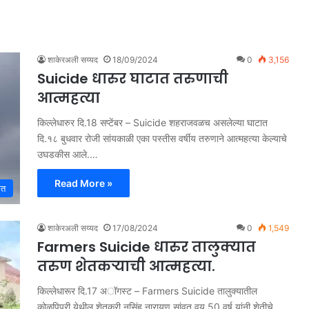
शाकेरअली सय्यद
18/09/2024
0
3,156
Suicide धारुर घाटात तरुणाची
आत्महत्या
किल्लेधारुर दि.18 सप्टेंबर – Suicide शहराजवळच असलेल्या घाटात
दि.१८ बुधवार रोजी सांयकाळी एका पस्तीस वर्षीय तरुणाने आत्महत्या केल्याचे
उघडकीस आले.…
Read More »
ात
शाकेरअली सय्यद
17/08/2024
0
1,549
Farmers Suicide धारुर तालुक्यात
तरुण शेतकऱ्याची आत्महत्या.
किल्लेधारूर दि.17 अॉगस्ट – Farmers Suicide तालुक्यातील
कोळपि़प्री येथील शेतकरी नृसिंह नारायण सांवत वय 50 वर्ष यांनी शेतीचे