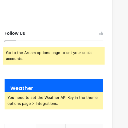
Follow Us
Go to the Arqam options page to set your social
accounts.
Weather
You need to set the Weather API Key in the theme
options page > Integrations.