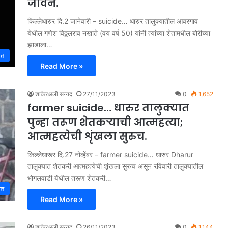
जीवन.
किल्लेधारुर दि.2 जानेवारी – suicide… धारुर तालुक्यातील आवरगाव
येथील गणेश विठ्ठलराव नखाते (वय वर्ष 50) यांनी त्यांच्या शेतामधील बोरीच्या
झाडाला…
ात
Read More »
शाकेरअली सय्यद
27/11/2023
0
1,652
farmer suicide… धारुर तालुक्यात
पुन्हा तरूण शेतकऱ्याची आत्महत्या;
आत्महत्येची शृंखला सुरुच.
किल्लेधारूर दि.27 नोव्हेंबर – farmer suicide… धारुर Dharur
तालुक्यात शेतकरी आत्महत्येची शृंखला सुरुच असून रविवारी तालुक्यातील
भोगलवाडी येथील तरूण शेतकरी…
ात
Read More »
शाकेरअली सय्यद
26/11/2023
0
1,144