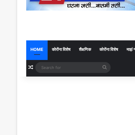
HOME
कोरोंना विशेष
शैक्षणिक
कोरोंना विशेष
माझं 
Random Article
Search
for