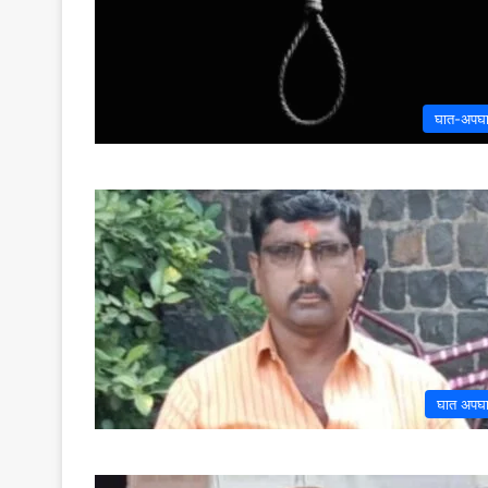
घात-अपघ
घात अपघ