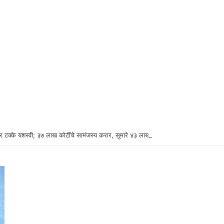
र टक्के यशस्वी; ३७ लाख कोटींचे सामंजस्य करार, सुमारे ४३ लाख रोजगारनिर्मिती – उद्योगमंत्री ड