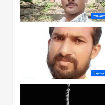
घात-अपघ
घात-अपघ