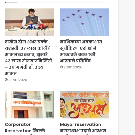
दावोस दौरा शंभर टक्के
नाशिकच्या अवकाशात
यशस्वी; ३७ लाख कोटींचे
सुर्यकिरण एरो शोने
सामंजस्य करार, सुमारे
साकारले बलशाली
४३ लाख रोजगारनिर्मिती
भारताचे प्रतिबिंब
– उद्योगमंत्री डॉ. उदय
23/01/2026
सामंत
23/01/2026
Corporator
Mayor reservation
Reservation किल्ले
नगराध्यक्ष पदाचे आरक्षण