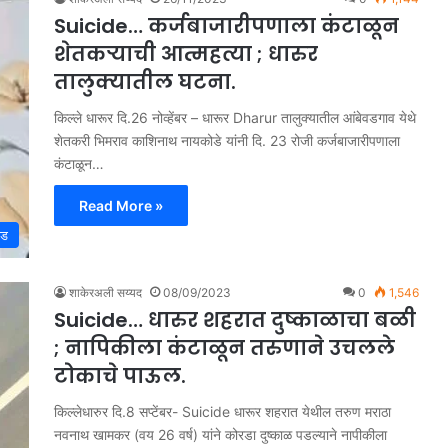
Suicide… कर्जबाजारीपणाला कंटाळून
शेतकऱ्याची आत्महत्या ; धारुर
तालुक्यातील घटना.
किल्ले धारूर दि.26 नोव्हेंबर – धारूर Dharur तालुक्यातील आंबेवडगाव येथे
शेतकरी भिमराव काशिनाथ नायकोडे यांनी दि. 23 रोजी कर्जबाजारीपणाला
कंटाळून…
Read More »
ीड
शाकेरअली सय्यद
08/09/2023
0
1,546
Suicide… धारुर शहरात दुष्काळाचा बळी
; नापिकीला कंटाळून तरुणाने उचलले
टोकाचे पाऊल.
किल्लेधारुर दि.8 सप्टेंबर- Suicide धारूर शहरात येथील तरुण मराठा
नवनाथ खामकर (वय 26 वर्ष) यांने कोरडा दुष्काळ पडल्याने नापीकीला