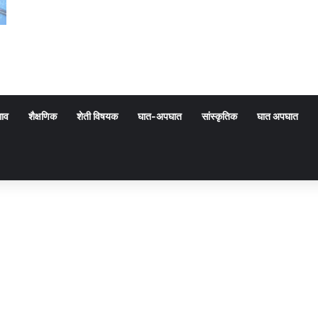
गाव
शैक्षणिक
शेती विषयक
घात-अपघात
सांस्कृतिक
घात अपघात