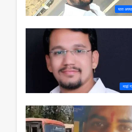
घात अपघ
माझं ग