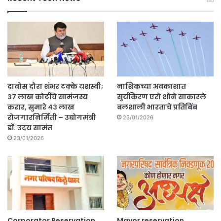
दावोस दौरा शंभर टक्के यशस्वी;
नाशिकच्या अवकाशात
३७ लाख कोटींचे सामंजस्य
सुर्यकिरण एरो शोने साकारले
करार, सुमारे ४३ लाख
बलशाली भारताचे प्रतिबिंब
रोजगारनिर्मिती – उद्योगमंत्री
23/01/2026
डॉ. उदय सामंत
23/01/2026
Corporator Reservation
Mayor reservation