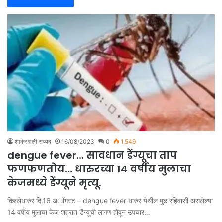
शाकेरअली सय्यद
16/08/2023
0
1,549
dengue fever… सावधान डेंग्यूचा ताप
फणफणतोय… धारुरच्या 14 वर्षीय मुलाचा
केजमध्ये डेंग्यूने मृत्यू.
किल्लेधारुर दि.16 अॉगस्ट – dengue fever धारुर येथील मुळ रहिवासी असलेल्या
14 वर्षीय मुलाचा केज शहरात डेंग्यूची लागण होवून उपचार…