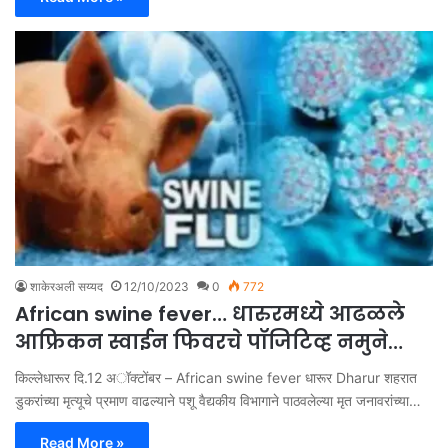
शाकेरअली सय्यद
12/10/2023
0
772
African swine fever… धारुरमध्ये आढळले
आफ्रिकन स्वाईन फिवरचे पॉजिटिव्ह नमुने…
किल्लेधारूर दि.12 अॉक्टोंबर – African swine fever धारूर Dharur शहरात
डुकरांच्या मृत्यूचे प्रमाण वाढल्याने पशू वैद्यकीय विभागाने पाठवलेल्या मृत जनावरांच्या…
Read More »