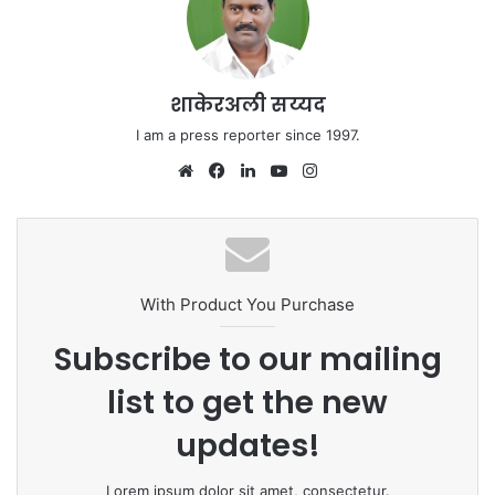
शाकेरअली सय्यद
I am a press reporter since 1997.
We
Fa
Lin
Yo
Ins
bsi
ce
ke
uT
tag
te
bo
dIn
ub
ra
ok
e
m
With Product You Purchase
Subscribe to our mailing
list to get the new
updates!
Lorem ipsum dolor sit amet, consectetur.