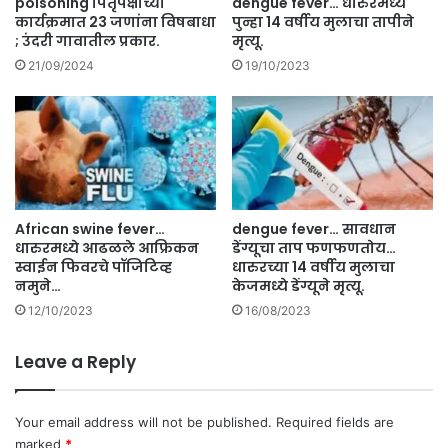
poisoning पितृपक्षाच्या
dengue fever… धारुरमध्ये
री
त
कार्यक्रमात 23 जणांना विषबाधा
पुन्हा 14 वर्षीय मुलाचा तापीने
,
णा
; उंदरी गावातील प्रकार.
मृत्यू.
का
ऱ्या
21/09/2024
19/10/2023
य
पा
म्ह
च
ट
ज
ले
णां
खा
चा
.
मृ
रा
त्यू
ऊ
African swine fever…
dengue fever… सावधान
.
त
धारुरमध्ये आढळले आफ्रिकन
डेंग्यूचा ताप फणफणतोय…
स्वाईन फिवरचे पॉजिटिव्ह
धारुरच्या 14 वर्षीय मुलाचा
.
नमुने…
केजमध्ये डेंग्यूने मृत्यू.
.
.
12/10/2023
16/08/2023
Leave a Reply
Your email address will not be published.
Required fields are
marked
*