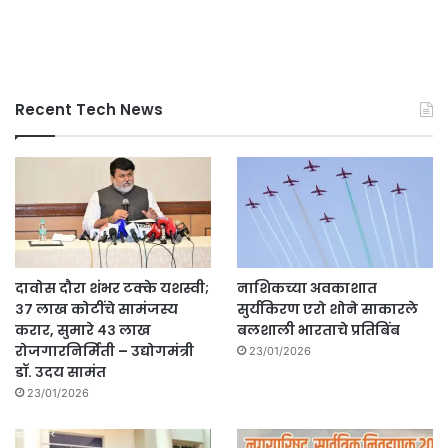
Recent Tech News
दावोस दौरा शंभर टक्के यशस्वी;
नाशिकच्या अवकाशात
३७ लाख कोटींचे सामंजस्य
सुर्यकिरण एरो शोने साकारले
करार, सुमारे ४३ लाख
बलशाली भारताचे प्रतिबिंब
रोजगारनिर्मिती – उद्योगमंत्री
23/01/2026
डॉ. उदय सामंत
23/01/2026