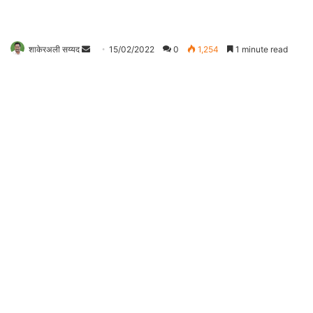
शाकेरअली सय्यद
S
15/02/2022
0
1,254
1 minute read
e
n
d
a
n
e
m
a
i
l