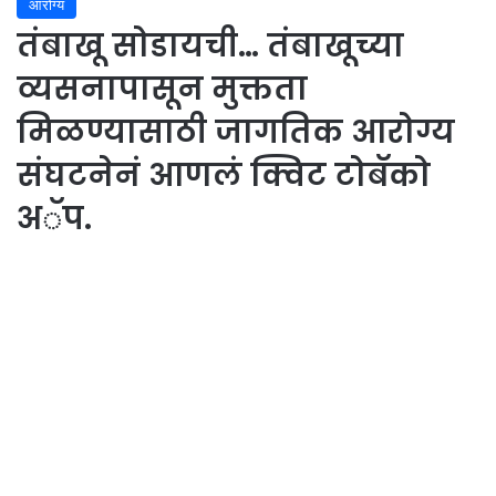
आरोग्य
तंबाखू सोडायची… तंबाखूच्या
व्यसनापासून मुक्तता
मिळण्यासाठी जागतिक आरोग्य
संघटनेनं आणलं क्विट टोबॅको
अॅप.