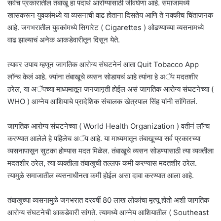
सर्वच प्रकारातील तंबाखू हा पदार्थ आरोग्यासाठी जीवघेणा आहे. समाजामध्ये
खासकरून युवकांमध्ये या व्यसनाची वाढ होताना दिसतेय आणि ते नक्कीच चिंताजनक
आहे. जगभरातील युवकांमध्ये सिगारेट ( Cigarettes ) ओढण्याच्या व्यसनामध्ये
वाढ झाल्याचं अनेक आकडेवारीतून दिसून येते.
त्यावर उपाय म्हणून जागतिक आरोग्य संघटनेनं आता Quit Tobacco App
लॉन्च केलं आहे. ज्यांना तंबाखूचे व्यसन सोडायचं आहे त्यांना हे अॅप मदतशीर
ठरेल, या अॅपच्या माध्यमातून जनजागृती होईल असं जागतिक आरोग्य संघटनेच्या (
WHO ) आग्नेय आशियाचे प्रादेशिक संचालक खेत्रपाल सिंह यांनी सांगितलं.
जागतिक आरोग्य संघटनेच्या ( World Health Organization ) वतीनं लॉन्च
करण्यात आलेले हे पहिलेच अॅप आहे. या माध्यमातून तंबाखूच्या सर्व प्रकारच्या
व्यसनापासून सुटका होण्यास मदत मिळेल. तंबाखूचे व्यसन सोडण्यासाठी त्या व्यक्तीला
मदतशीर ठरेल, त्या व्यक्तीला तंबाखूची तल्लफ कमी करण्यास मदतशीर ठरेल.
त्यामुळे समाजातील व्यसनाधीनता कमी होईल असा दावा करण्यात आला आहे.
तंबाखूच्या व्यसनामुळे जगभरात दरवर्षी 80 लाख लोकांचा मृत्यू होतो अशी जागतिक
आरोग्य संघटनेची आकडेवारी सांगते. त्यामध्ये आग्नेय आशियातील ( Southeast