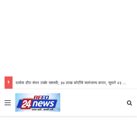
दावोस दौरा शंभर टक्के यशस्वी; ३७ लाख कोटींचे सामंजस्य करार, सुमारे ४३ लाख रोजगारनिर्मिती – उद्योगमंत्री डॉ. उदय सामंत
Menu
S