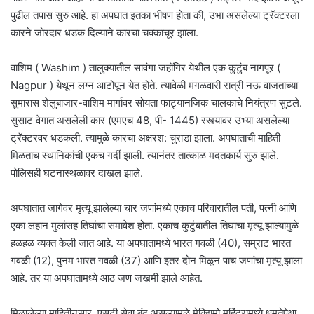
पुढील तपास सुरु आहे. हा अपघात इतका भीषण होता की, उभा असलेल्या ट्रॅक्टरला
कारने जोरदार धडक दिल्याने कारचा चक्काचूर झाला.
वाशिम ( Washim ) तालुक्यातील सावंगा जहॉगिर येथील एक कुटुंब नागपूर (
Nagpur ) येथून लग्न आटोपून येत होते. त्यावेळी मंगळवारी रात्री नऊ वाजताच्या
सुमारास शेलुबाजार-वाशिम मार्गावर सोयता फाट्यानजिक चालकाचे नियंत्रण सुटले.
सुसाट वेगात असलेली कार (एमएच 48, पी- 1445) रस्त्यावर उभ्या असलेल्या
ट्रॅक्टरवर धडकली. त्यामुळे कारचा अक्षरश: चुराडा झाला. अपघाताची माहिती
मिळताच स्थानिकांची एकच गर्दी झाली. त्यानंतर तात्काळ मदतकार्य सुरु झाले.
पोलिसही घटनास्थळावर दाखल झाले.
अपघातात जागेवर मृत्यू झालेल्या चार जणांमध्ये एकाच परिवारातील पती, पत्नी आणि
एका लहान मुलांसह तिघांचा समावेश होता. एकाच कुटुंबातील तिघांचा मृत्यू झाल्यामुळे
हळहळ व्यक्त केली जात आहे. या अपघातामध्ये भारत गवळी (40), सम्राट भारत
गवळी (12), पुनम भारत गवळी (37) आणि इतर दोन मिळून पाच जणांचा मृत्यू झाला
आहे. तर या अपघातामध्ये आठ जण जखमी झाले आहेत.
मिळालेल्या माहितीनुसार, एसटी सेवा बंद असल्यामुळे मेक्झिमो महिंद्रामध्ये क्षमतेपेक्षा