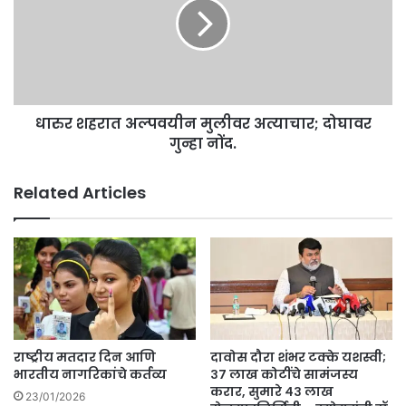
ना
श
पा
ह
सू
रा
न
त
मु
अ
क्त
ल्प
ता
धारुर शहरात अल्पवयीन मुलीवर अत्याचार; दोघावर
व
मि
गुन्हा नोंद.
यी
ळ
न
ण्या
मु
Related Articles
सा
ली
ठी
व
जा
र
ग
अ
ति
त्या
क
चा
आ
र
रो
;
ग्य
दो
राष्ट्रीय मतदार दिन आणि
दावोस दौरा शंभर टक्के यशस्वी;
सं
घा
भारतीय नागरिकांचे कर्तव्य
३७ लाख कोटींचे सामंजस्य
घ
व
करार, सुमारे ४३ लाख
23/01/2026
ट