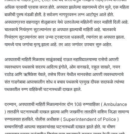
अधिक प्रवासी प्रवास करत होते. अपघात झालेल्या वाहनामध्ये दोन मुले, एक महिला
बाकीची पुरुष मंडळी होती. हे सर्वजण नागपुरवरुन लग्न आटोपून आले होते.
अपघातग्रस्त वाहनातून शेलूबाजार येथे उतरलेल्या महिलेनी सदर माहीती दिली आहे.
चालकाचे नियंत्रण सुटल्यानंतर हा अपघात झाल्याची माहिती आहे. चालकाचे
नियंत्रण सुटल्यानंतर कार उभ्या ट्रक्टरला धडकली, त्यानंतर हा अपघात झाला.
यामध्ये पाच जणांचा मृत्यू झाला आहे. तर आठ जणांवर उपचार सुरु आहेत.
अपघाताची माहिती मिळताच साळुंकाबाई राऊत महाविद्यालयाच्या रासेयो आपत्ती
व्यवस्थापन पथकाचे सदस्य आदित्य इंगोले, ओम वानखडे, राहुल साखरे, नयन
राठोड आणि ऋषिकेश येवले, तसेच पिंजर येथील मानवसेवा आपत्ती व्यवस्थापनाचे
संत गाडगेबाबा आपत्कालीन शोध व बचाव पथकाचे प्रमुख दीपक सदाफळे त्यांच्या
पथकातील रुग्ण वाहिकेसी घटनास्थळी दाखल झाले.
दरम्यान, अपघाताची माहिती मिळाल्यानंतर दोन 108 रुग्णवाहिका ( Ambulance
) तातडीने घटनास्थळी दाखल झाल्या आणि जखमींना तातडीने वाशिम जिल्हा सामान्य
रुग्णालयात हलविले. पोलीस अधीक्षक ( Superintendent of Police )
बच्चनसिंगही आपल्या सहकाऱ्यांसह घटनास्थळी दाखल झाले होते. या भीषण