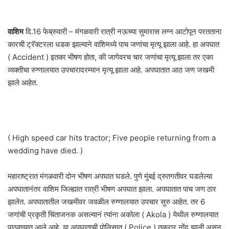
वाशिम
दि.16 फेब्रुवारी – मंगळवारी रात्री नऊच्या सुमारास लग्न आटोपून परतताना
कारची ट्रॅक्टरला धडक झाल्याने वाशिमध्ये पाच जणांचा मृत्यू झाला आहे. हा अपघात
( Accident ) इतका भीषण होता, की जागेवरच चार जणांचा मृत्यू झाला तर एका
व्यक्तीचा रुग्णालयात उपचारादरम्यान मृत्यू झाला आहे. अपघातात आठ जण जखमी
झाले आहेत.
( High speed car hits tractor; Five people returning from a
wedding have died. )
महाराष्ट्रात मंगळवारी दोन भीषण अपघात घडले. पुणे मुंबई द्रुतगतीवर घडलेल्या
अपघातानंतर वाशिम जिल्ह्यात रात्री भीषण अपघात झाला. अपघातात पाच जण ठार
झालेत. अपघातातील जखमीवर जवळील रुग्णालयात उपचार सुरु आहेत. तर 6
जणांची प्रकृती चिंताजनक असल्यानं त्यांना अकोला ( Akola ) येथील रुग्णालयात
पाठवण्यात आले आहे. या अपघाताची पोलिसात ( Police ) तक्रार नोंद झाली असून