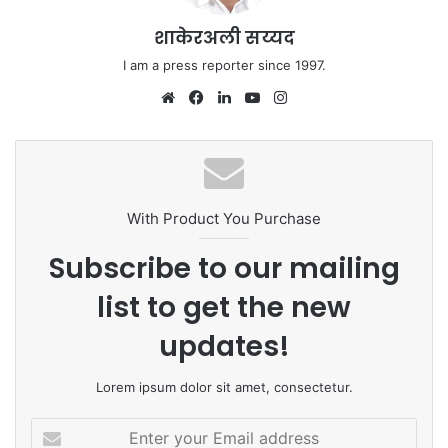
शाकेरअली सय्यद
I am a press reporter since 1997.
We
Fa
Lin
Yo
Ins
bsi
ce
ke
uT
tag
te
bo
dIn
ub
ra
ok
e
m
With Product You Purchase
Subscribe to our mailing
list to get the new
updates!
Lorem ipsum dolor sit amet, consectetur.
E