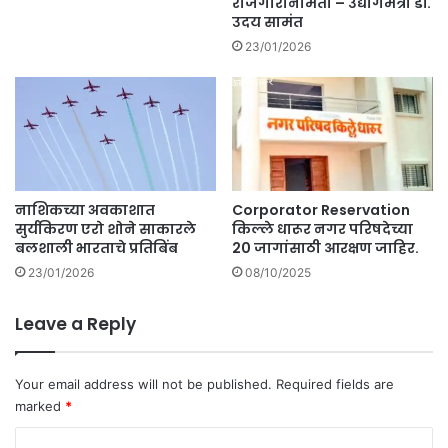
रोजगारनिर्मिती – उद्योगमंत्री डॉ.
र
ने
उदय सामंत
गु
नं
न्हा
23/01/2026
आ
नों
ण
द
लं
.
क्वि
ट
टो
बॅ
नाशिकच्या अवकाशात
Corporator Reservation
को
सुर्यकिरण एरो शोने साकारले
किल्ले धारूर नगर परिषदेच्या
अॅ
बलशाली भारताचे प्रतिबिंब
20 जागांसाठी आरक्षण जाहिर.
प
.
23/01/2026
08/10/2025
Leave a Reply
Your email address will not be published.
Required fields are
marked
*
C