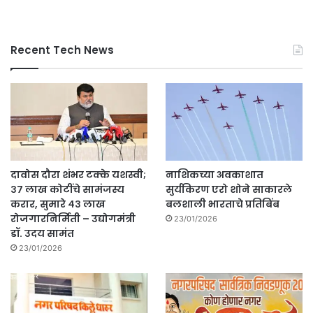
Recent Tech News
दावोस दौरा शंभर टक्के यशस्वी;
नाशिकच्या अवकाशात
३७ लाख कोटींचे सामंजस्य
सुर्यकिरण एरो शोने साकारले
करार, सुमारे ४३ लाख
बलशाली भारताचे प्रतिबिंब
रोजगारनिर्मिती – उद्योगमंत्री
23/01/2026
डॉ. उदय सामंत
23/01/2026