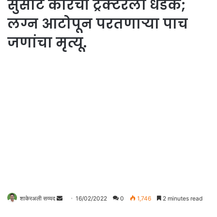
सुसाट कारची ट्रॅक्टरला धडक;
लग्न आटोपून परतणाऱ्या पाच
जणांचा मृत्यू.
शाकेरअली सय्यद
S
16/02/2022
0
1,746
2 minutes read
e