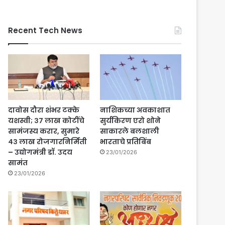
Recent Tech News
दावोस दौरा शंभर टक्के
नाशिकच्या अवकाशात
यशस्वी; ३७ लाख कोटींचे
सुर्यकिरण एरो शोने
सामंजस्य करार, सुमारे
साकारले बलशाली
४३ लाख रोजगारनिर्मिती
भारताचे प्रतिबिंब
– उद्योगमंत्री डॉ. उदय
23/01/2026
सामंत
23/01/2026