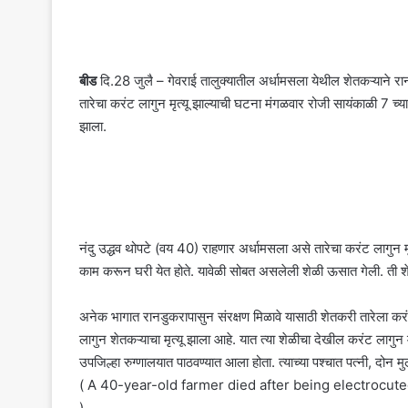
बीड
दि.28 जुलै – गेवराई तालुक्यातील अर्धामसला येथील शेतकऱ्याने रा
तारेचा करंट लागुन मृत्यू झाल्याची घटना मंगळवार रोजी सायंकाळी 7 च्
झाला.
नंदु उद्धव थोपटे (वय 40) राहणार अर्धामसला असे तारेचा करंट लागुन मृत
काम करून घरी येत होते. यावेळी सोबत असलेली शेळी ऊसात गेली. ती शेळी प
अनेक भागात रानडुकरापासुन संरक्षण मिळावे यासाठी शेतकरी तारेला कर
लागुन शेतकऱ्याचा मृत्यू झाला आहे. यात त्या शेळीचा देखील करंट लागुन 
उपजिल्हा रुग्णालयात पाठवण्यात आला होता. त्याच्या पश्चात पत्नी, दोन म
( A 40-year-old farmer died after being electrocuted
)