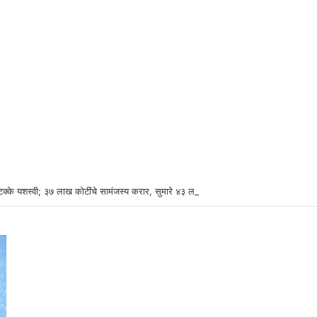
टक्के यशस्वी; ३७ लाख कोटींचे सामंजस्य करार, सुमारे ४३ लाख रोजगारनिर्मिती – उद्योगमंत्री डॉ.