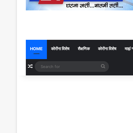
HOME
कोरोंना विशेष
शैक्षणिक
कोरोंना विशेष
माझं 
Random Article
Search
for