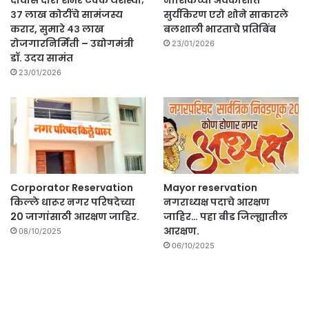
दावोस दौरा शंभर टक्के यशस्वी;
नाशिकच्या अवकाशात
३७ लाख कोटींचे सामंजस्य
सुर्यकिरण एरो शोने साकारले
करार, सुमारे ४३ लाख
बलशाली भारताचे प्रतिबिंब
रोजगारनिर्मिती – उद्योगमंत्री
23/01/2026
डॉ. उदय सामंत
23/01/2026
Corporator Reservation
Mayor reservation
किल्ले धारूर नगर परिषदेच्या
नगराध्यक्ष पदाचे आरक्षण
20 जागांसाठी आरक्षण जाहिर.
जाहिर… पहा बीड जिल्ह्यातील
आरक्षण.
08/10/2025
06/10/2025