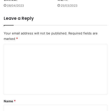
मि
08/04/2023
25/03/2023
ती
;
Leave a Reply
अ
ने
कां
Your email address will not be published.
Required fields are
च्या
marked
*
प्र
ति
C
क्रि
या
o
.
m
.
m
.
e
n
t
*
Name
*