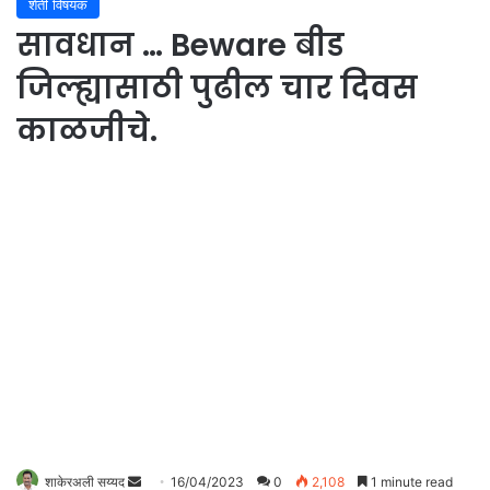
शेती विषयक
सावधान … Beware बीड
जिल्ह्यासाठी पुढील चार दिवस
काळजीचे.
शाकेरअली सय्यद
S
16/04/2023
0
2,108
1 minute read