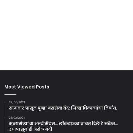
Most Viewed Posts
27/06/2021
सोमवार पासून पुन्हा बससेवा बंद; जिल्हाधिकाऱ्यांचा निर्णय.
21/02/2021
मुख्यमंत्र्यांचा अल्टीमेटम… लॉकडाऊन बाबत दिले हे संकेत…
उद्यापासून ही असेल बंदी