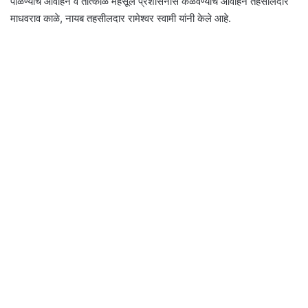
पाळण्याचे आवाहन व तात्काळ महसूल प्रशासनास कळवण्याचे आवाहन तहसीलदार
माधवराव काळे, नायब तहसीलदार रामेश्वर स्वामी यांनी केले आहे.