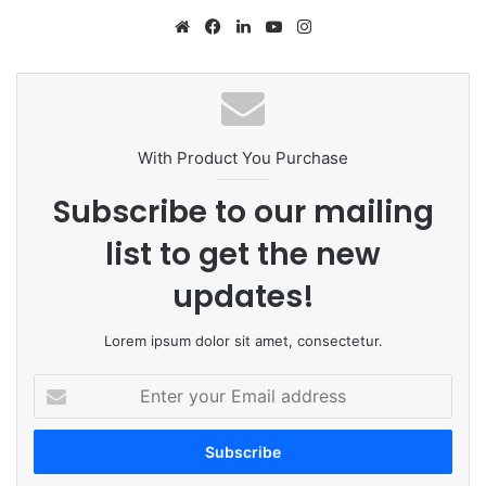
We
Fa
Lin
Yo
Ins
bsi
ce
ke
uT
tag
te
bo
dIn
ub
ra
ok
e
m
With Product You Purchase
Subscribe to our mailing
list to get the new
updates!
Lorem ipsum dolor sit amet, consectetur.
E
n
t
e
r