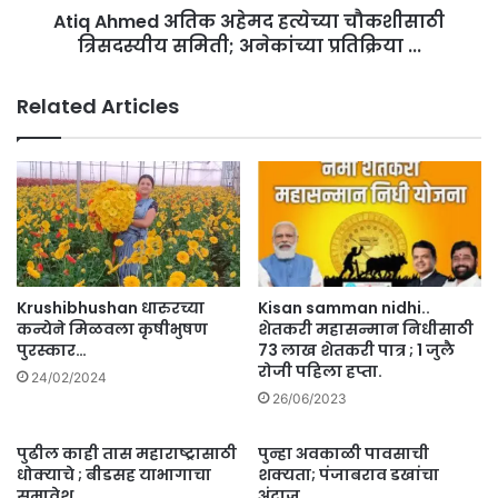
Atiq Ahmed अतिक अहेमद हत्येच्या चौकशीसाठी
य
अ
रा
त्रिसदस्यीय समिती; अनेकांच्या प्रतिक्रिया ...
ति
स
क
क
अ
Related Articles
र
हे
म
द
ह
त्ये
च्या
चौ
क
शी
Krushibhushan धारुरच्या
Kisan samman nidhi..
सा
कन्येने मिळवला कृषीभुषण
शेतकरी महासन्मान निधीसाठी
ठी
पुरस्कार…
73 लाख शेतकरी पात्र ; 1 जुलै
रोजी पहिला हप्ता.
त्रि
24/02/2024
स
26/06/2023
द
स्यी
पुढील काही तास महाराष्ट्रासाठी
पुन्हा अवकाळी पावसाची
य
धोक्याचे ; बीडसह याभागाचा
शक्यता; पंजाबराव डखांचा
स
समावेश.
अंदाज.