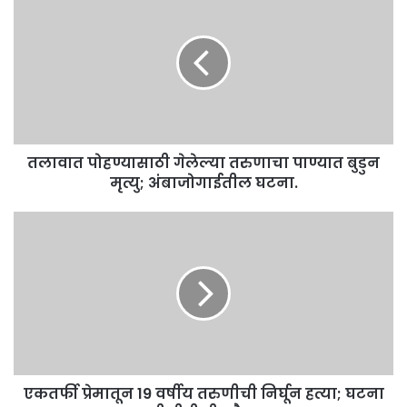
पोहण्यासाठी
गेलेल्या
तरुणाचा
पाण्यात
बुडुन
मृत्यु;
अंबाजोगाईतील
घटना.
तलावात पोहण्यासाठी गेलेल्या तरुणाचा पाण्यात बुडुन
मृत्यु; अंबाजोगाईतील घटना.
एकतर्फी
प्रेमातून
19
वर्षीय
तरुणीची
निर्घून
हत्या;
घटना
सीसीटीव्हीत
एकतर्फी प्रेमातून 19 वर्षीय तरुणीची निर्घून हत्या; घटना
कैद.