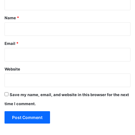
t
*
Name
*
Email
*
Website
Save my name, email, and website in this browser for the next
time I comment.