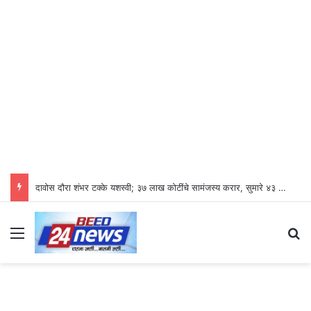
दावोस दौरा शंभर टक्के यशस्वी; ३७ लाख कोटींचे सामंजस्य करार, सुमारे ४३ लाख रोजगारनिर्मिती – उद्योगमंत्री डॉ. उदय सामंत
Menu
Se