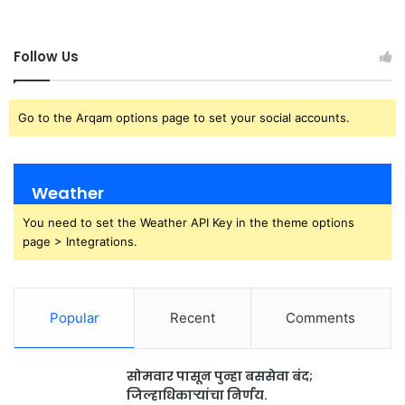
Follow Us
Go to the Arqam options page to set your social accounts.
Weather
You need to set the Weather API Key in the theme options
page > Integrations.
Popular
Recent
Comments
सोमवार पासून पुन्हा बससेवा बंद;
जिल्हाधिकाऱ्यांचा निर्णय.