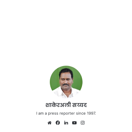
शाकेरअली सय्यद
I am a press reporter since 1997.
Website
Facebook
LinkedIn
YouTube
Instagram