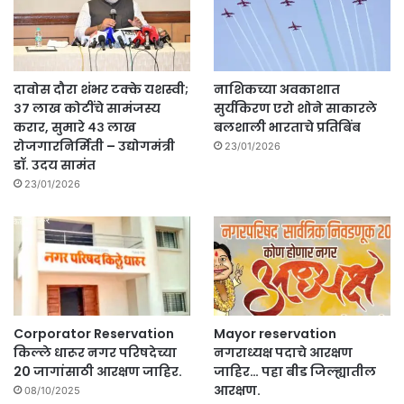
दावोस दौरा शंभर टक्के यशस्वी;
नाशिकच्या अवकाशात
३७ लाख कोटींचे सामंजस्य
सुर्यकिरण एरो शोने साकारले
करार, सुमारे ४३ लाख
बलशाली भारताचे प्रतिबिंब
रोजगारनिर्मिती – उद्योगमंत्री
23/01/2026
डॉ. उदय सामंत
23/01/2026
Corporator Reservation
Mayor reservation
किल्ले धारूर नगर परिषदेच्या
नगराध्यक्ष पदाचे आरक्षण
20 जागांसाठी आरक्षण जाहिर.
जाहिर… पहा बीड जिल्ह्यातील
आरक्षण.
08/10/2025