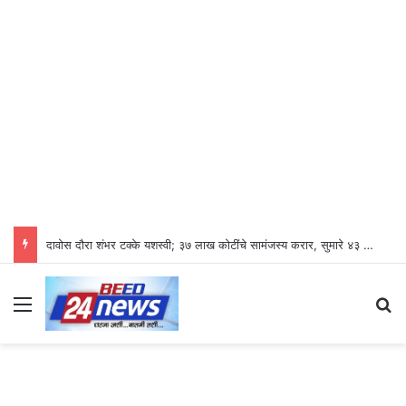
दावोस दौरा शंभर टक्के यशस्वी; ३७ लाख कोटींचे सामंजस्य करार, सुमारे ४३ लाख रोजगारनिर्मिती – उद्योगमंत्री डॉ. उदय सामंत
Menu
S