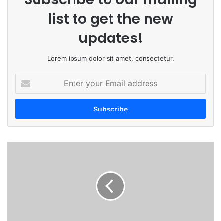
list to get the new
updates!
Lorem ipsum dolor sit amet, consectetur.
E
n
t
e
r
y
o
यु
u
ध्दा
r
ला
E
सु
m
रु
a
वा
i
त
l
.