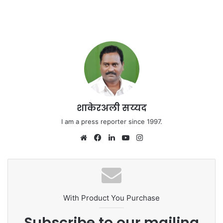
शाकेरअली सय्यद
I am a press reporter since 1997.
We
Fa
Lin
Yo
Ins
bsi
ce
ke
uT
tag
te
bo
dIn
ub
ra
ok
e
m
With Product You Purchase
Subscribe to our mailing