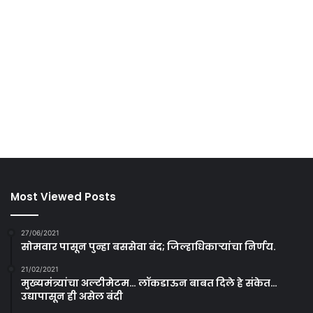
Most Viewed Posts
27/06/2021
सोमवार पासून पुन्हा बससेवा बंद; जिल्हाधिकाऱ्यांचा निर्णय.
21/02/2021
मुख्यमंत्र्यांचा अल्टीमेटम… लॉकडाऊन बाबत दिले हे संकेत…
उद्यापासून ही असेल बंदी