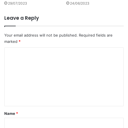
ली
29/07/2023
24/06/2023
जी
व
Leave a Reply
न
या
त्रा
Your email address will not be published.
Required fields are
.
marked
*
C
o
m
m
e
n
t
*
Name
*