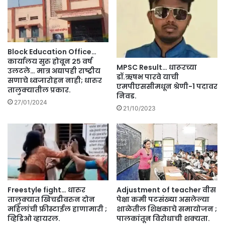
न
मा
म
ज
ध्ये
ल
ल
गा
ष्क
व
Block Education Office…
री
ता
कार्यालय सुरु होवून २५ वर्ष
MPSC Result… धारूरच्या
का
लु
उलटले… मात्र अद्यापही राष्ट्रीय
डॉ.ऋषभ पारवे याची
र
सणाचे ध्वजारोहन नाही; धारुर
क्या
एमपीएससीमधून श्रेणी-1 पदावर
तालुक्यातील प्रकार.
वा
त
निवड.
ई
ए
27/01/2024
21/10/2023
क
का
र
च
ण्या
दि
ची
व
घो
शी
ष
ति
णा
घां
.
नी
Freestyle fight… धारुर
Adjustment of teacher वीस
सं
तालुक्यात खिचडीवरुन दोन
पेक्षा कमी पटसंख्या असलेल्या
प
महिलांची फ्रीस्टाईल हाणामारी ;
शाळेतील शिक्षकाचे समायोजन ;
व
व्हिडिओ व्हायरल.
पालकांतून विरोधाची शक्यता.