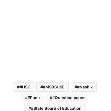
#HSC
#MSBSHSE
#Nashik
#Pune
#Question paper
#State Board of Education