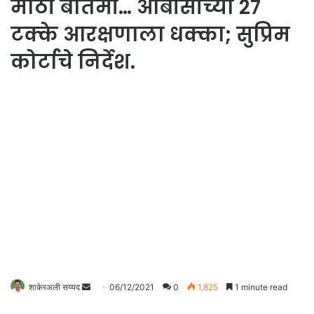
मोठी बातमी… ओबीसींच्या 27
टक्के आरक्षणाला धक्का; सुप्रिम
कोर्टाचे निर्देश.
शाकेरअली सय्यद
S
06/12/2021
0
1,825
1 minute read
e