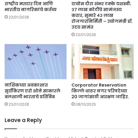
र
'
राष्ट्रीय मतदार दिन आणि
दावोस दौरा शंभर टक्के यशस्वी;
का
सै
भारतीय नागरिकांचे कर्तव्य
३७ लाख कोटींचे सामंजस्य
व
रा
करार, सुमारे ४३ लाख
23/01/2026
.
ट
रोजगारनिर्मिती – उद्योगमंत्री डॉ.
उदय सामंत
'
म
23/01/2026
धी
ल
प्र
सं
गा
ची
आ
नाशिकच्या अवकाशात
Corporator Reservation
ठ
सुर्यकिरण एरो शोने साकारले
किल्ले धारूर नगर परिषदेच्या
व
बलशाली भारताचे प्रतिबिंब
20 जागांसाठी आरक्षण जाहिर.
ण
23/01/2026
08/10/2025
क
रु
न
Leave a Reply
दे
णा
री