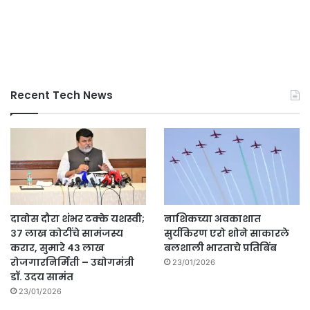
Recent Tech News
दावोस दौरा शंभर टक्के यशस्वी;
नाशिकच्या अवकाशात
३७ लाख कोटींचे सामंजस्य
सुर्यकिरण एरो शोने साकारले
करार, सुमारे ४३ लाख
बलशाली भारताचे प्रतिबिंब
रोजगारनिर्मिती – उद्योगमंत्री
23/01/2026
डॉ. उदय सामंत
23/01/2026