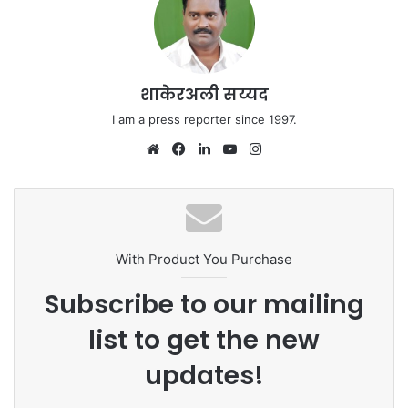
शाकेरअली सय्यद
I am a press reporter since 1997.
We
Fa
Lin
Yo
Ins
bsi
ce
ke
uT
tag
te
bo
dIn
ub
ra
ok
e
m
With Product You Purchase
Subscribe to our mailing
list to get the new
updates!