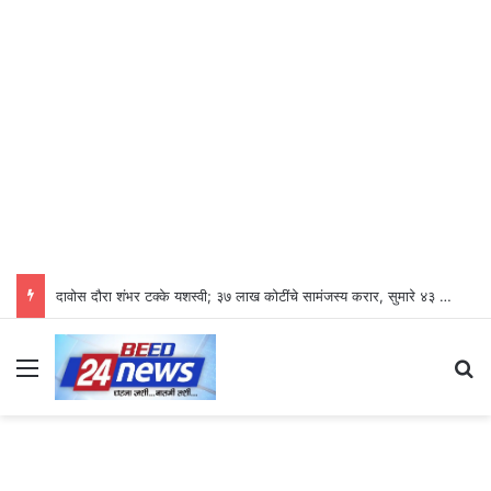
दावोस दौरा शंभर टक्के यशस्वी; ३७ लाख कोटींचे सामंजस्य करार, सुमारे ४३ लाख रोजगारनिर्मिती – उद्योगमंत्री डॉ. उदय सामंत
Menu
S