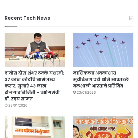
Recent Tech News
दावोस दौरा शंभर टक्के यशस्वी;
नाशिकच्या अवकाशात
३७ लाख कोटींचे सामंजस्य
सुर्यकिरण एरो शोने साकारले
करार, सुमारे ४३ लाख
बलशाली भारताचे प्रतिबिंब
रोजगारनिर्मिती – उद्योगमंत्री
23/01/2026
डॉ. उदय सामंत
23/01/2026