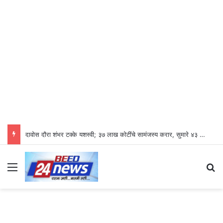
दावोस दौरा शंभर टक्के यशस्वी; ३७ लाख कोटींचे सामंजस्य करार, सुमारे ४३ लाख रोजगारनिर्मिती – उद्योगमंत्री डॉ. उदय सामंत
Menu
Se