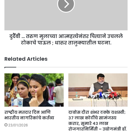
आत्महत्येनंतर
पित्याने
उचलले
टोकाचे
पाऊल
दुर्दैवी … तरुण मुलाच्या आत्महत्येनंतर पित्याने उचलले
;
धारुर
टोकाचे पाऊल ; धारुर तालुक्यातील घटना.
तालुक्यातील
घटना.
Related Articles
राष्ट्रीय मतदार दिन आणि
दावोस दौरा शंभर टक्के यशस्वी;
भारतीय नागरिकांचे कर्तव्य
३७ लाख कोटींचे सामंजस्य
करार, सुमारे ४३ लाख
23/01/2026
रोजगारनिर्मिती – उद्योगमंत्री डॉ.