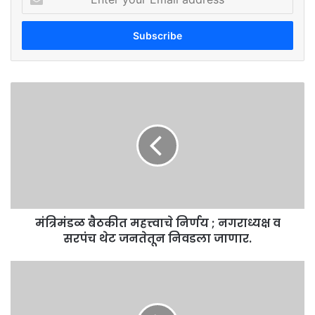
your
Email
address
मंत्रिमंडळ
बैठकीत
महत्त्वाचे
निर्णय
;
नगराध्यक्ष
व
सरपंच
थेट
मंत्रिमंडळ बैठकीत महत्त्वाचे निर्णय ; नगराध्यक्ष व
जनतेतून
निवडला
सरपंच थेट जनतेतून निवडला जाणार.
जाणार.
दुर्दैवी
…
तरुण
मुलाच्या