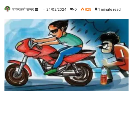
शाकेरअली सय्यद
S
24/02/2024
0
628
1 minute read
e
n
d
a
n
e
m
a
i
l