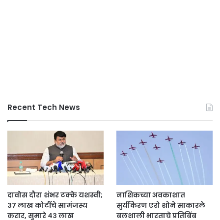
Recent Tech News
दावोस दौरा शंभर टक्के यशस्वी;
नाशिकच्या अवकाशात
३७ लाख कोटींचे सामंजस्य
सुर्यकिरण एरो शोने साकारले
करार, सुमारे ४३ लाख
बलशाली भारताचे प्रतिबिंब