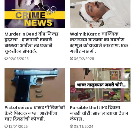
क्या
ण
त
पु
भी
र
ष
स्का
ण
र
अ
Murder in Beed बीड जिल्हा
Walmik Karad वाल्मिक
.
प
हदरला… दारुपायी एकाने
कराडच्या बातम्या का बघतोस
.
घा
सख्ख्या आईला तर एकाने
म्हणून कोयत्याने मारहाण; एक
.
चुलतीला संपवले.
गंभीर जखमी.
त
.
02/05/2025
06/02/2025
Pistol seized धारुर पोलिसांनी
Forcible theft भर दिवसा
केले पिस्टल जप्त ; आरोपींना
जबरी चोरी ;सात लाखाचा ऐवज
चार दिवसांची कोठडी.
लंपास .
12/01/2025
08/11/2024