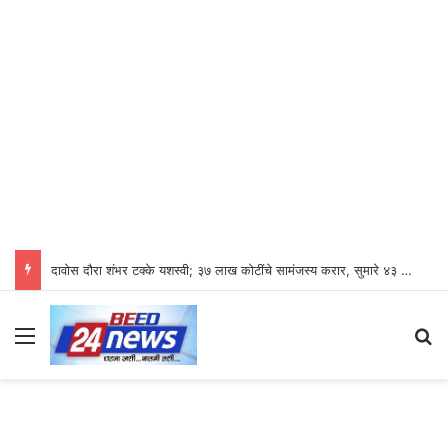
दावोस दौरा शंभर टक्के यशस्वी; ३७ लाख कोटींचे सामंजस्य करार, सुमारे ४३ लाख रोजगारनिर्मिती – उद्योगमंत्री डॉ. उदय सामंत
Menu
S