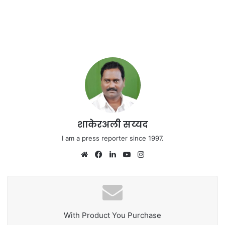
शाकेरअली सय्यद
I am a press reporter since 1997.
We
Fa
Lin
Yo
Ins
bsi
ce
ke
uT
tag
te
bo
dIn
ub
ra
ok
e
m
With Product You Purchase