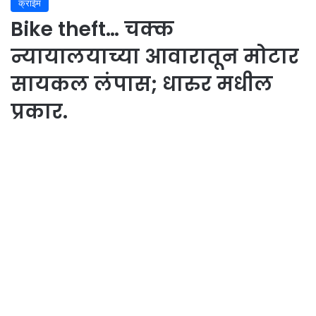
क्राईम
Bike theft… चक्क
न्यायालयाच्या आवारातून मोटार
सायकल लंपास; धारुर मधील
प्रकार.