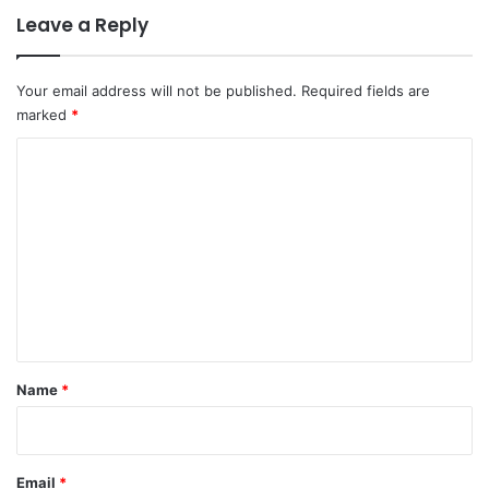
Leave a Reply
Your email address will not be published.
Required fields are
marked
*
C
o
m
m
e
n
t
*
Name
*
Email
*