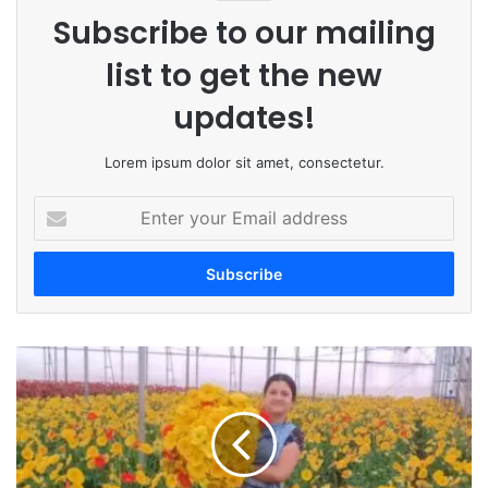
Subscribe to our mailing
list to get the new
updates!
Lorem ipsum dolor sit amet, consectetur.
E
n
t
e
r
y
o
K
u
r
r
u
E
s
m
h
a
i
i