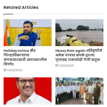
ब
i
Related Articles
र
d
.
e
.
n
.
t
बी
ए
स
ए
न
Holiday notice बीड
Heavy Rain again अतिवृष्टीने
ए
जिल्हाधिकाऱ्यांचा
अनेक गावचा संपर्क तुटला;
ल
मंगळवारसाठी आपतकालीन
पुलांसह जनावरेही गेली वाहून.
निर्णय.
टॉ
15/09/2025
व
15/09/2025
र
दु
र्घ
ट
ने
ती
ल