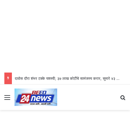
दावोस दौरा शंभर टक्के यशस्वी; ३७ लाख कोटींचे सामंजस्य करार, सुमारे ४३ लाख रोजगारनिर्मिती – उद्योगमंत्री डॉ. उदय सामंत
Menu
S