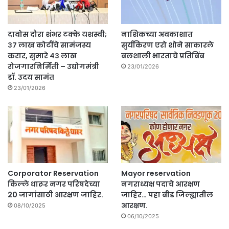
दावोस दौरा शंभर टक्के यशस्वी;
नाशिकच्या अवकाशात
३७ लाख कोटींचे सामंजस्य
सुर्यकिरण एरो शोने साकारले
करार, सुमारे ४३ लाख
बलशाली भारताचे प्रतिबिंब
रोजगारनिर्मिती – उद्योगमंत्री
23/01/2026
डॉ. उदय सामंत
23/01/2026
Corporator Reservation
Mayor reservation
किल्ले धारूर नगर परिषदेच्या
नगराध्यक्ष पदाचे आरक्षण
20 जागांसाठी आरक्षण जाहिर.
जाहिर… पहा बीड जिल्ह्यातील
आरक्षण.
08/10/2025
06/10/2025