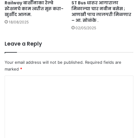
Railway बार्शीनाका रेल्वे
ST Bus धारुर आगाराला
बा
स्टेशनचे काम त्वरीत सुरू करा-
मिळाल्या चार नवीन बसेस ;
लि
खुर्शीद आलम.
आणखी पाच लालपरी मिळणार
के
– आ. सोळंके .
18/08/2025
चा
02/05/2025
मृ
त्यू
;
Leave a Reply
त
र
वी
Your email address will not be published.
Required fields are
ज
marked
*
प
C
डू
न
o
त
m
रु
ण
m
ठा
e
र
.
n
t