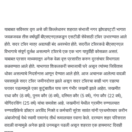
याबाबत सविस्तर वृत्त असे की किल्लेधारुर शहरात संभाजी नगर झोपडपट्टी भागात
जवळजवळ तीस वर्षापूर्वी बीएसएनएलकडून एसटीडी सेवेसाठी टॉवर उभारण्यात आले
होते. सदर टॉवर मात्र अद्यापही बंद अवस्थेत होते. सदरील टॉवरकडे बीएसएनएल
विभागाचे संपूर्ण दुर्लक्ष असल्याने टॉवरचे एक एक भाग यापुर्वीही कोसळत असतं.
याबाबत प्रसार माध्यमातून अनेक वेळा वृत्त प्रसारीत करुन दुरसंचार विभागाला
कळवण्यात आले होते. याभागात शिकलकरी समाजाची घरे असून त्यांच्या जिवितास
धोका असल्याचे निदर्शनास आणून देण्यात आले होते. आज अचानक आलेल्या वादळी
पावसामुळे सदर टॉवर जमीनदोस्त झाले असून सदर टॉवरचा काही भाग राहत्या
घरावर पडल्यामुळे एका कुटूंबातील पाच जण गंभीर जखमी झाले आहेत. जखमीत
राधा कौर (8 वर्ष), पुनम कौर (6 वर्ष), दस्मित कौर (5 वर्ष), गंगा कौर (22 वर्ष),
योगिंदरसिंग (25 वर्ष) यांचा समावेश आहे. जखमीनां येथील ग्रामीण रुग्णालयात
रुग्णवाहिकेचे डॉक्टर अरविंद निक्ते व कर्मचारी सुरेश सावंत यांनी प्रथमोपचार करीन
अंबाजोगाई येथे स्वामी रामानंद तीर्थ रूमालयात रवाना केले. दरम्यान शहर परिसरात
वादळी वाऱ्यामुळे अनेक झाडे उनमळून पडली असून शहरात एक हायमास्ट दिवाही