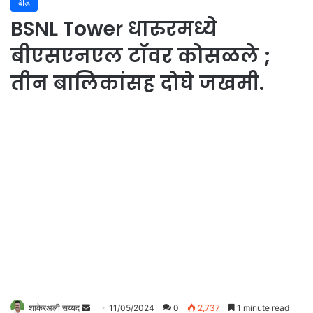
बीड
BSNL Tower धारुरमध्ये
बीएसएनएल टॉवर कोसळले ;
तीन बालिकांसह दोघे जखमी.
शाकेरअली सय्यद
S
11/05/2024
0
2,737
1 minute read