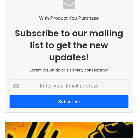
ok
e
m
With Product You Purchase
Subscribe to our mailing
list to get the new
updates!
Lorem ipsum dolor sit amet, consectetur.
E
n
t
e
r
y
o
C
u
r
r
i