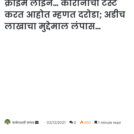
क्राईम लाईन… कोरोनाची टेस्ट
करत आहोत म्हणत दरोडा; अडीच
लाखाचा मुद्देमाल लंपास…
शाकेरअली सय्यद
S
02/12/2021
0
650
1 minute read
e