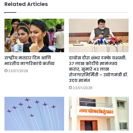
Related Articles
ता
मि
लु
क्रॉ
का
न
नि
ची
हा
इं
य
ट्री
स्थि
;
ती
या
.
रा
राष्ट्रीय मतदार दिन आणि
दावोस दौरा शंभर टक्के यशस्वी;
ज्या
भारतीय नागरिकांचे कर्तव्य
३७ लाख कोटींचे सामंजस्य
त
करार, सुमारे ४३ लाख
23/01/2026
रोजगारनिर्मिती – उद्योगमंत्री डॉ.
आ
उदय सामंत
ढ
ळ
23/01/2026
ले
दो
न
रु
ग्ण
.