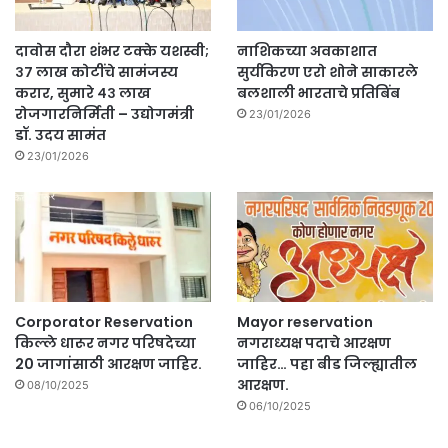
दावोस दौरा शंभर टक्के यशस्वी;
नाशिकच्या अवकाशात
३७ लाख कोटींचे सामंजस्य
सुर्यकिरण एरो शोने साकारले
करार, सुमारे ४३ लाख
बलशाली भारताचे प्रतिबिंब
रोजगारनिर्मिती – उद्योगमंत्री
23/01/2026
डॉ. उदय सामंत
23/01/2026
Corporator Reservation
Mayor reservation
किल्ले धारूर नगर परिषदेच्या
नगराध्यक्ष पदाचे आरक्षण
20 जागांसाठी आरक्षण जाहिर.
जाहिर… पहा बीड जिल्ह्यातील
आरक्षण.
08/10/2025
06/10/2025