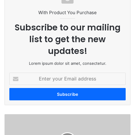
With Product You Purchase
Subscribe to our mailing
list to get the new
updates!
Lorem ipsum dolor sit amet, consectetur.
E
n
t
e
r
y
o
बी
u
ड
r
को
E