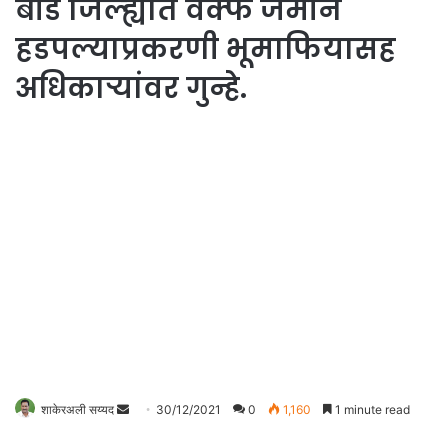
बीड जिल्ह्यात वक्फ जमीन
हडपल्याप्रकरणी भूमाफियासह
अधिकाऱ्यांवर गुन्हे.
शाकेरअली सय्यद
S
30/12/2021
0
1,160
1 minute read
e