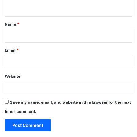
n
t
*
Name
*
Email
*
Website
Save my name, email, and website in this browser for the next
time I comment.