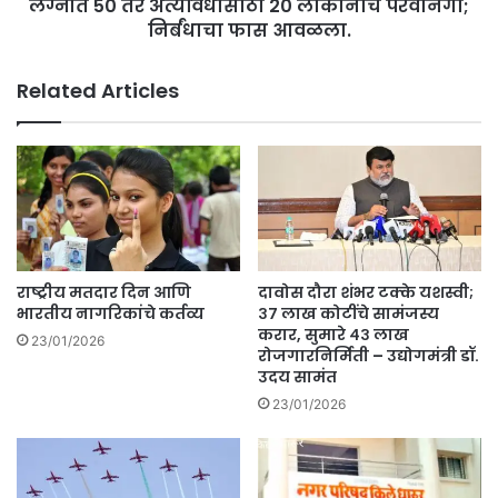
मा
लग्नात 50 तर अंत्यविधीसाठी 20 लोकांनाच परवानगी;
वि
व
निर्बंधाचा फास आवळला.
धी
ली
सा
जा
ठी
Related Articles
ही
2
र
0
.
लो
कां
ना
च
प
र
वा
राष्ट्रीय मतदार दिन आणि
दावोस दौरा शंभर टक्के यशस्वी;
न
भारतीय नागरिकांचे कर्तव्य
३७ लाख कोटींचे सामंजस्य
गी
करार, सुमारे ४३ लाख
23/01/2026
रोजगारनिर्मिती – उद्योगमंत्री डॉ.
;
उदय सामंत
नि
र्बं
23/01/2026
धा
चा
फा
स