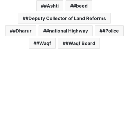
#Ashti
#beed
#Deputy Collector of Land Reforms
#Dharur
#national Highway
#Police
#Waqf
#Waqf Board