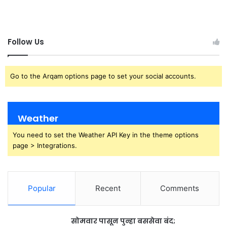
Follow Us
Go to the Arqam options page to set your social accounts.
Weather
You need to set the Weather API Key in the theme options
page > Integrations.
Popular
Recent
Comments
सोमवार पासून पुन्हा बससेवा बंद;