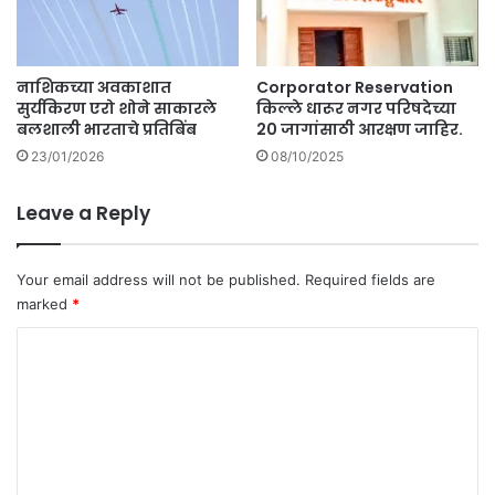
आ
व
ळ
नाशिकच्या अवकाशात
Corporator Reservation
ला
सुर्यकिरण एरो शोने साकारले
किल्ले धारूर नगर परिषदेच्या
.
बलशाली भारताचे प्रतिबिंब
20 जागांसाठी आरक्षण जाहिर.
23/01/2026
08/10/2025
Leave a Reply
Your email address will not be published.
Required fields are
marked
*
C
o
m
m
e