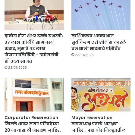
दावोस दौरा शंभर टक्के यशस्वी;
नाशिकच्या अवकाशात
३७ लाख कोटींचे सामंजस्य
सुर्यकिरण एरो शोने साकारले
करार, सुमारे ४३ लाख
बलशाली भारताचे प्रतिबिंब
रोजगारनिर्मिती – उद्योगमंत्री
23/01/2026
डॉ. उदय सामंत
23/01/2026
Corporator Reservation
Mayor reservation
किल्ले धारूर नगर परिषदेच्या
नगराध्यक्ष पदाचे आरक्षण
20 जागांसाठी आरक्षण जाहिर.
जाहिर… पहा बीड जिल्ह्यातील