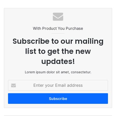
bsi
ce
ke
uT
tag
te
bo
dIn
ub
ra
ok
e
m
With Product You Purchase
Subscribe to our mailing
list to get the new
updates!
Lorem ipsum dolor sit amet, consectetur.
E
n
t
e
r
y
o