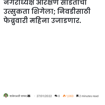
नगराध्यक्ष आरक्षण सोडतीची
उत्सुकता शिगेला; निवडीसाठी
फेब्रुवारी महिना उजाडणार.
शाकेरअली सय्यद
S
27/01/2022
0
1,063
2 minutes read
e