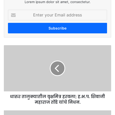
Lorem ipsum dolor sit amet, consectetur.
E
n
t
e
r
y
o
धा
u
रु
r
र
E
ता
m
लु
a
क्या
i
ती
l
ल
a
वृ
d
धारुर तालुक्यातील वृक्षमित्र हरवला; ह.भ.प. शिवाजी
क्ष
d
महाराज तोंडे यांचे निधन.
मि
r
त्र
e
ह
बी
s