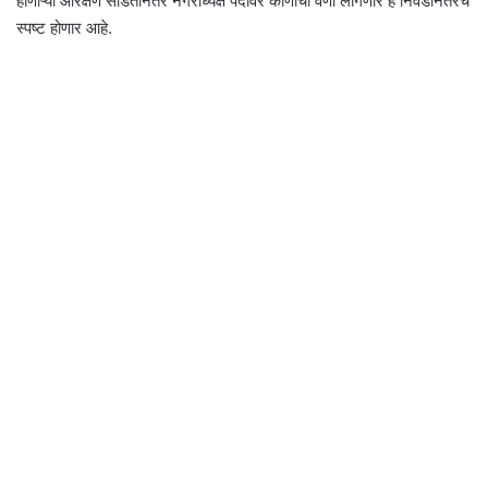
होणाऱ्या आरक्षण सोडतीनंतर नगराध्यक्ष पदावर कोणाची वर्णी लागणार हे निवडीनंतरच
स्पष्ट होणार आहे.