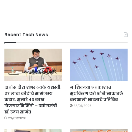
Recent Tech News
दावोस दौरा शंभर टक्के यशस्वी;
नाशिकच्या अवकाशात
३७ लाख कोटींचे सामंजस्य
सुर्यकिरण एरो शोने साकारले
करार, सुमारे ४३ लाख
बलशाली भारताचे प्रतिबिंब
रोजगारनिर्मिती – उद्योगमंत्री
23/01/2026
डॉ. उदय सामंत
23/01/2026