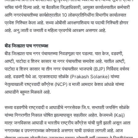
सचिव यांनी दिल्या आहे. या बैठकीला जिल्हाधिकारी, आयुक्त कार्यालयातील कर्मचारी
आणि नगरपंचायतीच्या कार्यक्षेत्रातील 10 लोकप्रतिनिधींना विभागीय कार्यालयात
प्रवेश निश्चित केला आहे. सध्या ओबीसी आरक्षणाशिवाय या पदाची निश्चिती होणार
आहे. अनु.जाती व जमाती व महिला प्रवर्गाचे आरक्षण असणार आहे.
बीड जिल्ह्यात पाच नगराध्यक्ष
बीड जिल्ह्यात पाच नगर पंचायतच्या निवडणूका पार पडल्या. यात केज, वडवणी,
आष्टी, पाटोदा व शिरुर कासार या नगर पंचायतीचा समावेश आहे. यातील आष्टी,
पाटोदा व शिरुर कासार या तीन नगर पंचायतीवर भाजपाचे (BJP) निर्विवाद वर्चस्व
आहे. वडवणी येथे आ. प्रकाशदादा सोळंके (Prakash Solanke) यांच्या
नेतृत्वाखाली राष्ट्रवादी काँग्रेस (NCP) व माजी आमदार केशव आंधळे यांच्या
आघाडीने बहुमत मिळवले आहे.
सध्या वडवणीचे राष्ट्रवादी व आघाडीचे नगरसेवक जि.प. सभापती जयसिंग सोळंके
यांच्या निगराणीत निकाल घोषित झाल्यापासून सहलीवर आहेत. केजमध्ये (Kaij)
मात्र जनविकास आघाडी व भारतीय राष्ट्रीय काँग्रेस यांची युती झाली असून आता
नगराध्यक्ष व उपनगराध्यक्ष कोणाकडे असणार याची उत्कंठा लागली आहे. आज