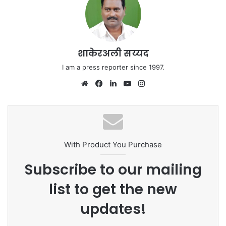
शाकेरअली सय्यद
I am a press reporter since 1997.
We
Fa
Lin
Yo
Ins
bsi
ce
ke
uT
tag
te
bo
dIn
ub
ra
ok
e
m
With Product You Purchase
Subscribe to our mailing
list to get the new
updates!