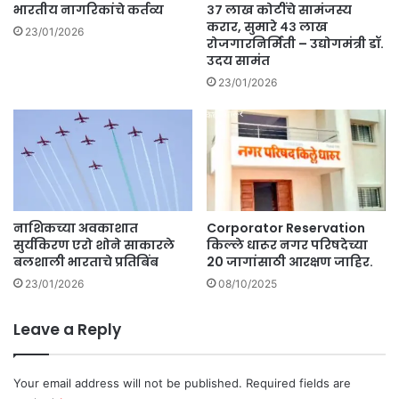
नि
प
भारतीय नागरिकांचे कर्तव्य
३७ लाख कोटींचे सामंजस्य
ध
हा
करार, सुमारे ४३ लाख
23/01/2026
न
रोजगारनिर्मिती – उद्योगमंत्री डॉ.
ता
उदय सामंत
.
लु
का
23/01/2026
नि
हा
य
आ
क
डे
वा
नाशिकच्या अवकाशात
Corporator Reservation
री
सुर्यकिरण एरो शोने साकारले
किल्ले धारूर नगर परिषदेच्या
.
बलशाली भारताचे प्रतिबिंब
20 जागांसाठी आरक्षण जाहिर.
23/01/2026
08/10/2025
Leave a Reply
Your email address will not be published.
Required fields are