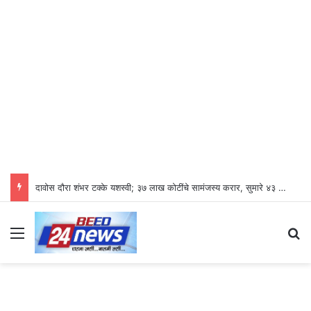
दावोस दौरा शंभर टक्के यशस्वी; ३७ लाख कोटींचे सामंजस्य करार, सुमारे ४३ लाख रोजगारनिर्मिती – उद्योगमंत्री डॉ. उदय सामंत
Menu
S