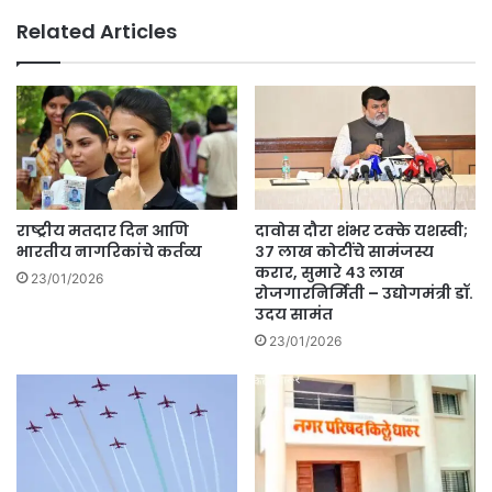
व
सिं
Related Articles
र
गी
;
र
र
स्त्या
शि
बा
या
ब
यु
त
क्रे
आ
न
.
ची
सो
राष्ट्रीय मतदार दिन आणि
दावोस दौरा शंभर टक्के यशस्वी;
च
ळं
भारतीय नागरिकांचे कर्तव्य
३७ लाख कोटींचे सामंजस्य
र्चे
कें
करार, सुमारे ४३ लाख
23/01/2026
ची
नी
रोजगारनिर्मिती – उद्योगमंत्री डॉ.
श
उदय सामंत
उ
क्य
प
23/01/2026
ता
स्थि
.
त
के
ला
वि
धि