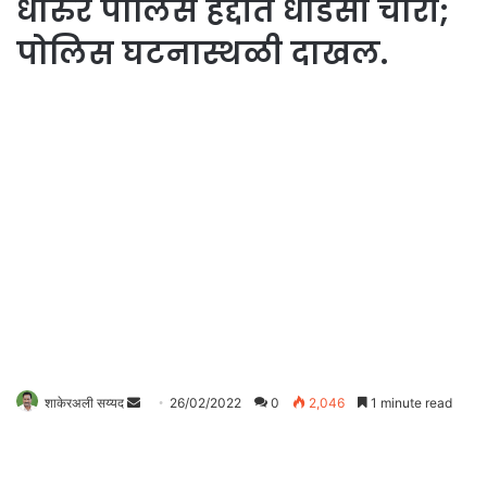
धारुर पोलिस हद्दीत धाडसी चोरी;
पोलिस घटनास्थळी दाखल.
शाकेरअली सय्यद
S
26/02/2022
0
2,046
1 minute read
e
n
d