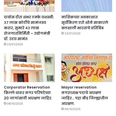
दावोस दौरा शंभर टक्के यशस्वी;
नाशिकच्या अवकाशात
३७ लाख कोटींचे सामंजस्य
सुर्यकिरण एरो शोने साकारले
करार, सुमारे ४३ लाख
बलशाली भारताचे प्रतिबिंब
रोजगारनिर्मिती – उद्योगमंत्री
23/01/2026
डॉ. उदय सामंत
23/01/2026
Corporator Reservation
Mayor reservation
किल्ले धारूर नगर परिषदेच्या
नगराध्यक्ष पदाचे आरक्षण
20 जागांसाठी आरक्षण जाहिर.
जाहिर… पहा बीड जिल्ह्यातील
आरक्षण.
08/10/2025
06/10/2025