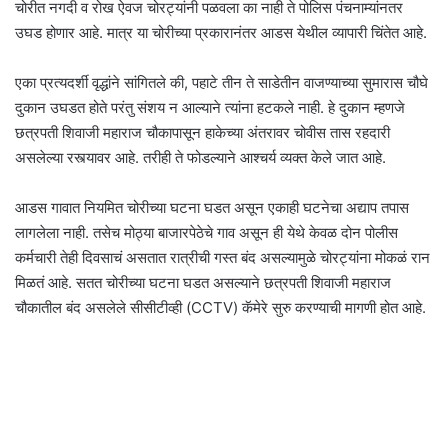
चोरीत नगदी व रोख ऐवज चोरट्यांनी पळवला का नाही ते पोलिस पंचनाम्यांनतर
उघड होणार आहे. मात्र या चोरीच्या प्रकारानंतर आडस येथील व्यापारी चिंतेत आहे.
एका प्रत्यदर्शी वृद्धांने सांगितले की, पहाटे तीन ते साडेतीन वाजण्याच्या सुमारास चौघे
दुकान उघडत होते परंतु संशय न आल्याने त्यांना हटकले नाही. हे दुकान म्हणजे
छत्रपती शिवाजी महाराज चौकापासून हाकेच्या अंतरावर चोवीस तास रहदारी
असलेल्या रस्त्यावर आहे. तरीही ते फोडल्याने आश्चर्य व्यक्त केले जात आहे.
आडस गावात नियमित चोरीच्या घटना घडत असून एकाही घटनेचा अद्याप तपास
लागलेला नाही. तसेच मोठ्या बाजारपेठेचे गाव असून ही येथे केवळ दोन पोलीस
कर्मचारी तेही दिवसाचं असतात रात्रीची गस्त बंद असल्यामुळे चोरट्यांना मोकळं रान
मिळतं आहे. सतत चोरीच्या घटना घडत असल्याने छत्रपती शिवाजी महाराज
चौकातील बंद असलेले सीसीटीव्ही (CCTV) कॅमेरे सुरु करण्याची मागणी होत आहे.