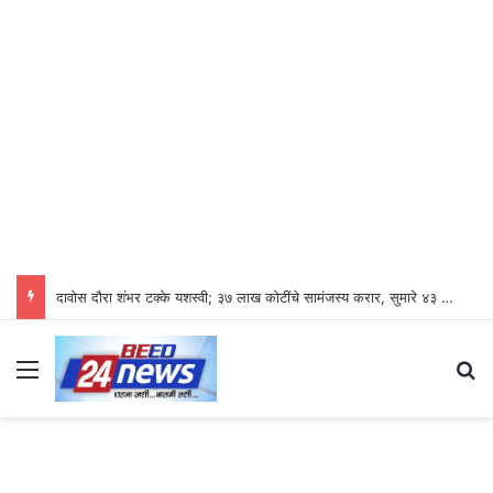
दावोस दौरा शंभर टक्के यशस्वी; ३७ लाख कोटींचे सामंजस्य करार, सुमारे ४३ लाख रोजगारनिर्मिती – उद्योगमंत्री डॉ. उदय सामंत
Menu
S