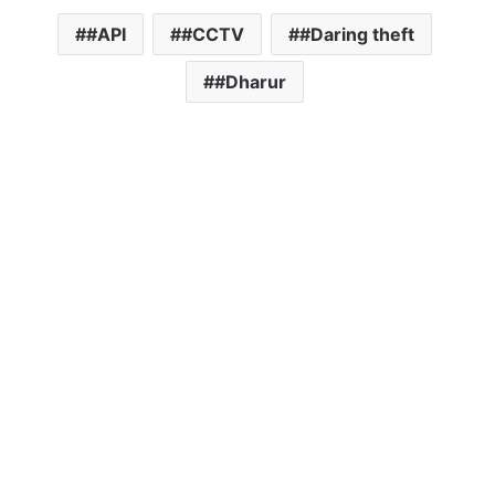
#API
#CCTV
#Daring theft
#Dharur