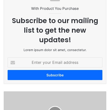
With Product You Purchase
Subscribe to our mailing
list to get the new
updates!
Lorem ipsum dolor sit amet, consectetur.
E
n
t
e
r
y
o
यु
u
क्रे
r
न
E
चा