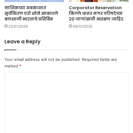
मं
नाशिकच्या अवकाशात
Corporator Reservation
ड
सुर्यकिरण एरो शोने साकारले
किल्ले धारूर नगर परिषदेच्या
ळा
बलशाली भारताचे प्रतिबिंब
20 जागांसाठी आरक्षण जाहिर.
त
23/01/2026
08/10/2025
प्र
श्न
.
Leave a Reply
.
.
का
Your email address will not be published.
Required fields are
मा
marked
*
ला
C
हो
णा
o
र
m
सु
रु
m
वा
e
त
.
n
t