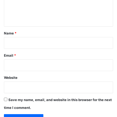
m
e
n
t
*
Name
*
Email
*
Website
Save my name, email, and website in this browser for the next
time I comment.