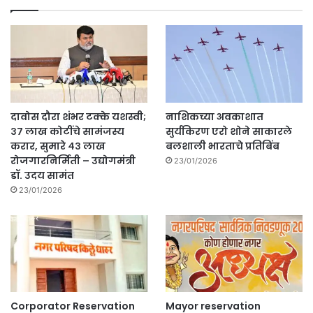
दावोस दौरा शंभर टक्के यशस्वी;
नाशिकच्या अवकाशात
३७ लाख कोटींचे सामंजस्य
सुर्यकिरण एरो शोने साकारले
करार, सुमारे ४३ लाख
बलशाली भारताचे प्रतिबिंब
रोजगारनिर्मिती – उद्योगमंत्री
23/01/2026
डॉ. उदय सामंत
23/01/2026
Corporator Reservation
Mayor reservation