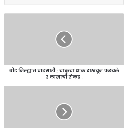
बीड
जिल्ह्यात
वाटमारी
;
चाकुचा
धाक
दाखवून
पळवले
3
बीड जिल्ह्यात वाटमारी ; चाकुचा धाक दाखवून पळवले
लाखाची
रोकड
3 लाखाची रोकड .
.
धारुर
पंचायत
समितीचे
पहिले
सभापती
मोहन
मुंडे