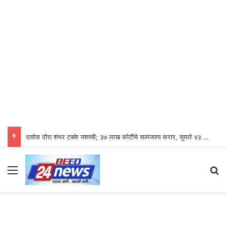
दावोस दौरा शंभर टक्के यशस्वी; ३७ लाख कोटींचे सामंजस्य करार, सुमारे ४३ लाख रोजगारनिर्मिती – उद्योगमंत्री डॉ. उदय सामंत
Menu
Se