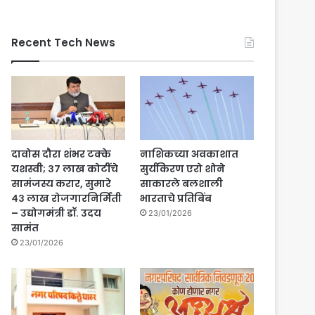
Recent Tech News
दावोस दौरा शंभर टक्के
नाशिकच्या अवकाशात
यशस्वी; ३७ लाख कोटींचे
सुर्यकिरण एरो शोने
सामंजस्य करार, सुमारे
साकारले बलशाली
४३ लाख रोजगारनिर्मिती
भारताचे प्रतिबिंब
– उद्योगमंत्री डॉ. उदय
23/01/2026
सामंत
23/01/2026