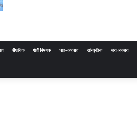
गाव
शैक्षणिक
शेती विषयक
घात-अपघात
सांस्कृतिक
घात अपघात