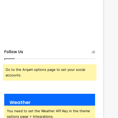
Follow Us
Go to the Arqam options page to set your social
accounts.
Weather
You need to set the Weather API Key in the theme
options page > Integrations.