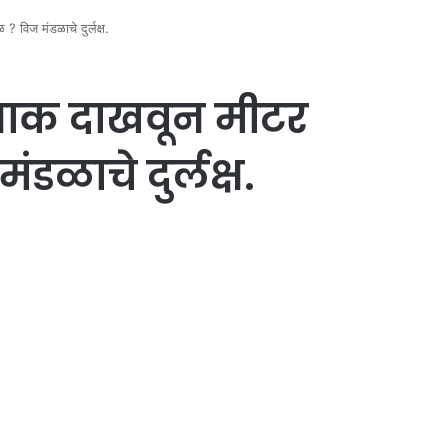
 विज मंडळाचे दुर्लक्ष.
 धाक दाखवून मीटर
डळाचे दुर्लक्ष.