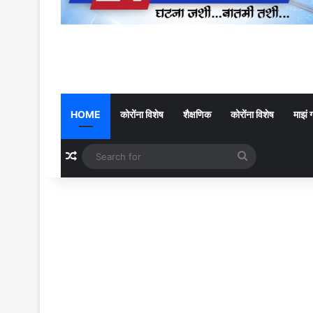
HOME
कोरोंना विशेष
शैक्षणिक
कोरोंना विशेष
माझं 
Random Article
Search
for