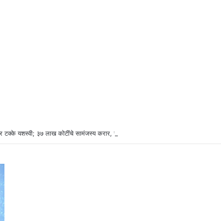
र टक्के यशस्वी; ३७ लाख कोटींचे सामंजस्य करार, सुमारे ४३ लाख रोजगारनिर्मिती – उद्योगमंत्री ड