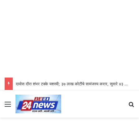
दावोस दौरा शंभर टक्के यशस्वी; ३७ लाख कोटींचे सामंजस्य करार, सुमारे ४३ लाख रोजगारनिर्मिती – उद्योगमंत्री डॉ. उदय सामंत
Menu
S