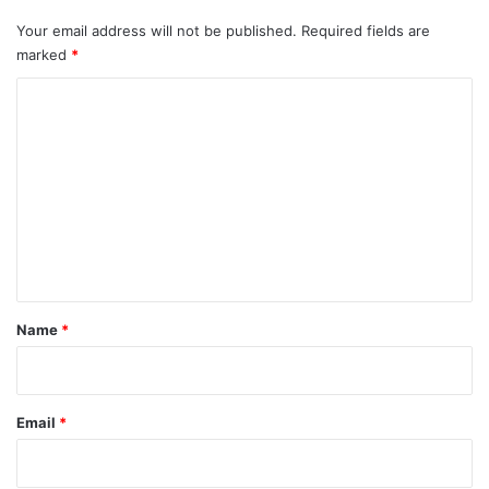
.
Your email address will not be published.
Required fields are
marked
*
C
o
m
m
e
n
t
*
Name
*
Email
*