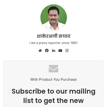
शाकेरअली सय्यद
I am a press reporter since 1997.
We
Fa
Lin
Yo
Ins
bsi
ce
ke
uT
tag
te
bo
dIn
ub
ra
ok
e
m
With Product You Purchase
Subscribe to our mailing
list to get the new