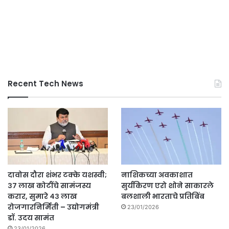
Recent Tech News
दावोस दौरा शंभर टक्के यशस्वी;
नाशिकच्या अवकाशात
३७ लाख कोटींचे सामंजस्य
सुर्यकिरण एरो शोने साकारले
करार, सुमारे ४३ लाख
बलशाली भारताचे प्रतिबिंब
रोजगारनिर्मिती – उद्योगमंत्री
23/01/2026
डॉ. उदय सामंत
23/01/2026