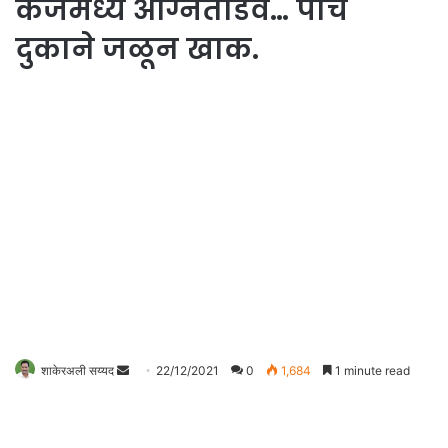
केजमध्ये अग्नितांडव… पाच
दुकाने जळून खाक.
शाकेरअली सय्यद
S
22/12/2021
0
1,684
1 minute read
e
n
d