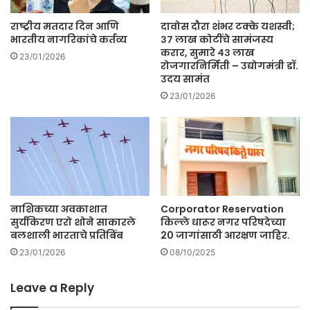
बा
ह
ब
जा
राष्ट्रीय मतदार दिन आणि
दावोस दौरा शंभर टक्के यशस्वी;
त
र
भारतीय नागरिकांचे कर्तव्य
३७ लाख कोटींचे सामंजस्य
कें
क
करार, सुमारे ४३ लाख
23/01/2026
द्र
रोजगारनिर्मिती – उद्योगमंत्री डॉ.
र्म
उदय सामंत
स
चा
र
री
23/01/2026
का
वि
र
लि
चे
नी
रा
क
ज्यां
र
ना
णा
प
च्या
नाशिकच्या अवकाशात
Corporator Reservation
त्र
मा
सुर्यकिरण एरो शोने साकारले
किल्ले धारूर नगर परिषदेच्या
.
ग
बलशाली भारताचे प्रतिबिंब
20 जागांसाठी आरक्षण जाहिर.
णी
23/01/2026
08/10/2025
व
र
ठा
Leave a Reply
म