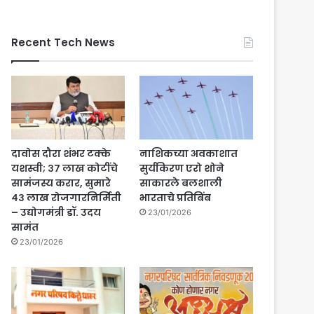
Recent Tech News
दावोस दौरा शंभर टक्के
नाशिकच्या अवकाशात
यशस्वी; ३७ लाख कोटींचे
सुर्यकिरण एरो शोने
सामंजस्य करार, सुमारे
साकारले बलशाली
४३ लाख रोजगारनिर्मिती
भारताचे प्रतिबिंब
– उद्योगमंत्री डॉ. उदय
23/01/2026
सामंत
23/01/2026