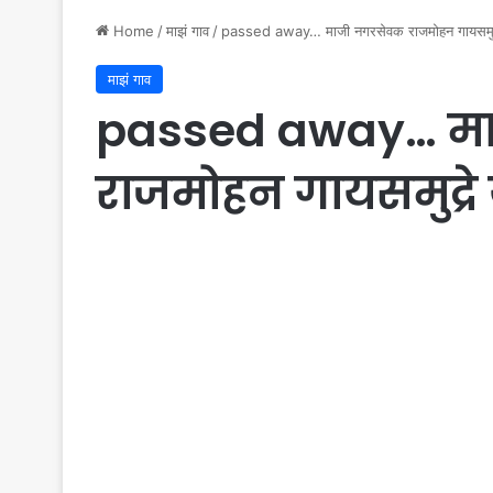
Home
/
माझं गाव
/
passed away… माजी नगरसेवक राजमोहन गायसमुद्र
माझं गाव
passed away… म
राजमोहन गायसमुद्रे 