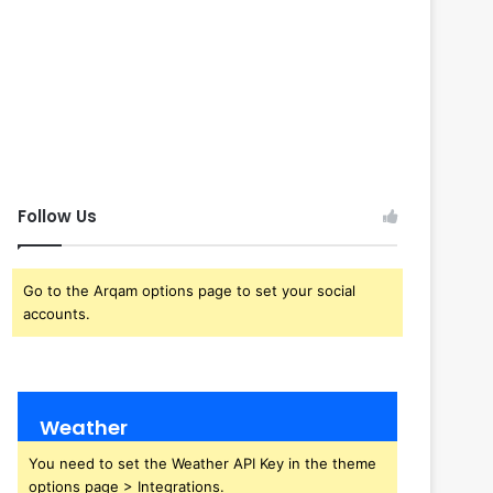
Follow Us
Go to the Arqam options page to set your social
accounts.
Weather
You need to set the Weather API Key in the theme
options page > Integrations.