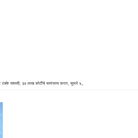
 टक्के यशस्वी; ३७ लाख कोटींचे सामंजस्य करार, सुमारे ४३ लाख रोजगारनिर्मिती – उद्योगमंत्री ड