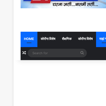
HOME
कोरोंना विशेष
शैक्षणिक
कोरोंना विशेष
माझं 
Random Article
Search
for