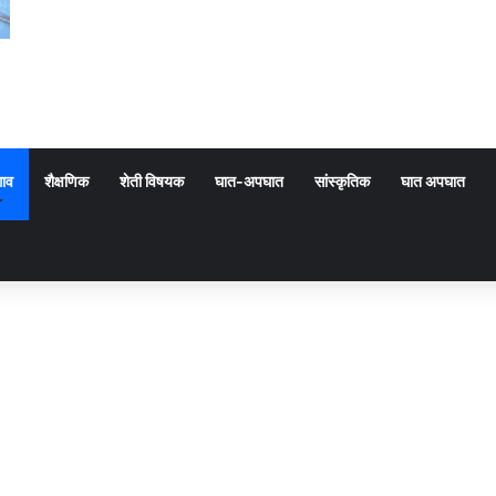
गाव
शैक्षणिक
शेती विषयक
घात-अपघात
सांस्कृतिक
घात अपघात