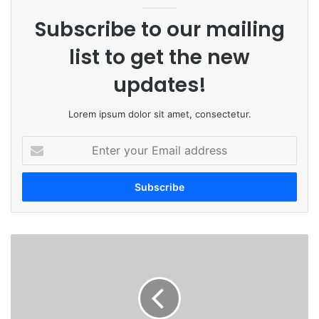
Subscribe to our mailing
list to get the new
updates!
Lorem ipsum dolor sit amet, consectetur.
E
n
t
e
r
y
o
मो
u
ठी
r
बा
E
त
m
मी
a
.