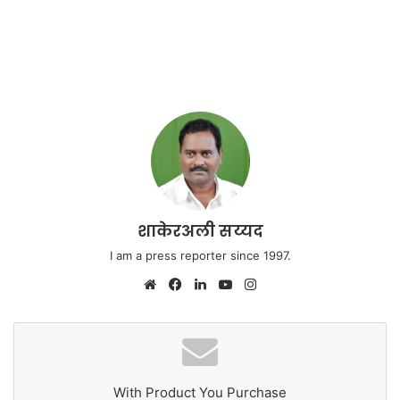
शाकेरअली सय्यद
I am a press reporter since 1997.
We
Fa
Lin
Yo
Ins
bsi
ce
ke
uT
tag
te
bo
dIn
ub
ra
ok
e
m
With Product You Purchase