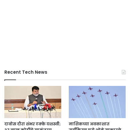
Recent Tech News
दावोस दौरा शंभर टक्के यशस्वी;
नाशिकच्या अवकाशात
३७ लाख कोटींचे सामंजस्य
सुर्यकिरण एरो शोने साकारले