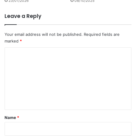
23/01/2026
08/10/2025
Leave a Reply
Your email address will not be published.
Required fields are
marked
*
C
o
m
m
e
n
t
*
Name
*