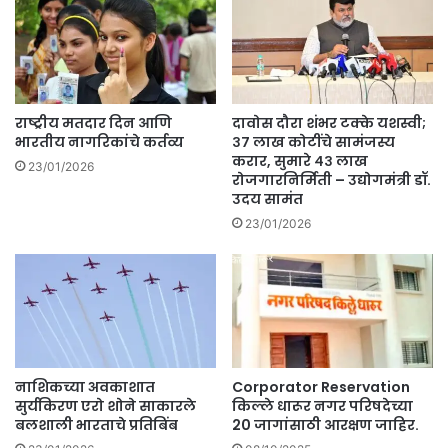
र्वो
ऱ्या
च्च
ची
न्या
आ
या
त्म
ल
ह
या
त्या
राष्ट्रीय मतदार दिन आणि
दावोस दौरा शंभर टक्के यशस्वी;
चा
.
भारतीय नागरिकांचे कर्तव्य
३७ लाख कोटींचे सामंजस्य
नि
करार, सुमारे ४३ लाख
23/01/2026
व
रोजगारनिर्मिती – उद्योगमंत्री डॉ.
उदय सामंत
ड
णू
23/01/2026
क
आ
यो
गा
ला
आ
दे
नाशिकच्या अवकाशात
Corporator Reservation
श
सुर्यकिरण एरो शोने साकारले
किल्ले धारूर नगर परिषदेच्या
.
बलशाली भारताचे प्रतिबिंब
20 जागांसाठी आरक्षण जाहिर.