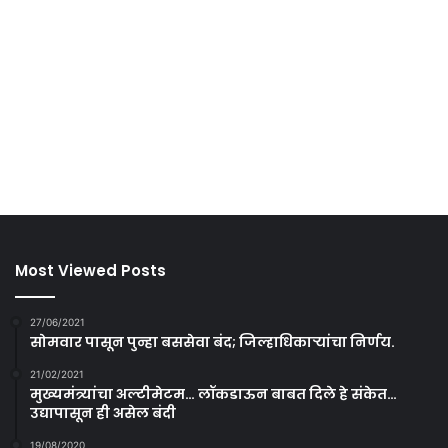
Most Viewed Posts
27/06/2021
सोमवार पासून पुन्हा बससेवा बंद; जिल्हाधिकाऱ्यांचा निर्णय.
21/02/2021
मुख्यमंत्र्यांचा अल्टीमेटम… लॉकडाऊन बाबत दिले हे संकेत…
उद्यापासून ही असेल बंदी
19/08/2020