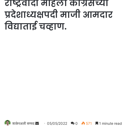
राष्ट्रवादी महिला काँग्रेसच्या
प्रदेशाध्यक्षपदी माजी आमदार
विद्याताई चव्हाण.
शाकेरअली सय्यद
S
05/05/2022
0
571
1 minute read
e