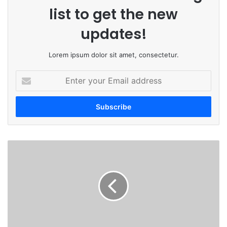
list to get the new
updates!
Lorem ipsum dolor sit amet, consectetur.
E
n
t
e
r
y
o
ख
u
ळ
r
ब
E
ळ
m
ज
a
न
i
क
l
.
a