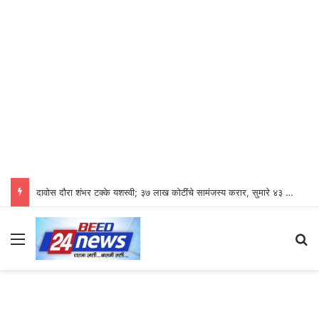
दावोस दौरा शंभर टक्के यशस्वी; ३७ लाख कोटींचे सामंजस्य करार, सुमारे ४३ लाख रोजगारनिर्मिती – उद्योगमंत्री डॉ. उदय सामंत
Menu
S