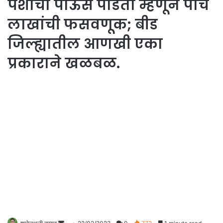
पैशाचा पाऊस पाडतो म्हणून पाच
लाखांची फसवणूक; बीड
जिल्ह्यातील आणखी एका
प्रकाराने खळबळ.