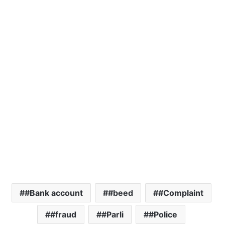
#Bank account
#beed
#Complaint
#fraud
#Parli
#Police