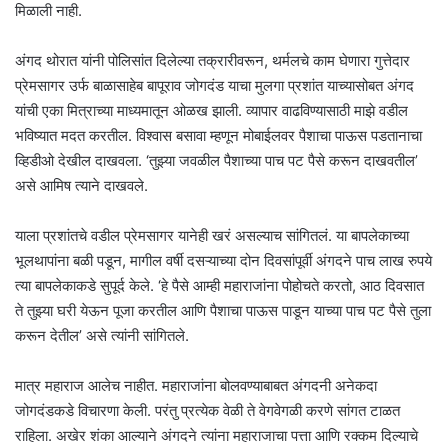
मिळाली नाही.
अंगद थोरात यांनी पोलिसांत दिलेल्या तक्रारीवरून, थर्मलचे काम घेणारा गुत्तेदार
प्रेमसागर उर्फ बाळासाहेब बापूराव जोगदंड याचा मुलगा प्रशांत याच्यासोबत अंगद
यांची एका मित्राच्या माध्यमातून ओळख झाली. व्यापार वाढविण्यासाठी माझे वडील
भविष्यात मदत करतील. विश्वास बसावा म्हणून मोबाईलवर पैशाचा पाऊस पडतानाचा
व्हिडीओ देखील दाखवला. ‘तुझ्या जवळील पैशाच्या पाच पट पैसे करून दाखवतील’
असे आमिष त्याने दाखवले.
याला प्रशांतचे वडील प्रेमसागर यानेही खरं असल्याच सांगितलं. या बापलेकाच्या
भूलथापांना बळी पडून, मागील वर्षी दसऱ्याच्या दोन दिवसांपूर्वी अंगदने पाच लाख रुपये
त्या बापलेकाकडे सुपूर्द केले. ‘हे पैसे आम्ही महाराजांना पोहोचते करतो, आठ दिवसात
ते तुझ्या घरी येऊन पूजा करतील आणि पैशाचा पाऊस पाडून याच्या पाच पट पैसे तुला
करून देतील’ असे त्यांनी सांगितले.
मात्र महाराज आलेच नाहीत. महाराजांना बोलवण्याबाबत अंगदनी अनेकदा
जोगदंडकडे विचारणा केली. परंतु प्रत्येक वेळी ते वेगवेगळी करणे सांगत टाळत
राहिला. अखेर शंका आल्याने अंगदने त्यांना महाराजाचा पत्ता आणि रक्कम दिल्याचे