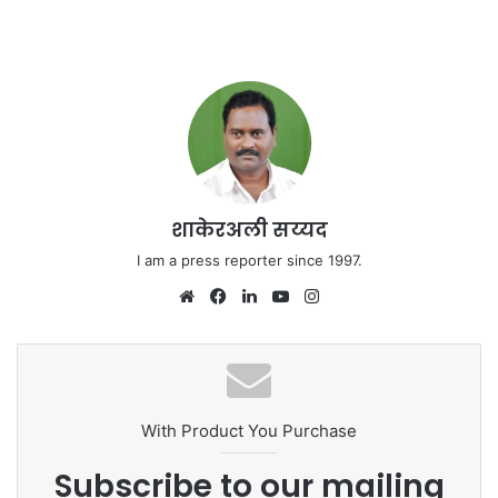
शाकेरअली सय्यद
I am a press reporter since 1997.
We
Fa
Lin
Yo
Ins
bsi
ce
ke
uT
tag
te
bo
dIn
ub
ra
ok
e
m
With Product You Purchase
Subscribe to our mailing