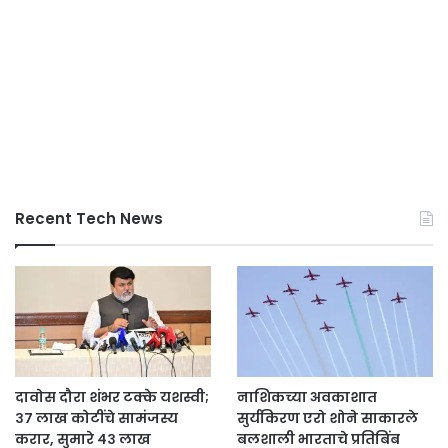
Recent Tech News
दावोस दौरा शंभर टक्के यशस्वी;
नाशिकच्या अवकाशात
३७ लाख कोटींचे सामंजस्य
सुर्यकिरण एरो शोने साकारले
करार, सुमारे ४३ लाख
बलशाली भारताचे प्रतिबिंब