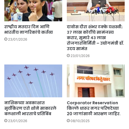
प्र
ष
य
ण
त्न
अ
;
प
चो
घा
राष्ट्रीय मतदार दिन आणि
दावोस दौरा शंभर टक्के यशस्वी;
र
त
भारतीय नागरिकांचे कर्तव्य
३७ लाख कोटींचे सामंजस्य
टे
हो
करार, सुमारे ४३ लाख
23/01/2026
सी
रोजगारनिर्मिती – उद्योगमंत्री डॉ.
वू
उदय सामंत
सी
न
टी
1
23/01/2026
व्ही
4
त
ज
कै
णां
द
चा
.
मृ
त्यू
.
नाशिकच्या अवकाशात
Corporator Reservation
सुर्यकिरण एरो शोने साकारले
किल्ले धारूर नगर परिषदेच्या
बलशाली भारताचे प्रतिबिंब
20 जागांसाठी आरक्षण जाहिर.
23/01/2026
08/10/2025