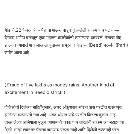
बीड
दि.22 फेब्रुवारी – पैशाचा पाऊस पाडून गुंतवलेली रक्कम पाच पट करून
देण्याचे आमिष दाखवून एका महाठग बापलेकांनी व्यापाऱ्यास दाखवले. पैशाचा मोह
झाल्याने व्यापारी पाच लाखाला बुडाल्याचा प्रकार बीडच्या (Beed) परळीत (Parli)
समोर आला आहे.
( Fraud of five lakhs as money rains; Another kind of
excitement in Beed district. )
पोलिसांनी दिलेल्या माहितीनुसार, अंगद अंकुशराव थोरात असे परळीत फसवणूक
झालेल्या व्यापाऱ्याचे नाव आहे. अंगद थोरात यांचे परळीत किराणा दुकान आहे.
दाखवलेल्या आमिषाला भुलून व्यापाऱ्याने चक्क पाच लाखांची रक्कम त्या महाठगांना
दिली. मात्र त्यानंतर पैशाचा पाऊसचं पडला नाही आणि दिलेली रक्कमही परत