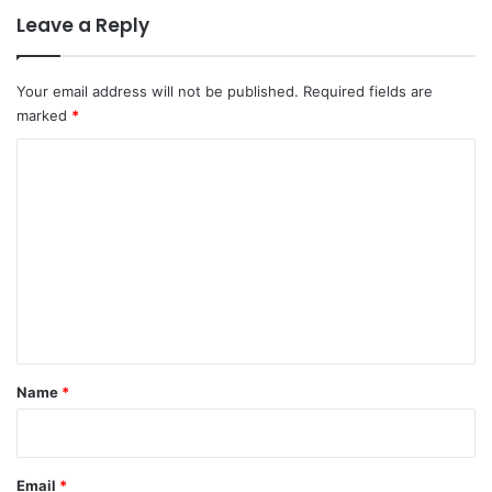
Leave a Reply
Your email address will not be published.
Required fields are
marked
*
C
o
m
m
e
n
t
*
Name
*
Email
*