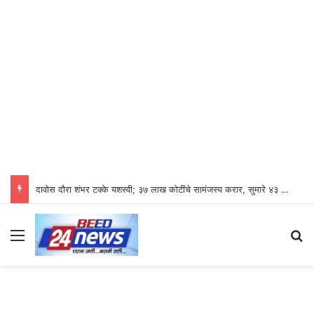
दावोस दौरा शंभर टक्के यशस्वी; ३७ लाख कोटींचे सामंजस्य करार, सुमारे ४३ लाख रोजगारनिर्मिती – उद्योगमंत्री डॉ. उदय सामंत
Menu
S