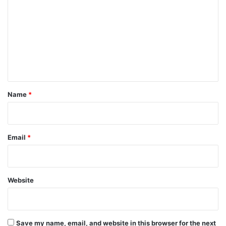
o
m
m
e
n
t
*
Name
*
Email
*
Website
Save my name, email, and website in this browser for the next