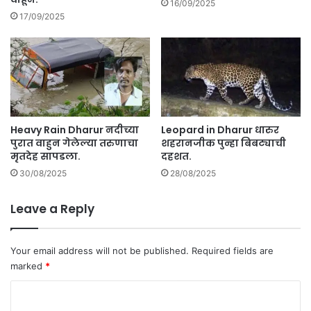
16/09/2025
.
;
17/09/2025
.
धा
.
रु
.
र
प्र
क
र
णी
Heavy Rain Dharur नदीच्या
Leopard in Dharur धारुर
गु
पुरात वाहुन गेलेल्या तरुणाचा
शहरानजीक पुन्हा बिबट्याची
न्हा
मृतदेह सापडला.
दहशत.
दा
30/08/2025
28/08/2025
ख
ल
हो
Leave a Reply
णा
र
का
Your email address will not be published.
Required fields are
?
marked
*
C