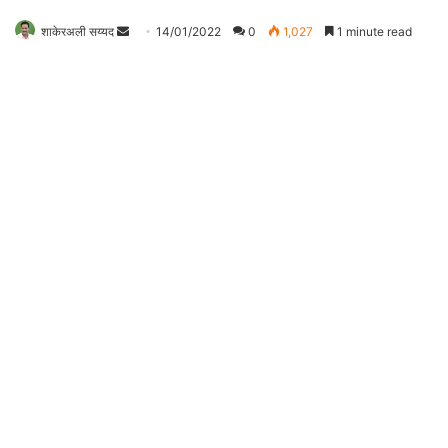
शाकेरअली सय्यद
S
14/01/2022
0
1,027
1 minute read
e
n
d
a
n
e
m
a
i
l