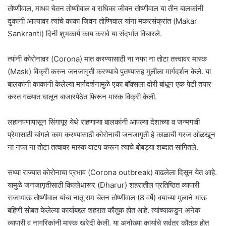
तोष्णीवाल, माधव चेतन तोष्णीवाल व राधिका जीवन तोष्णीवाल या तीन बालकांनी
दुकानी आल्यावर त्यांचे काका जिवन तोष्णिवाल यांना मकरसंक्रांत (Makar
Sankranti) दिनी शुभकार्य काय करावे या संदर्भात विचारले.
त्यांनी कोरोनावर (Corona) मात करण्यासाठी ना नफा ना तोटा तत्त्वावर मास्क
(Mask) विक्री करुन जनजागृती करण्याचे पुतण्यासह मुलीला मार्गदर्शन केले. या
बालकांनी काकांनी केलेल्या मार्गदर्शनामुळे एका बाॅक्सला दोरी बांधून एक पेटी तयार
करत गळ्यात घालून बाजारपेठेत फिरून मास्क विक्री केली.
लहानपणापासून सिंगापूर येथे राहणाऱ्या बालकांनी आपल्या देशाच्या व जन्मगावी
प्रेमासाठी चांगले काम करण्यासाठी कोरोनाची जनजागृती हे काळाची गरज ओळखून
ना नफा ना तोटा तत्वावर मास्क वाटप करून त्याचे बोबड्या शब्दात सांगितले.
सध्या राज्यात कोरोनाचा प्रभाव (Corona outbreak) वाढलेला दिसून येत आहे.
यामुळे जनजागृतीसाठी किल्लेधारूर (Dharur) शहरातील प्रतिष्ठित व्यापारी
राजाभाऊ तोष्णीवाल यांचा नातू राम चेतन तोष्णीवाल (8 वर्षे) वयाच्या मुलाने भाऊ
बहिणी सोबत केलेल्या कार्याबद्दल शहरात कौतुक होत आहे. त्यांच्याकडुन अनेक
व्यापारी व नागरिकांनी मास्क खरेदी केली. या अनोख्या कार्याचे सर्वत्र कौतुक होत