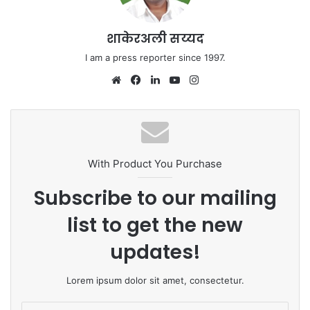
शाकेरअली सय्यद
I am a press reporter since 1997.
We
Fa
Lin
Yo
Ins
bsi
ce
ke
uT
tag
te
bo
dIn
ub
ra
ok
e
m
With Product You Purchase
Subscribe to our mailing
list to get the new
updates!
Lorem ipsum dolor sit amet, consectetur.
E