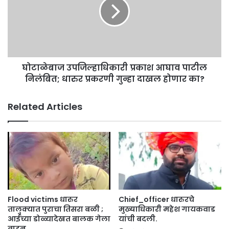
ज
बा
सं
ज
ख्ये
उ
त
प
मो
जि
ठी
ल्हा
वा
घोटाळेबाज उपजिल्हाधिकारी प्रकाश आघाव पाटील
धि
ढ
निलंबित; धारुर प्रकरणी गुन्हा दाखल होणार का?
का
;
री
प
प्र
Related Articles
हा
का
ता
श
लु
आ
का
घा
नि
व
हा
पा
य
टी
आ
ल
क
नि
Flood victims धारुर
Chief_officer धारुरचे
डे
लं
तालुक्यात पुराचा तिसरा बळी ;
मुख्याधिकारी महेश गायकवाड
वा
बि
आईच्या डोळ्यादेखत बालक गेला
यांची बदली.
री
वाहून.
त