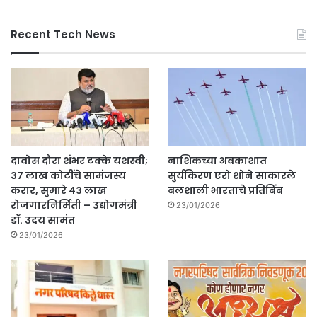
Recent Tech News
दावोस दौरा शंभर टक्के यशस्वी;
नाशिकच्या अवकाशात
३७ लाख कोटींचे सामंजस्य
सुर्यकिरण एरो शोने साकारले
करार, सुमारे ४३ लाख
बलशाली भारताचे प्रतिबिंब
रोजगारनिर्मिती – उद्योगमंत्री
23/01/2026
डॉ. उदय सामंत
23/01/2026