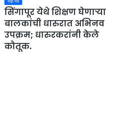
माझं गाव
सिंगापूर येथे शिक्षण घेणाऱ्या
बालकांची धारुरात अभिनव
उपक्रम; धारुरकरांनी केले
कौतूक.