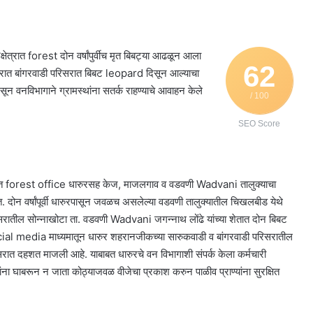
ात forest दोन वर्षांपुर्वीच मृत बिबट्या आढळून आला
62
ोंगरात बांगरवाडी परिसरात बिबट leopard दिसून आल्याचा
 वनविभागाने ग्रामस्थांना सतर्क राहण्याचे आवाहन केले
/ 100
SEO Score
ळात forest office धारुरसह केज, माजलगाव व वडवणी Wadvani तालुक्याचा
. दोन वर्षांपूर्वी धारुरपासून जवळच असलेल्या वडवणी तालुक्यातील चिखलबीड येथे
रातील सोन्नाखोटा ता. वडवणी Wadvani जगन्नाथ लोंढे यांच्या शेतात दोन बिबट
ial media माध्यमातून धारुर शहरानजीकच्या सारुकवाडी व बांगरवाडी परिसरातील
िसरात दहशत माजली आहे. याबाबत धारुरचे वन विभागाशी संपर्क केला कर्मचारी
ंना घाबरून न जाता कोठ्याजवळ वीजेचा प्रकाश करुन पाळीव प्राण्यांना सुरक्षित