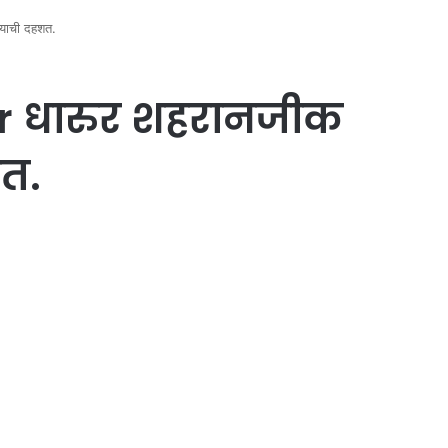
्याची दहशत.
r धारुर शहरानजीक
शत.