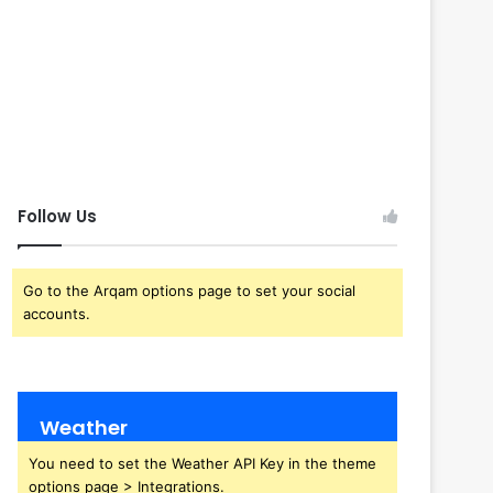
Follow Us
Go to the Arqam options page to set your social
accounts.
Weather
You need to set the Weather API Key in the theme
options page > Integrations.