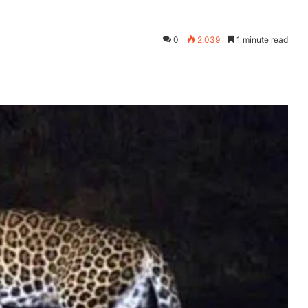
0
2,039
1 minute read