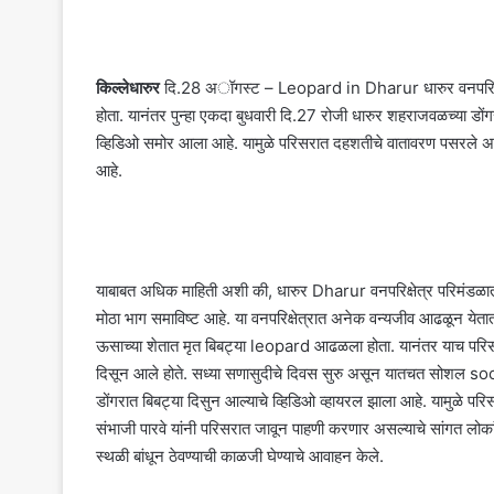
किल्लेधारुर
दि.28 अॉगस्ट – Leopard in Dharur धारुर वनपरिक्षेत्र
होता. यानंतर पुन्हा एकदा बुधवारी दि.27 रोजी धारुर शहराजवळच्या ड
व्हिडिओ समोर आला आहे. यामुळे परिसरात दहशतीचे वातावरण पसरले असून
आहे.
याबाबत अधिक माहिती अशी की, धारुर Dharur वनपरिक्षेत्र परिमंड
मोठा भाग समाविष्ट आहे. या वनपरिक्षेत्रात अनेक वन्यजीव आढळून येतात
ऊसाच्या शेतात मृत बिबट्या leopard आढळला होता. यानंतर याच परिस
दिसून आले होते. सध्या सणासुदीचे दिवस सुरु असून यातचत सोशल soc
डोंगरात बिबट्या दिसुन आल्याचे व्हिडिओ व्हायरल झाला आहे. यामुळे पर
संभाजी पारवे यांनी परिसरात जावून पाहणी करणार असल्याचे सांगत लोका
स्थळी बांधून ठेवण्याची काळजी घेण्याचे आवाहन केले.