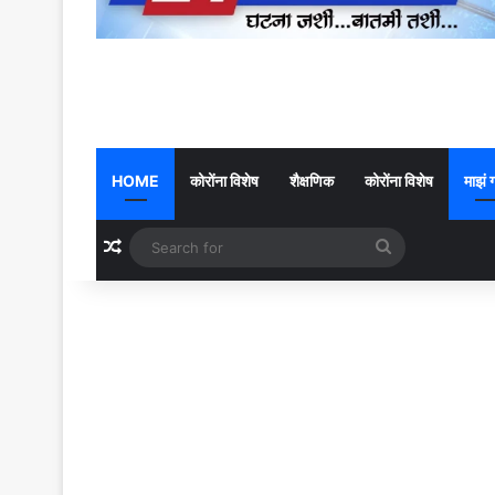
HOME
कोरोंना विशेष
शैक्षणिक
कोरोंना विशेष
माझं 
Random Article
Search
for