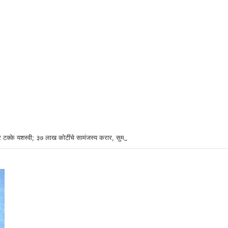
 टक्के यशस्वी; ३७ लाख कोटींचे सामंजस्य करार, सुमारे ४३ लाख रोजगारनिर्मिती – उद्योगमंत्री ड