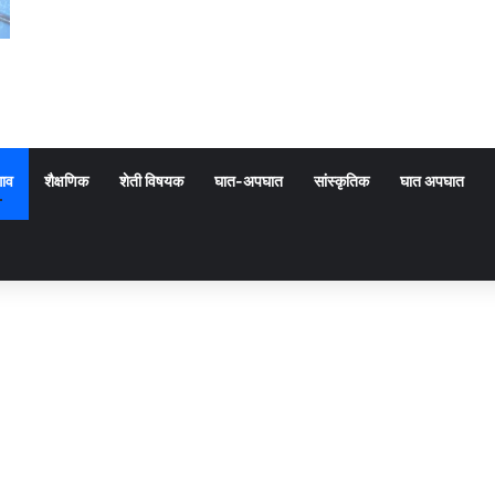
गाव
शैक्षणिक
शेती विषयक
घात-अपघात
सांस्कृतिक
घात अपघात