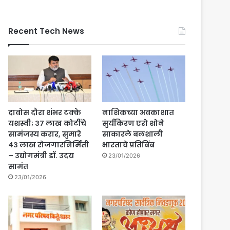
Recent Tech News
दावोस दौरा शंभर टक्के
नाशिकच्या अवकाशात
यशस्वी; ३७ लाख कोटींचे
सुर्यकिरण एरो शोने
सामंजस्य करार, सुमारे
साकारले बलशाली
४३ लाख रोजगारनिर्मिती
भारताचे प्रतिबिंब
– उद्योगमंत्री डॉ. उदय
23/01/2026
सामंत
23/01/2026