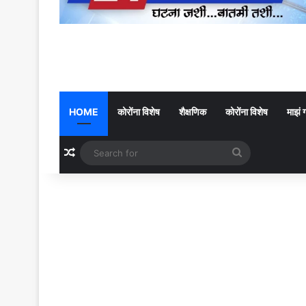
HOME
कोरोंना विशेष
शैक्षणिक
कोरोंना विशेष
माझं 
Random Article
Search
for