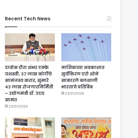
Recent Tech News
दावोस दौरा शंभर टक्के
नाशिकच्या अवकाशात
यशस्वी; ३७ लाख कोटींचे
सुर्यकिरण एरो शोने
सामंजस्य करार, सुमारे
साकारले बलशाली
४३ लाख रोजगारनिर्मिती
भारताचे प्रतिबिंब
– उद्योगमंत्री डॉ. उदय
23/01/2026
सामंत
23/01/2026