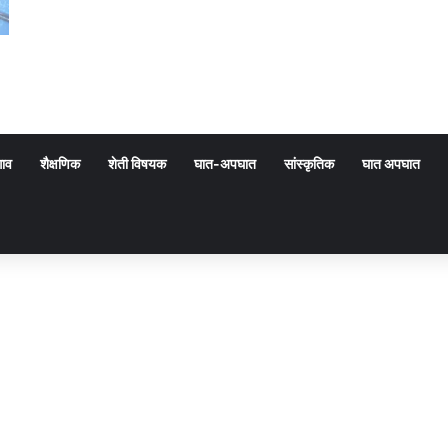
गाव
शैक्षणिक
शेती विषयक
घात-अपघात
सांस्कृतिक
घात अपघात