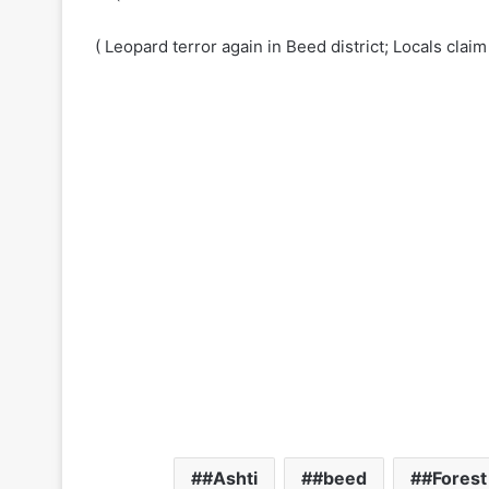
( Leopard terror again in Beed district; Locals claim 
#Ashti
#beed
#Fores