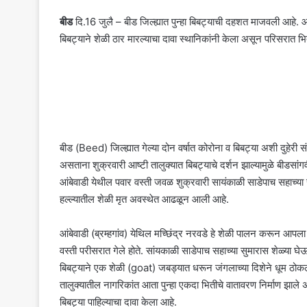
बीड
दि.16 जुलै – बीड जिल्ह्यात पुन्हा बिबट्याची दहशत माजवली आहे. आ
बिबट्याने शेळी ठार मारल्याचा दावा स्थानिकांनी केला असून परिसरात भि
बीड (Beed) जिल्ह्यात गेल्या दोन वर्षात कोरोना व बिबट्या अशी दुहेरी 
असताना शुक्रवारी आष्टी तालुक्यात बिबट्याचे दर्शन झाल्यामुळे बीडस
आंबेवाडी येथील पवार वस्ती जवळ शुक्रवारी सायंकाळी साडेपाच सहाच्य
हल्ल्यातील शेळी मृत अवस्थेत आढळून आली आहे.
आंबेवाडी (ब्रम्हगांव) येथिल मच्छिंद्र नरवडे हे शेळी पालन करून आपल
वस्ती परीसरात गेले होते. सांयकाळी साडेपाच सहाच्या सुमारास शेळ्या
बिबट्याने एक शेळी (goat) जबड्यात धरून जंगलाच्या दिशेने धूम ठो
तालुक्यातील नागरिकांत आता पुन्हा एकदा भितीचे वातावरण निर्माण झाले अ
बिबट्या पाहिल्याचा दावा केला आहे.