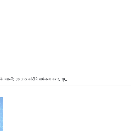
्के यशस्वी; ३७ लाख कोटींचे सामंजस्य करार, सुमारे ४३ लाख रोजगारनिर्मिती – उद्योगमंत्री डॉ. उ