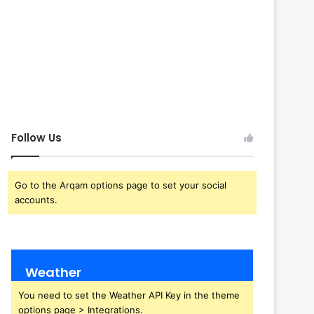
Follow Us
Go to the Arqam options page to set your social
accounts.
Weather
You need to set the Weather API Key in the theme
options page > Integrations.