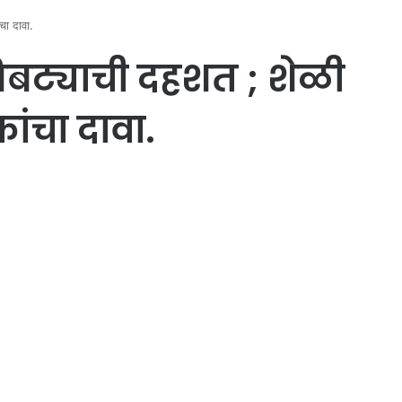
ंचा दावा.
 बिबट्याची दहशत ; शेळी
ांचा दावा.