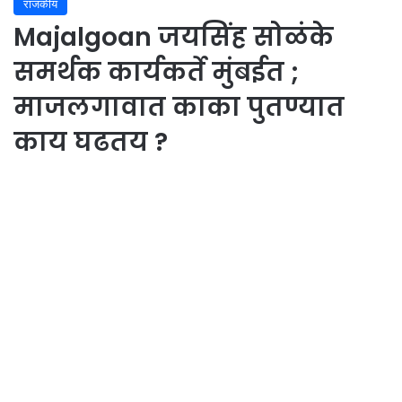
राजकीय
Majalgoan जयसिंह सोळंके
समर्थक कार्यकर्ते मुंबईत ;
माजलगावात काका पुतण्यात
काय घढतय ?