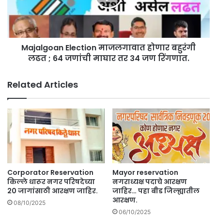
त
g
दा
o
र
a
सं
n
घा
Majalgoan Election माजलगावात होणार बहुरंगी
E
त
लढत ; 64 जणांची माघार तर 34 जण रिंगणात.
l
मो
e
ठा
c
Related Articles
उ
t
ल
i
ट
o
फे
n
र
मा
.
ज
.
ल
हे
गा
आ
वा
Corporator Reservation
Mayor reservation
हे
त
किल्ले धारूर नगर परिषदेच्या
नगराध्यक्ष पदाचे आरक्षण
त
हो
20 जागांसाठी आरक्षण जाहिर.
जाहिर… पहा बीड जिल्ह्यातील
तु
आरक्षण.
णा
08/10/2025
ता
र
06/10/2025