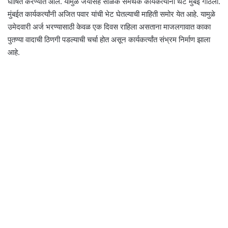
घोषित करण्यात आले. यामुळे जयसिंह सोळंके समर्थक कार्यकर्त्यांनी थेट मुंबई गाठली.
मुंबईत कार्यकर्त्यांनी अजित पवार यांची भेट घेतल्याची माहिती समोर येत आहे. यामुळे
उमेदवारी अर्ज भरण्यासाठी केवळ एक दिवस राहिला असताना माजलगावात काका
पुतण्या वादाची ठिणगी पडल्याची चर्चा होत असून कार्यकर्त्यांत संभ्रम निर्माण झाला
आहे.