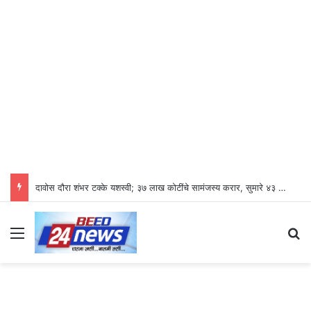
दावोस दौरा शंभर टक्के यशस्वी; ३७ लाख कोटींचे सामंजस्य करार, सुमारे ४३ लाख रोजगारनिर्मिती – उद्योगमंत्री डॉ. उदय सामंत
Menu
S