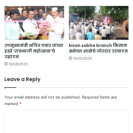
री
ब
चे
हु
उ
रं
मे
गी
द
ल
वा
ढ
र
त
उपमुख्यमंत्री अजित पवार यांच्या
kisan sabha branch किसान
.
;
हस्ते ‘रानभाजी महोत्सवा’चे
सभेच्या शाखेचे जोरदार उदघाटन
6
उद्घाटन
4
15/05/2025
16/08/2025
ज
णां
ची
Leave a Reply
मा
घा
र
Your email address will not be published.
Required fields are
त
marked
*
र
3
C
4
o
ज
m
ण