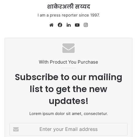
शाकेरअली सय्यद
I am a press reporter since 1997.
We
Fa
Lin
Yo
Ins
bsi
ce
ke
uT
tag
te
bo
dIn
ub
ra
ok
e
m
With Product You Purchase
Subscribe to our mailing
list to get the new
updates!
Lorem ipsum dolor sit amet, consectetur.
E
n