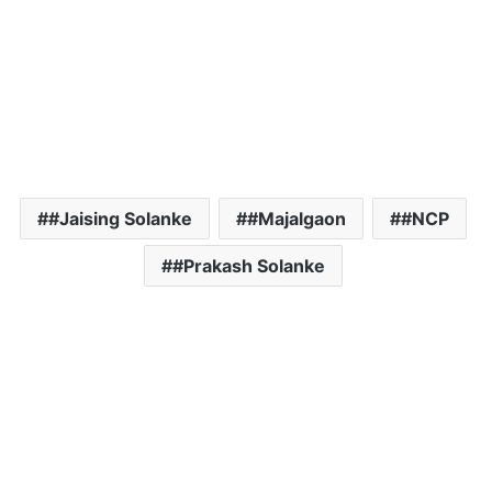
#Jaising Solanke
#Majalgaon
#NCP
#Prakash Solanke