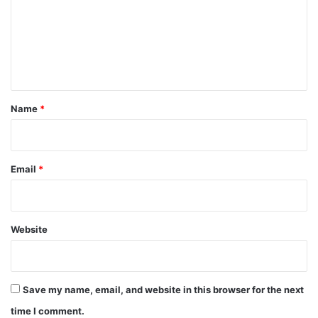
रिं
m
ग
e
णा
त
n
.
t
*
Name
*
Email
*
Website
Save my name, email, and website in this browser for the next
time I comment.