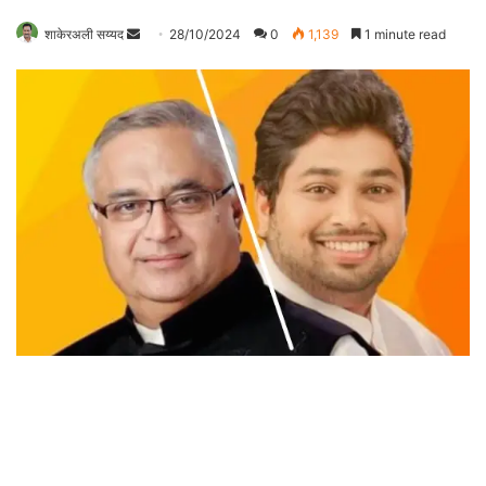
शाकेरअली सय्यद
S
28/10/2024
0
1,139
1 minute read
e
n
d
a
n
e
m
a
i
l