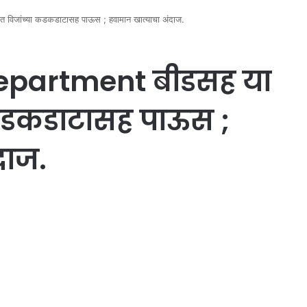
विजांच्या कडकडाटासह पाऊस ; हवामान खात्याचा अंदाज.
epartment बीडसह या
ा कडकडाटासह पाऊस ;
दाज.