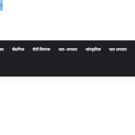
गाव
शैक्षणिक
शेती विषयक
घात-अपघात
सांस्कृतिक
घात अपघात