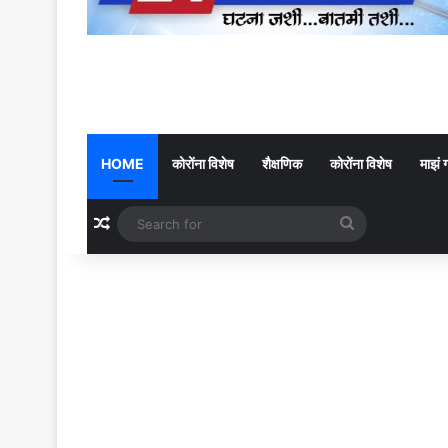
HOME
कोरोंना विशेष
शैक्षणिक
कोरोंना विशेष
माझं 
Random Article
Search
for