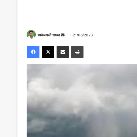
शाकेरअली सय्यद
S
21/06/2023
e
Facebook
X
Share via Email
Print
n
d
a
n
e
m
a
i
l