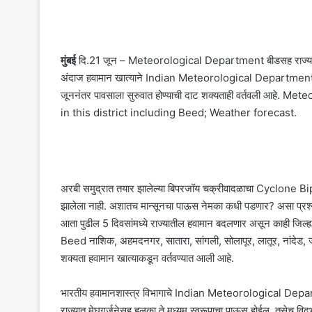
मुंबई
दि.21 जून – Meteorological Department बीडसह राज्यात अ
अंदाज हवामान खात्याने Indian Meteorological Department वर्
जूननंतर पावसाला सुरुवात होण्याची दाट शक्यताही वर्तवली आहे
in this district including Beed; Weather forecast.
अरबी समुद्रात तयार झालेल्या बिपरजॉय चक्रीवादळाचा Cyclone Bipe
झालेला नाही. अशातच मान्सूनचा पाऊस नेमका कधी पडणार? असा प्रश्न
आता पुढील 5 दिवसांमध्ये राज्यातील हवामान बदलणार असून काही जिल्ह्
Beed नाशिक, अहमदनगर, सातारा, सांगली, सोलापूर, लातूर, नांदेड, 
शक्यता हवामान खात्याकडून वर्तवण्यात आली आहे.
भारतीय हवामानशास्त्र विभागाचे Indian Meteorological Departm
राज्यात मेघगर्जनेसह हलका ते मध्यम स्वरूपाचा पाऊस होईल. तसेच वि