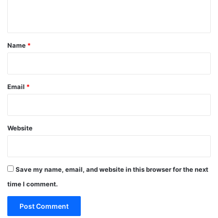
n
t
*
Name
*
Email
*
Website
Save my name, email, and website in this browser for the next
time I comment.