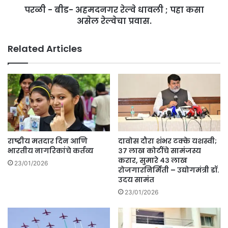
परळी - बीड- अहमदनगर रेल्वे धावली ; पहा कसा
असेल
रेल्वेचा
असेल रेल्वेचा प्रवास.
प्रवास.
Related Articles
राष्ट्रीय मतदार दिन आणि
दावोस दौरा शंभर टक्के यशस्वी;
भारतीय नागरिकांचे कर्तव्य
३७ लाख कोटींचे सामंजस्य
करार, सुमारे ४३ लाख
23/01/2026
रोजगारनिर्मिती – उद्योगमंत्री डॉ.
उदय सामंत
23/01/2026