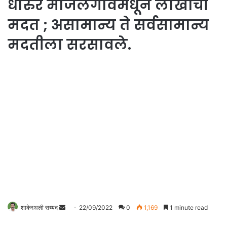
धारुर माजलगावमधून लाखोंची
मदत ; असामान्य ते सर्वसामान्य
मदतीला सरसावले.
Send
शाकेरअली सय्यद
22/09/2022
0
1,169
1 minute read
an