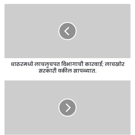
धारुरमध्ये
लाचलुचपत
विभागाची
कारवाई;
लाचखोर
सरकारी
वकील
सापळ्यात.
धारुरमध्ये लाचलुचपत विभागाची कारवाई; लाचखोर
सरकारी वकील सापळ्यात.
परळी
-
बीड-
अहमदनगर
रेल्वे
धावली
;
पहा
कसा