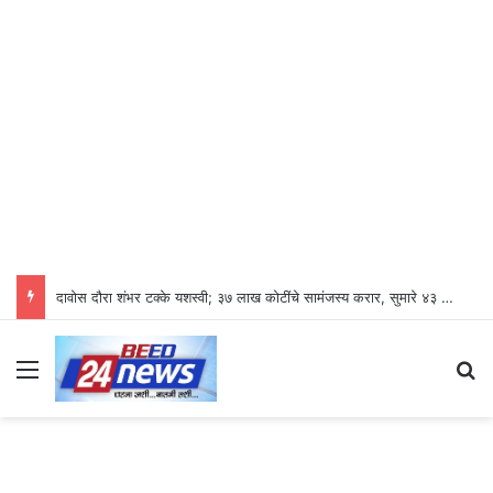
दावोस दौरा शंभर टक्के यशस्वी; ३७ लाख कोटींचे सामंजस्य करार, सुमारे ४३ लाख रोजगारनिर्मिती – उद्योगमंत्री डॉ. उदय सामंत
Menu
Se