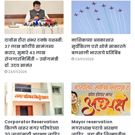
दावोस दौरा शंभर टक्के यशस्वी;
नाशिकच्या अवकाशात
३७ लाख कोटींचे सामंजस्य
सुर्यकिरण एरो शोने साकारले
करार, सुमारे ४३ लाख
बलशाली भारताचे प्रतिबिंब
रोजगारनिर्मिती – उद्योगमंत्री
23/01/2026
डॉ. उदय सामंत
23/01/2026
Corporator Reservation
Mayor reservation
किल्ले धारूर नगर परिषदेच्या
नगराध्यक्ष पदाचे आरक्षण
20 जागांसाठी आरक्षण जाहिर.
जाहिर… पहा बीड जिल्ह्यातील