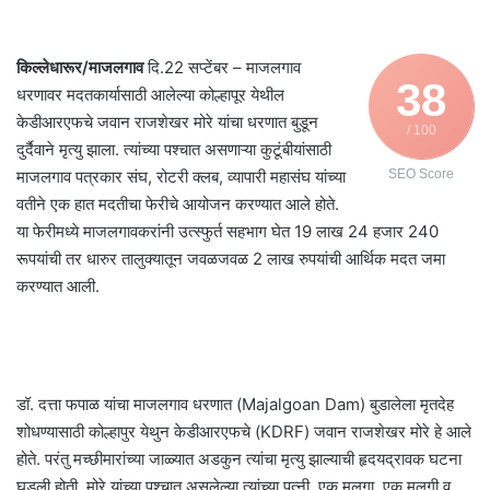
किल्लेधारूर/माजलगाव
दि.22 सप्टेंबर – माजलगाव
38
धरणावर मदतकार्यासाठी आलेल्या कोल्हापूर येथील
केडीआरएफचे जवान राजशेखर मोरे यांचा धरणात बुडून
/ 100
दुर्दैवाने मृत्यु झाला. त्यांच्या पश्चात असणाऱ्या कुटूंबीयांसाठी
माजलगाव पत्रकार संघ, रोटरी क्लब, व्यापारी महासंघ यांच्या
SEO Score
वतीने एक हात मदतीचा फेरीचे आयोजन करण्यात आले होते.
या फेरीमध्ये माजलगावकरांनी उत्स्फुर्त सहभाग घेत 19 लाख 24 हजार 240
रूपयांची तर धारुर तालुक्यातून जवळजवळ 2 लाख रुपयांची आर्थिक मदत जमा
करण्यात आली.
डॉ. दत्ता फपाळ यांचा माजलगाव धरणात (Majalgoan Dam) बुडालेला मृतदेह
शोधण्यासाठी कोल्हापुर येथुन केडीआरएफचे (KDRF) जवान राजशेखर मोरे हे आले
होते. परंतु मच्छीमारांच्या जाळ्यात अडकुन त्यांचा मृत्यु झाल्याची हृदयद्रावक घटना
घडली होती. मोरे यांच्या पश्चात असलेल्या त्यांच्या पत्नी, एक मुलगा, एक मुलगी व