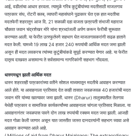
आई, वडीलांचा आधार हरवला. त्यामुळे गरिब कुटूंबीयांच्या मदतीसाठी माजलगाव
पत्रकार संघ, रोटरी क्लब, व्यापारी महासंघाने पुढाकार घेत एक हात मदतीचा
मदतफेरी शहरातुन आज दि. 21 सकाळी दहा वाजता छत्रपती संभाजी महाराज
चौकात जवान चंद्रशेखर मोरे यांना श्रध्दांजली अर्पण करून फेरीची सुरूवात
करण्यात आली. या फेरीत उत्स्फुर्तपणे सहभाग घेत माजलगावकरांनी सढळ हाताने
मदत केली. यामध्ये 19 लाख 24 हजार 240 रूपयांची आर्थिक मदत जमा झाली
असुन ही मदत लवकरच त्यांच्या कुटूंबीयांकडे सुपूर्द करण्यात येणार आहे. या फेरीत
दातृत्व दाखवत असामान्य ते सर्वसामान्य नागरिकांनी सहभाग नोंदवला.
धारुरमधून झाली आर्थिक मदत
धारुर शहरातही पत्रकारांच्या वतीने सोशल माध्यमातून मदतीचे आवाहन करण्यात
आले होते. या आवाहनाला प्रतिसाद देत काही तासात जवळजवळ 40 हजारांची मदत
जवान मोरे यांच्या खात्यावर जमा झाली. धारुर (Dharur) तालुक्यातील तेलगाव
येथेही पत्रकार व सामाजिक कार्यकर्त्यांच्या आवाहनाला चांगला प्रतिसाद मिळाला. या
आवाहनानंतर जवळपास पावने दोन लाख रुपयांची रक्कम मदत जमा झाली. आजही
मदत गोळा केली जाणार असून यात जास्तीत जास्त दानदात्यांनी सहभाग घ्यावा असे
आवाहन करण्यात आले आहे.
( Millions of aid from Dharur Majalgaon; The extraordinary