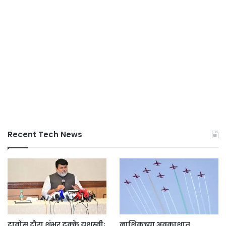
Recent Tech News
दावोस दौरा शंभर टक्के यशस्वी;
नाशिकच्या अवकाशात