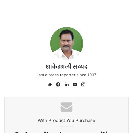
शाकेरअली सय्यद
I am a press reporter since 1997.
We
Fa
Lin
Yo
Ins
bsi
ce
ke
uT
tag
te
bo
dIn
ub
ra
ok
e
m
With Product You Purchase