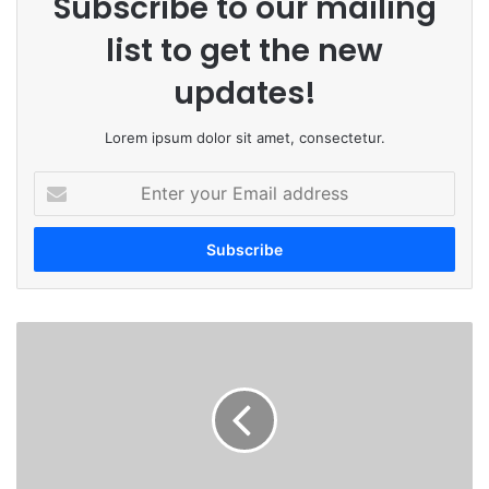
Subscribe to our mailing
list to get the new
updates!
Lorem ipsum dolor sit amet, consectetur.
E
n
t
e
r
y
o
ला
u
च
r
स्वि
E
का
m
र
a
ता
i
ना
l