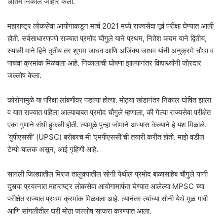
अंतिम निकाल जाहीर केला.
महाराष्ट्र लोकसेवा आयोगाकडून मार्च 2021 मध्ये राज्यसेवा पूर्व परीक्षा घेण्यात आली
होती. सर्वसाधारणपणे राज्यात प्रमोद चौगुले याने प्रथम, नितेश कदम याने द्वितीय,
रुपाली माने हिने तृतीय तर शुभम जाधव आणि अजिंक्य जाधव यांनी अनुक्रमे चौथा व
पाचवा क्रमांक मिळवला आहे. निकालाची घोषणा झाल्यानंतर विद्यार्थ्यांनी जोरदार
जल्लोष केला.
कोरोनामुळे या परिक्षा लांबणीवर पडल्या होत्या. मोठ्या खंडानंतर निकाल घोषित झाला
व यात राज्यात पहिला आल्याबाबत प्रमोद चौगुले म्हणाला, की गेल्या राज्यसेवा परीक्षेत
एका गुणाने संधी हुकली होती. त्यामुळे पुन्हा जोमाने अभ्यास केल्याने हे यश मिळाले.
‘युपीएससी’ (UPSC) बरोबरच मी ‘एमपीएससी’ची तयारी करीत होतो. माझे वडील
टेम्पो चालक असून, आई गृहिणी आहे.
सांगली जिल्ह्यातील मिरज तालुक्यातील सोनी येथील प्रमोद बाळासाहेब चौगुले यांनी
दुसर्‍या प्रयत्नात महाराष्ट्र लोकसेवा आयोगामार्फत घेण्यात आलेल्या MPSC च्या
परीक्षेत राज्यात प्रथम क्रमांक मिळवला आहे. त्यानंतर त्यांच्या सोनी येथे मूळ गावी
आणि सांगलीतील घरी मोठा जल्लोष साजरा करण्यात आला.