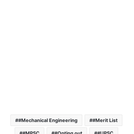
#Mechanical Engineering
#Merit List
#MPSC
#Opting out
#UPSC