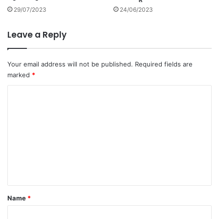
द्या
29/07/2023
24/06/2023
प
फ
Leave a Reply
रा
र
.
Your email address will not be published.
Required fields are
marked
*
C
o
m
m
e
n
t
*
Name
*