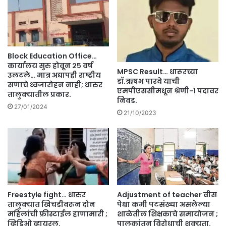
भो
स
ले
यां
च्या
Block Education Office…
भा
कार्यालय सुरु होवून २५ वर्ष
MPSC Result… धारूरच्या
वा
उलटले… मात्र अद्यापही राष्ट्रीय
डॉ.ऋषभ पारवे याची
सणाचे ध्वजारोहन नाही; धारुर
ला
एमपीएससीमधून श्रेणी-1 पदावर
तालुक्यातील प्रकार.
अ
निवड.
ट
27/01/2024
21/10/2023
क
;
इ
त
र
आ
रो
पी
Freestyle fight… धारुर
Adjustment of teacher वीस
मा
तालुक्यात खिचडीवरुन दोन
पेक्षा कमी पटसंख्या असलेल्या
त्र
महिलांची फ्रीस्टाईल हाणामारी ;
शाळेतील शिक्षकाचे समायोजन ;
अ
व्हिडिओ व्हायरल.
पालकांतून विरोधाची शक्यता.