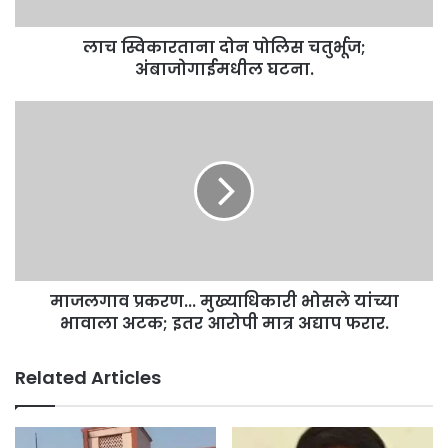
दो
a
न
d
लाच स्विकारताना दोन पोलिस चतुर्भूज;
पो
d
अंबाजोगाईमधील घटना.
लि
r
स
e
च
मा
s
तु
ज
s
र्भू
ल
ज
गा
;
व
अं
प्र
बा
क
जो
र
गा
ण
ई
माजलगाव प्रकरण... मुख्याधिकारी भोसले यांच्या
.
म
भावाला अटक; इतर आरोपी मात्र अद्याप फरार.
.
धी
.
ल
मु
Related Articles
घ
ख्या
ट
धि
ना
का
.
री