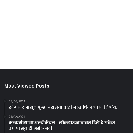
Most Viewed Posts
27/06/2021
सोमवार पासून पुन्हा बससेवा बंद; जिल्हाधिकाऱ्यांचा निर्णय.
21/02/2021
मुख्यमंत्र्यांचा अल्टीमेटम… लॉकडाऊन बाबत दिले हे संकेत…
उद्यापासून ही असेल बंदी