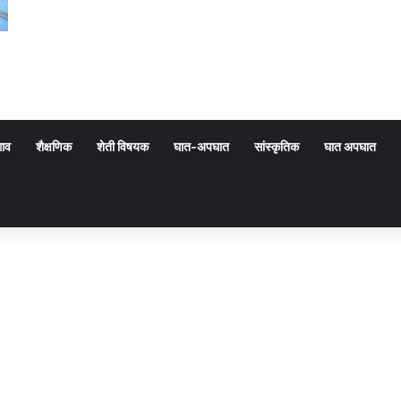
गाव
शैक्षणिक
शेती विषयक
घात-अपघात
सांस्कृतिक
घात अपघात