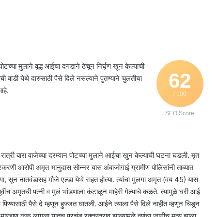
्या मुलाने वृद्ध आईचा दगडाने ठेचून निर्घृण खून केल्याची
62
 वाडी येथे दारुसाठी पैसे दिले नसल्याने पुतण्याने चुलतीचा
आहे.
/ 100
SEO Score
रात्री बारा वाजेच्या दरम्यान पोटच्या मुलाने आईचा खुन केल्याची घटना घडली. मृत
प्रकरणी आरोपी अमृत भानुदास सोन्नर यास अंबाजोगाई ग्रामीण पोलिसांनी ताब्यात
गा, सून नातवंडासह मौजे एल्डा येथे राहत होत्या. त्यांचा मुलगा अमृत (वय 45) यास
ंपूर्वीच अमृतची पत्नी व मुलं भांडणाला कंटाळून माहेरी गेल्याचे कळते. त्यामुळे घरी आई
ण्यासाठी पैसे दे म्हणून हुज्जत घातली. आईने त्याला पैसे दिले नाहीत म्हणून चिडून
ण करू लागला यातच प्रचंड रक्तस्त्राव झाल्यामुळे त्यांचा जागीच मृत्यू झाला.