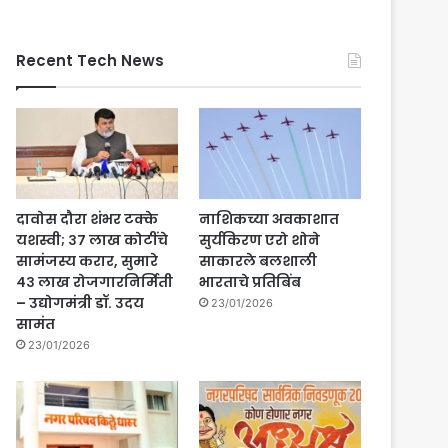
Recent Tech News
दावोस दौरा शंभर टक्के
नाशिकच्या अवकाशात
यशस्वी; ३७ लाख कोटींचे
सुर्यकिरण एरो शोने
सामंजस्य करार, सुमारे
साकारले बलशाली
४३ लाख रोजगारनिर्मिती
भारताचे प्रतिबिंब
– उद्योगमंत्री डॉ. उदय
23/01/2026
सामंत
23/01/2026