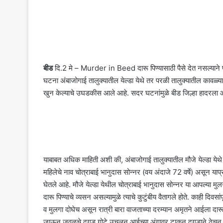
बीड
दि.2 मे – Murder in Beed दारू पिण्यासाठी पैसे देत नसल्याने पोटच
घटना अंबाजोगाई तालुक्यातील येल्डा येथे तर परळी तालुक्यातील कावळ्याची
खुन केल्याचे उघडकीस आले आहे. सदर घटनांमुळे बीड जिल्हा हादरला 
याबाबत अधिक माहिती अशी की, अंबाजोगाई तालुक्यातील मौजे येल्डा येथे 
महिलेचे नाव चोत्राबाई भानुदास सोन्नर (वय अंदाजे 72 वर्षे) असून या
घेतले आहे. मौजे येल्डा येथील चोत्राबाई भानुदास सोन्नर या आपल्या मुल
दारू पिण्याचे व्यसन असल्यामुळे त्याचे कुटुंबीय वैतागले होते. काही दिवसा
व मुलगा दोघेच असून रात्री बारा वाजताच्या दरम्यान अमृतने आईला दारू पि
जाऊन जवळचे दगड गोटे उचलून आईच्या अंगावर टाकून दगडाने ठेचून मारहा