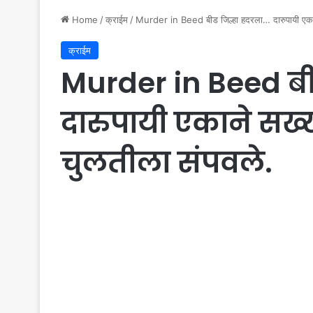
Home
/
क्राईम
/
Murder in Beed बीड जिल्हा हदरला… दारुपायी एकान
क्राईम
Murder in Beed बी
दारुपायी एकाने सख
चुलतीला संपवले.