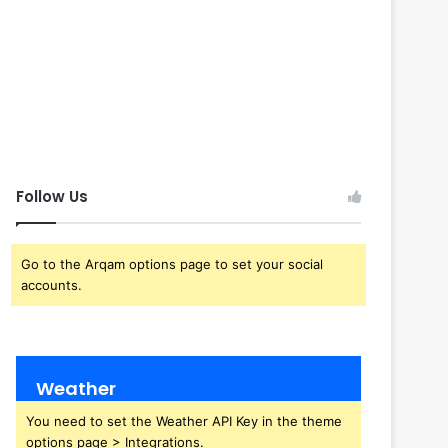
Follow Us
Go to the Arqam options page to set your social
accounts.
Weather
You need to set the Weather API Key in the theme
options page > Integrations.