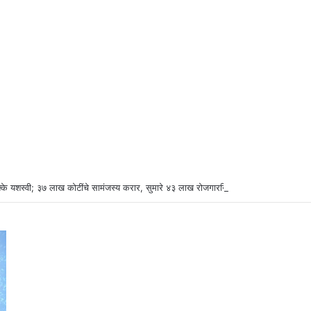
्के यशस्वी; ३७ लाख कोटींचे सामंजस्य करार, सुमारे ४३ लाख रोजगारनिर्मिती – उद्योगमंत्री डॉ. उ