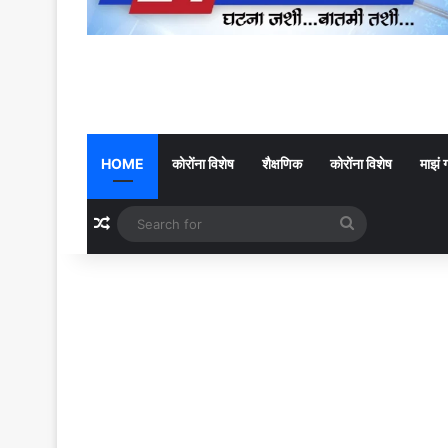
HOME
कोरोंना विशेष
शैक्षणिक
कोरोंना विशेष
माझं 
Random Article
Search
for