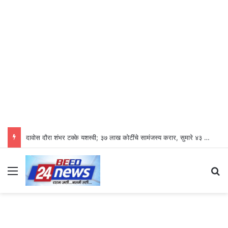
दावोस दौरा शंभर टक्के यशस्वी; ३७ लाख कोटींचे सामंजस्य करार, सुमारे ४३ लाख रोजगारनिर्मिती – उद्योगमंत्री डॉ. उदय सामंत
Menu
Se