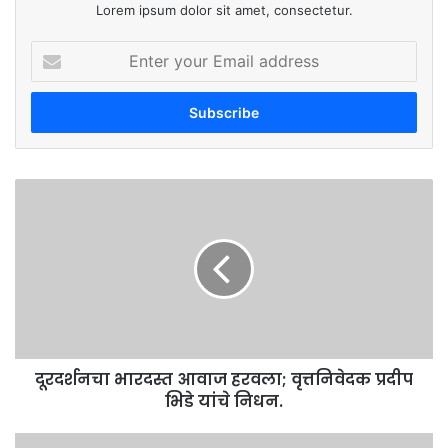
Lorem ipsum dolor sit amet, consectetur.
Enter
your
Email
address
दूरदर्शनचा
भारदस्त
आवाज
हरवला;
वृत्तनिवेदक
प्रदीप
भिडे
यांचे
निधन.
दूरदर्शनचा भारदस्त आवाज हरवला; वृत्तनिवेदक प्रदीप
भिडे यांचे निधन.
बीड