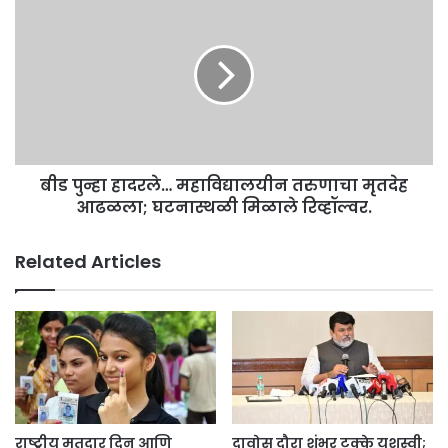
पुन्हा
हादरले…
महाविद्यालयीन
तरुणाचा
मृतदेह
आढळला;
घटनास्थळी
मिळाले
बीड पुन्हा हादरले… महाविद्यालयीन तरुणाचा मृतदेह
रिव्हॉल्वर.
आढळला; घटनास्थळी मिळाले रिव्हॉल्वर.
Related Articles
राष्ट्रीय मतदार दिन आणि
दावोस दौरा शंभर टक्के यशस्वी;