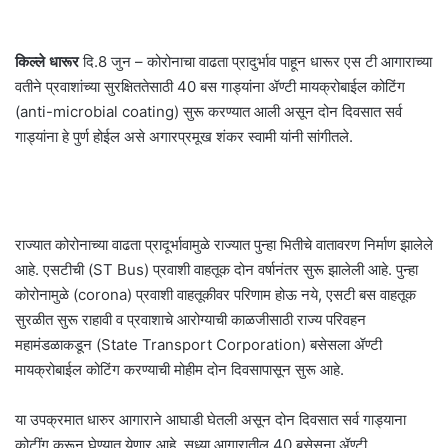
किल्ले धारूर
दि.8 जुन – कोरोनाचा वाढता प्रादुर्भाव पाहून धारूर एस टी आगाराच्या
वतीने प्रवाशांच्या सुरक्षिततेसाठी 40 बस गाड्यांना ॲण्टी मायक्रोबाईल कोटिंग
(anti-microbial coating) सुरू करण्यात आली असून दोन दिवसात सर्व
गाड्यांना हे पुर्ण होईल असे अगारप्रमूख शंकर स्वामी यांनी सांगीतले.
राज्यात कोरोनाच्या वाढता प्रादूर्भावामुळे राज्यात पुन्हा भितीचे वातावरण निर्माण झालेले
आहे. एसटीची (ST Bus) प्रवाशी वाहतूक दोन वर्षानंतर सुरू झालेली आहे. पुन्हा
कोरोनामुळे (corona) प्रवाशी वाहतूकीवर परिणाम होऊ नये, एसटी बस वाहतूक
सुरळीत सुरू राहावी व प्रवाशाचे आरोग्याची काळजीसाठी राज्य परिवहन
महामंडळाकडून (State Transport Corporation) बसेसला ॲण्टी
मायक्रोबाईल कोटिंग करण्याची मोहीम दोन दिवसापासून सुरू आहे.
या उपक्रमात धारुर आगाराने आघाडी घेतली असून दोन दिवसात सर्व गाड्याना
कोटींग करून घेण्यात येणार आहे. सध्या आगारातील 40 बसेसना ॲण्टी