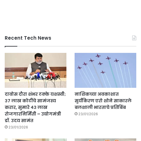
Recent Tech News
दावोस दौरा शंभर टक्के यशस्वी;
नाशिकच्या अवकाशात
३७ लाख कोटींचे सामंजस्य
सुर्यकिरण एरो शोने साकारले
करार, सुमारे ४३ लाख
बलशाली भारताचे प्रतिबिंब
रोजगारनिर्मिती – उद्योगमंत्री
23/01/2026
डॉ. उदय सामंत
23/01/2026