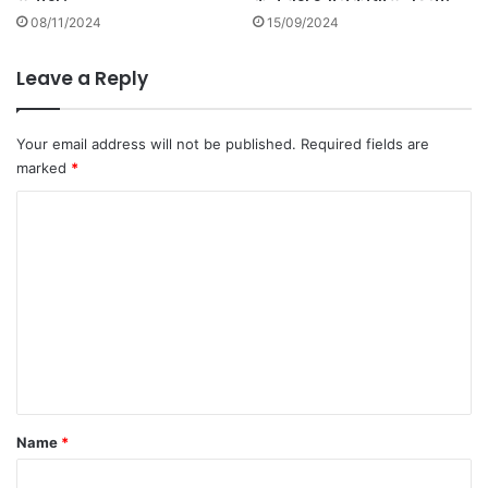
हा
08/11/2024
15/09/2024
ण
;
ए
Leave a Reply
क
गं
भी
Your email address will not be published.
Required fields are
र
marked
*
ज
ख
C
मी
o
.
m
m
e
n
t
*
Name
*