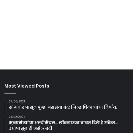
Most Viewed Posts
27/06/2021
सोमवार पासून पुन्हा बससेवा बंद; जिल्हाधिकाऱ्यांचा निर्णय.
21/02/2021
मुख्यमंत्र्यांचा अल्टीमेटम… लॉकडाऊन बाबत दिले हे संकेत…
उद्यापासून ही असेल बंदी