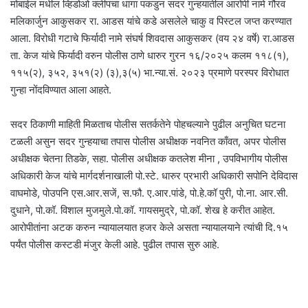
मोबाईल मधील व्हिडोओ क्लीपचा धागा पकडुन सदर गुन्हयातील आरोपी नामे गौरव
मलिकार्जुन आकुसकर रा. आडस यांचे कडे असलेले चाकु व पिस्टल जप्त करण्यात
आला. विरोधी गटाचे फिर्यादी नामे संघर्ष शिवदास आकुसकर (वय २४ वर्षे) रा.आडस
ता. केज यांचे फिर्यादी वरुन पोलीस ठाणे धारुर गुरन १६/२०२५ कलम ११८(१),
११५(२), ३५२, ३५१(२) (३),३(५) भा.न्या.सं. २०२३ प्रमाणे परस्पर विरोधात
गुन्हा नोंदविण्यात आला आहते.
सदर ठिकाणी माहिती मिळताच पोलीस सतर्कतेने पोहचल्याने पुढील अनुचित घटना
टळली असुन सदर गुन्हयाचा तपास पोलीस अधीक्षक नवनित काँवत, अपर पोलीस
अधीक्षक चेतना तिडके, सहा. पोलीस अधीक्षक कतलेश मीना , उपविभागीय पोलीस
अधिकारी केज यांचे मार्गदर्शनाखाली पो.स्टे. धारुर प्रभारी अधिकारी सपोनि देविदास
वाघमोडे, पोउपनि एस.आर.सजें, स.फौ. ए.आर.पांडे, पो.हे.कॉ पुरी, पो.ना. आर.सी.
दुधाने, पो.कॉ. विशाल मुजमुले.पो.कॉ. गायसमुद्रे, पो.कॉ. शेख हे करीत आहेत.
आरोपीतांना अटक करुन न्यायालयात हजर केले असता न्यायालयाने त्यांची दि.१५
पर्यंत पोलीस कस्टडी मंजुर केली आहे. पुढील तपास सुरु आहे.