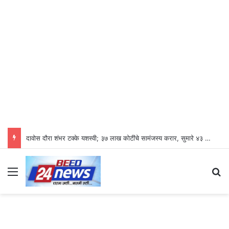
दावोस दौरा शंभर टक्के यशस्वी; ३७ लाख कोटींचे सामंजस्य करार, सुमारे ४३ लाख रोजगारनिर्मिती – उद्योगमंत्री डॉ. उदय सामंत
Menu
S