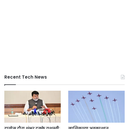
Recent Tech News
दावोस दौरा शंभर टक्के यशस्वी;
नाशिकच्या अवकाशात