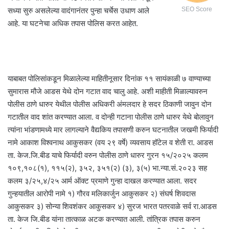
सध्या सुरु असलेल्या वादंगानंतर पुन्हा चर्चेस उधाण आले
SEO Score
आहे. या घटनेचा अधिक तपास पोलिस करत आहेत.
याबाबत पोलिसांकडून मिळालेल्या माहितीनूसार दिनांक ११ सायंकाळी ७ वाण्याच्या
सुमारास मौजे आडस येथे दोन गटात वाद चालु आहे. अशी माहीती मिळाल्यावरुन
पोलीस ठाणे धारुर येथील पोलीस अधिकरी अंमलदार हे सदर ठिकाणी जावुन दोन
गटातील वाद शांत करण्यात आला. व दोन्ही गटाना पोलीस ठाणे धारुर येथे बोलावुन
त्यांना भांडणामध्ये मार लागल्याने वैद्यकिय तपासणी करुन घटनातील जखमी फिर्यादी
नामे आकाश विश्वनाथ आकुसकर (वय २९ वर्षे) व्यवसाय हॉटेल व शेती रा. आडस
ता. केज.जि.बीड याचे फिर्यादी वरुन पोलीस ठाणे धारुर गुरन १५/२०२५ कलम
१०९,१०८(१), ११५(२), ३५२, ३५१(२) (३), ३(५) भा.न्या.सं.२०२३ सह
कलम ३/२५,४/२५ आर्म ऑक्ट प्रमाणे गुन्हा दाखल करण्यात आला. सदर
गुन्हयातील आरोपी नामे १) गौरव मलिकार्जुन आकुसकर २) संघर्ष शिवदास
आकुसकर ३) सोन्या शिवशंकर आकुसकर ४) सुरज भारत पतरवाळे सर्व रा.आडस
ता. केज जि.बीड यांना तात्काळ अटक करण्यात आली. तांत्रिक तपास करुन