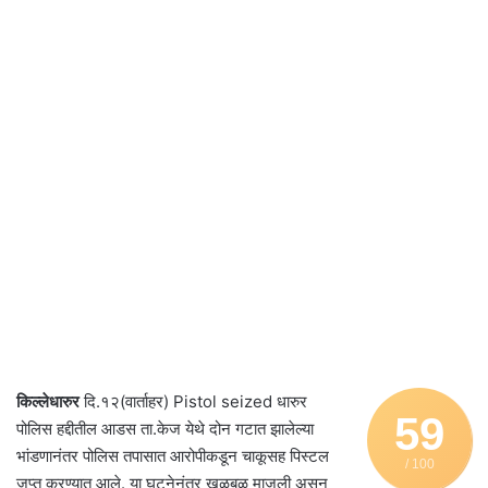
किल्लेधारुर
दि.१२(वार्ताहर) Pistol seized धारुर
59
पोलिस हद्दीतील आडस ता.केज येथे दोन गटात झालेल्या
भांडणानंतर पोलिस तपासात आरोपीकडून चाकूसह पिस्टल
/ 100
जप्त करण्यात आले. या घटनेनंतर खळबळ माजली असून