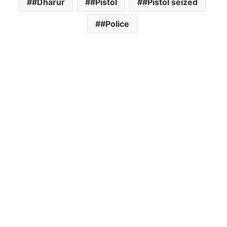
#Dharur
#Pistol
#Pistol seized
#Police