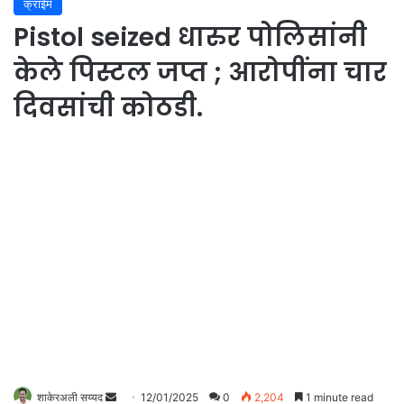
क्राईम
Pistol seized धारुर पोलिसांनी
केले पिस्टल जप्त ; आरोपींना चार
दिवसांची कोठडी.
शाकेरअली सय्यद
S
12/01/2025
0
2,204
1 minute read