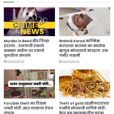
ब
क
स
रा
ने
ड
ती
च्या
न
बा
दु
त
चा
म्या
कीं
का
Murder in Beed बीड जिल्हा
Walmik Karad वाल्मिक
ना
ब
हदरला… दारुपायी एकाने
कराडच्या बातम्या का बघतोस
चि
घ
सख्ख्या आईला तर एकाने
म्हणून कोयत्याने मारहाण; एक
र
चुलतीला संपवले.
गंभीर जखमी.
तो
ड
स
02/05/2025
06/02/2025
ले
म्ह
.
णू
न
को
य
त्या
ने
Forcible theft भर दिवसा
Theft of gold तहसीलदारांच्या
मा
जबरी चोरी ;सात लाखाचा ऐवज
पत्नीचे सोन्याची दागिने चोरी ;
र
लंपास .
केज बस स्थानकातील घटना.