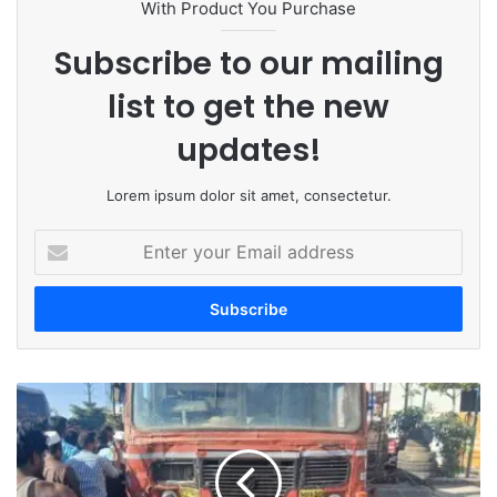
With Product You Purchase
Subscribe to our mailing
list to get the new
updates!
Lorem ipsum dolor sit amet, consectetur.
E
n
t
e
r
y
o
B
u
u
r
s
E
a
m
c