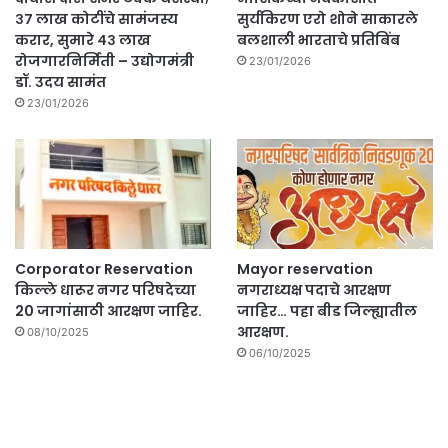
३७ लाख कोटींचे सामंजस्य
सुर्यकिरण एरो शोने साकारले
करार, सुमारे ४३ लाख
बलशाली भारताचे प्रतिबिंब
रोजगारनिर्मिती – उद्योगमंत्री
23/01/2026
डॉ. उदय सामंत
23/01/2026
Corporator Reservation
Mayor reservation
किल्ले धारूर नगर परिषदेच्या
नगराध्यक्ष पदाचे आरक्षण
20 जागांसाठी आरक्षण जाहिर.
जाहिर… पहा बीड जिल्ह्यातील
आरक्षण.
08/10/2025
06/10/2025