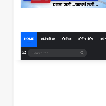
HOME
कोरोंना विशेष
शैक्षणिक
कोरोंना विशेष
माझं 
Random Article
Search
for