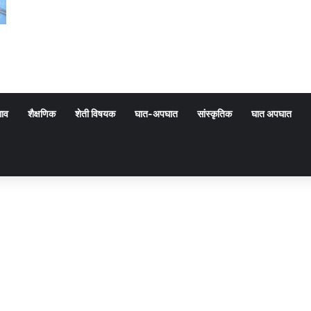
गाव
शैक्षणिक
शेती विषयक
घात-अपघात
सांस्कृतिक
घात अपघात