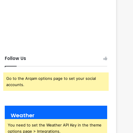
Follow Us
Go to the Arqam options page to set your social
accounts.
Weather
You need to set the Weather API Key in the theme
options page > Integrations.