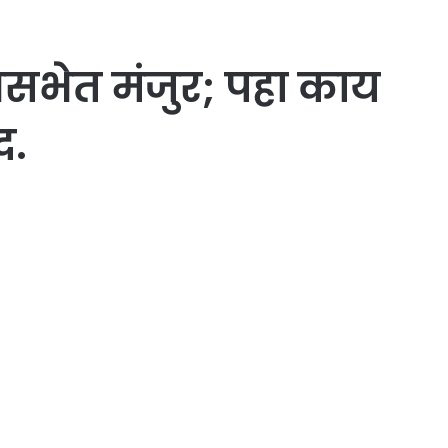
सभेत मंजुर; पहा काय
द.