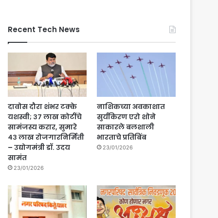
Recent Tech News
दावोस दौरा शंभर टक्के
नाशिकच्या अवकाशात
यशस्वी; ३७ लाख कोटींचे
सुर्यकिरण एरो शोने
सामंजस्य करार, सुमारे
साकारले बलशाली
४३ लाख रोजगारनिर्मिती
भारताचे प्रतिबिंब
– उद्योगमंत्री डॉ. उदय
23/01/2026
सामंत
23/01/2026