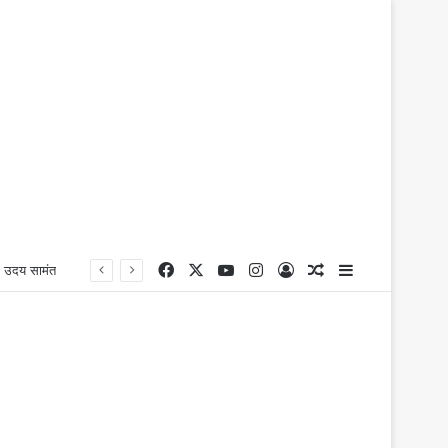
Facebook
X
YouTube
Instagram
Log In
Random Article
Sidebar
ॉ. उदय सामंत