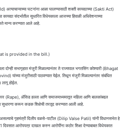
अत्याचाऱ्याच्या घटनांना आळा घालण्यासाठी शक्ती कायद्याच्या (Sakti Act)
 या कायद्या संदर्भातील सुधारित विधेयकाला आजच्या हिवाळी अधिवेशनाच्या
े मान्य करण्यात आले आहे.
 is provided in the bill.)
ला दोन्ही सभागृहात मंजुरी मिळाल्यानंतर ते राज्यपाल भगतसिंग कोश्यारी (Bhagat
यांच्या मंजुरीसाठी पाठवण्यात येईल. तिथून मंजुरी मिळाल्यानंतर संबंधित
 लागू होईल.
कार (Rape), ॲसिड हल्ला आणि समाजमाध्यमातून महिला आणि बालकांबद्दल
्यात सुधारणा करून कडक शिक्षेची तरतूद करण्यात आली आहे.
आली असल्याचे गृहमंत्री दिलीप वळसे-पाटील (Dilip Valse Patil) यांनी विधानसभेत हे
े 21 दिवसात आरोपपत्र दाखल करुन आरोपींना कठोर शिक्षा देण्याबाबत विधेयकात