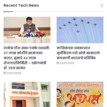
Recent Tech News
दावोस दौरा शंभर टक्के यशस्वी;
नाशिकच्या अवकाशात
३७ लाख कोटींचे सामंजस्य
सुर्यकिरण एरो शोने साकारले
करार, सुमारे ४३ लाख
बलशाली भारताचे प्रतिबिंब
रोजगारनिर्मिती – उद्योगमंत्री
23/01/2026
डॉ. उदय सामंत
23/01/2026