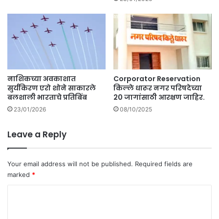
च्या
वि
द्या
र्थ्यां
ने
जी
व
नाशिकच्या अवकाशात
Corporator Reservation
ग
सुर्यकिरण एरो शोने साकारले
किल्ले धारूर नगर परिषदेच्या
मा
बलशाली भारताचे प्रतिबिंब
20 जागांसाठी आरक्षण जाहिर.
व
23/01/2026
08/10/2025
ला
.
Leave a Reply
Your email address will not be published.
Required fields are
marked
*
C
o