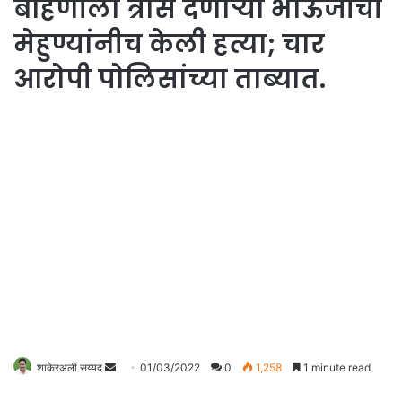
बहिणीला त्रास देणाऱ्या भाऊजींची
मेहुण्यांनीच केली हत्या; चार
आरोपी पोलिसांच्या ताब्यात.
शाकेरअली सय्यद
S
01/03/2022
0
1,258
1 minute read
e