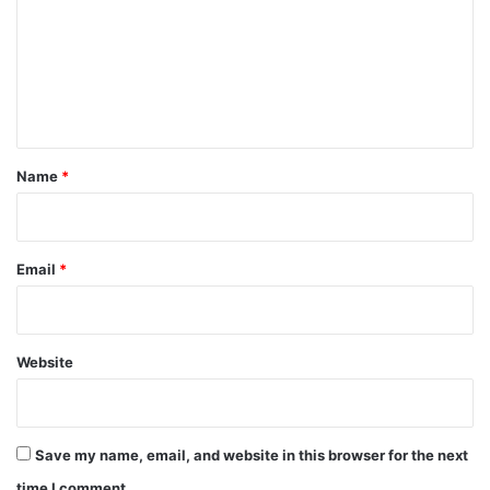
m
m
e
n
t
*
Name
*
Email
*
Website
Save my name, email, and website in this browser for the next
time I comment.