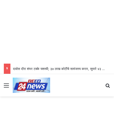
दावोस दौरा शंभर टक्के यशस्वी; ३७ लाख कोटींचे सामंजस्य करार, सुमारे ४३ लाख रोजगारनिर्मिती – उद्योगमंत्री डॉ. उदय सामंत
Menu
S