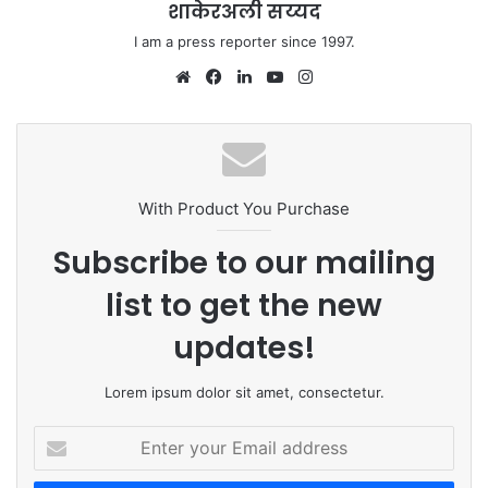
शाकेरअली सय्यद
I am a press reporter since 1997.
We
Fa
Lin
Yo
Ins
bsi
ce
ke
uT
tag
te
bo
dIn
ub
ra
ok
e
m
With Product You Purchase
Subscribe to our mailing
list to get the new
updates!
Lorem ipsum dolor sit amet, consectetur.
E
n
t