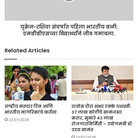
भा
शि
र
या
स्क
सं
र
घ
यां
युक्रेन-रशिया संघर्षात पहिला भारतीय बळी;
र्षा
च्या
एमबीबीएसच्या विद्यार्थ्यांने जीव गमावला.
त
क
प
डे
हि
Related Articles
.
ला
.
भा
.
र
ती
य
ब
ळी
;
ए
राष्ट्रीय मतदार दिन आणि
दावोस दौरा शंभर टक्के यशस्वी;
म
भारतीय नागरिकांचे कर्तव्य
३७ लाख कोटींचे सामंजस्य
बी
करार, सुमारे ४३ लाख
23/01/2026
रोजगारनिर्मिती – उद्योगमंत्री डॉ.
बी
उदय सामंत
ए
स
23/01/2026