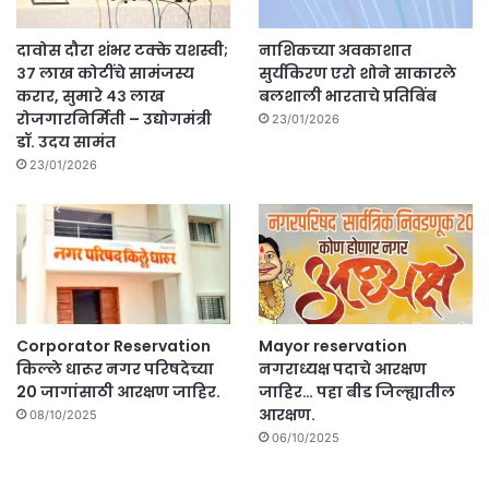
दावोस दौरा शंभर टक्के यशस्वी;
नाशिकच्या अवकाशात
३७ लाख कोटींचे सामंजस्य
सुर्यकिरण एरो शोने साकारले
करार, सुमारे ४३ लाख
बलशाली भारताचे प्रतिबिंब
रोजगारनिर्मिती – उद्योगमंत्री
23/01/2026
डॉ. उदय सामंत
23/01/2026
Corporator Reservation
Mayor reservation
किल्ले धारूर नगर परिषदेच्या
नगराध्यक्ष पदाचे आरक्षण
20 जागांसाठी आरक्षण जाहिर.
जाहिर… पहा बीड जिल्ह्यातील
आरक्षण.
08/10/2025
06/10/2025