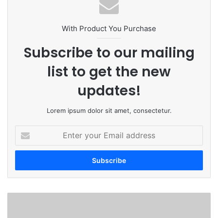
ok
e
m
With Product You Purchase
Subscribe to our mailing
list to get the new
updates!
Lorem ipsum dolor sit amet, consectetur.
E
n
t
e
r
y
o
धा
u
रु
r