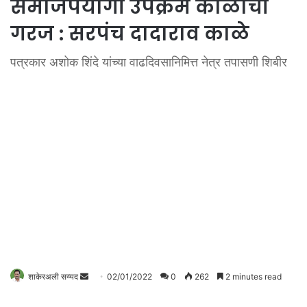
समाजपयोगी उपक्रम काळाची
गरज : सरपंच दादाराव काळे
पत्रकार अशोक शिंदे यांच्या वाढदिवसानिमित्त नेत्र तपासणी शिबीर
शाकेरअली सय्यद
S
02/01/2022
0
262
2 minutes read
e