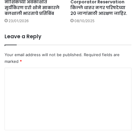
नाशिकच्या अवकाशात
Corporator Reservation
जा
सुर्यकिरण एरो शोने साकारले
किल्ले धारूर नगर परिषदेच्या
ळा
बलशाली भारताचे प्रतिबिंब
20 जागांसाठी आरक्षण जाहिर.
.
23/01/2026
08/10/2025
Leave a Reply
Your email address will not be published.
Required fields are
marked
*
C
o
m
m
e
n
t
*