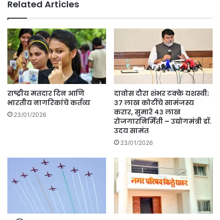
Related Articles
ढ
दि
व
सा
ची
च
च
र्चा
;
राष्ट्रीय मतदार दिन आणि
दावोस दौरा शंभर टक्के यशस्वी;
धा
भारतीय नागरिकांचे कर्तव्य
३७ लाख कोटींचे सामंजस्य
रु
करार, सुमारे ४३ लाख
23/01/2026
रोजगारनिर्मिती – उद्योगमंत्री डॉ.
र
उदय सामंत
म
धी
23/01/2026
ल
आ
ठ
व
णी
ला
उ