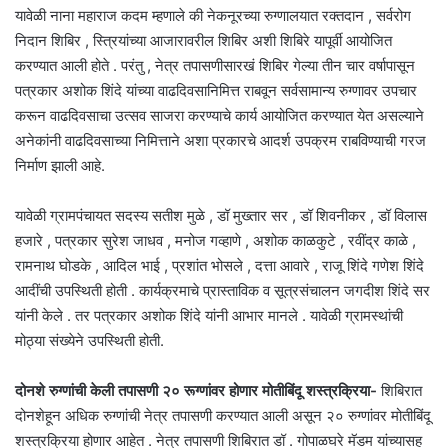
यावेळी नाना महाराज कदम म्हणाले की नेकनूरच्या रुग्णालयात रक्तदान , सर्वरोग
निदान शिबिर , स्त्रियांच्या आजारावरील शिबिर अशी शिबिरे यापूर्वी आयोजित
करण्यात आली होते . परंतु , नेत्र तपासणीसारखं शिबिर गेल्या तीन चार वर्षापासून
पत्रकार अशोक शिंदे यांच्या वाढदिवसानिमित्त राबवून सर्वसामान्य रुग्णावर उपचार
करून वाढदिवसाचा उत्सव साजरा करण्याचे कार्य आयोजित करण्यात येत असल्याने
अनेकांनी वाढदिवसाच्या निमित्ताने अशा प्रकारचे आदर्श उपक्रम राबविण्याची गरज
निर्माण झाली आहे.
यावेळी ग्रामपंचायत सदस्य सतीश मुळे , डॉ मुख्तार सर , डॉ शिवनीकर , डॉ विलास
हजारे , पत्रकार सुरेश जाधव , मनोज गव्हाणे , अशोक काळकुटे , रवींद्र काळे ,
रामनाथ घोडके , आदिल भाई , प्रशांत भोसले , दत्ता आवारे , राजू शिंदे गणेश शिंदे
आदींची उपस्थिती होती . कार्यक्रमाचे प्रास्ताविक व सूत्रसंचालन जगदीश शिंदे सर
यांनी केले . तर पत्रकार अशोक शिंदे यांनी आभार मानले . यावेळी ग्रामस्थांची
मोठ्या संख्येने उपस्थिती होती.
दोनशे रुग्णांची केली तपासणी २० रूग्णांवर होणार मोतीबिंदू शस्त्रक्रिया-
शिबिरात
दोनशेहून अधिक रुग्णांची नेत्र तपासणी करण्यात आली असून २० रुग्णांवर मोतीबिंदू
शस्त्रक्रिया होणार आहेत . नेत्र तपासणी शिबिरात डॉ . गोपाळघरे मॅडम यांच्यासह