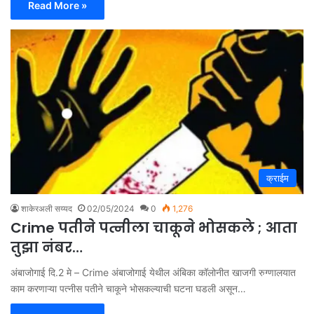
Read More »
क्राईम
शाकेरअली सय्यद
02/05/2024
0
1,276
Crime पतीने पत्नीला चाकूने भोसकले ; आता
तुझा नंबर…
अंबाजोगाई दि.2 मे – Crime अंबाजोगाई येथील अंबिका कॉलोनीत खाजगी रुग्णालयात
काम करणाऱ्या पत्नीस पतीने चाकूने भोसकल्याची घटना घडली असून…