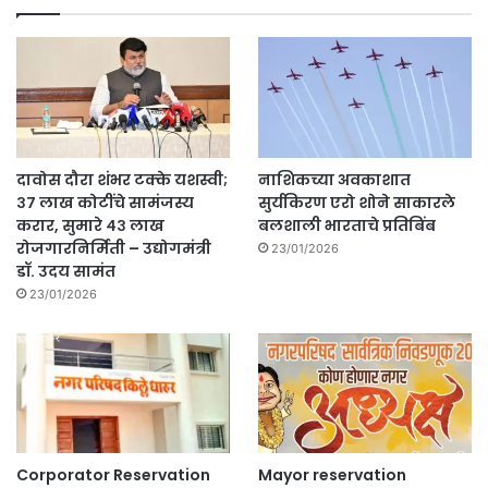
दावोस दौरा शंभर टक्के यशस्वी;
नाशिकच्या अवकाशात
३७ लाख कोटींचे सामंजस्य
सुर्यकिरण एरो शोने साकारले
करार, सुमारे ४३ लाख
बलशाली भारताचे प्रतिबिंब
रोजगारनिर्मिती – उद्योगमंत्री
23/01/2026
डॉ. उदय सामंत
23/01/2026
Corporator Reservation
Mayor reservation