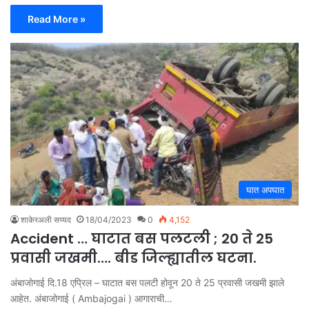
Read More »
घात अपघात
शाकेरअली सय्यद
18/04/2023
0
4,152
Accident … घाटात बस पलटली ; 20 ते 25
प्रवासी जखमी…. बीड जिल्ह्यातील घटना.
अंबाजोगाई दि.18 एप्रिल – घाटात बस पलटी होवून 20 ते 25 प्रवासी जखमी झाले
आहेत. अंबाजोगाई ( Ambajogai ) आगाराची…