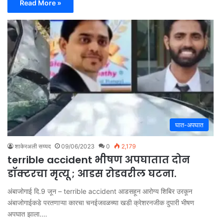
Read More »
घात-अपघात
शाकेरअली सय्यद
09/06/2023
0
2,179
terrible accident भीषण अपघातात दोन
डॉक्टरचा मृत्यू ; आडस रोडवरील घटना.
अंबाजोगाई दि.9 जून – terrible accident आडसहून आरोग्य शिबिर उरकून
अंबाजोगाईकडे परतणाऱ्या कारचा चनईजवळच्या खडी क्रेशरनजीक दुपारी भीषण
अपघात झाला.…