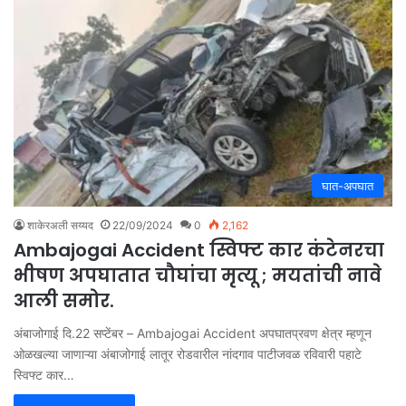
घात-अपघात
शाकेरअली सय्यद
22/09/2024
0
2,162
Ambajogai Accident स्विफ्ट कार कंटेनरचा
भीषण अपघातात चौघांचा मृत्यू ; मयतांची नावे
आली समोर.
अंबाजोगाई दि.22 सप्टेंबर – Ambajogai Accident अपघातप्रवण क्षेत्र म्हणून
ओळखल्या जाणाऱ्या अंबाजोगाई लातूर रोडवारील नांदगाव पाटीजवळ रविवारी पहाटे
स्विफ्ट कार…