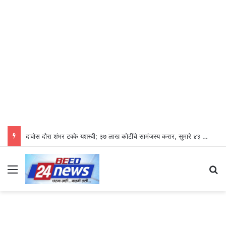
दावोस दौरा शंभर टक्के यशस्वी; ३७ लाख कोटींचे सामंजस्य करार, सुमारे ४३ लाख रोजगारनिर्मिती – उद्योगमंत्री डॉ. उदय सामंत
Menu
S