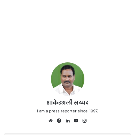
शाकेरअली सय्यद
I am a press reporter since 1997.
Website
Facebook
LinkedIn
YouTube
Instagram