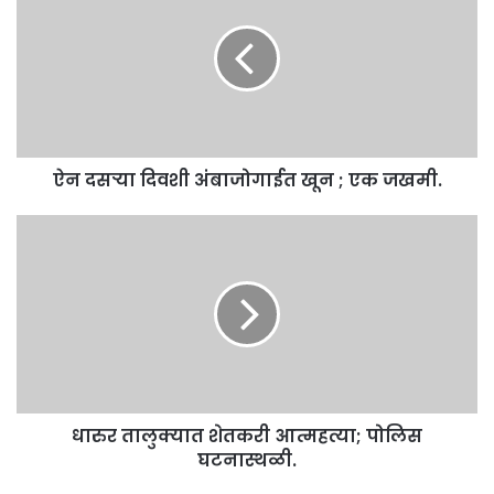
दिवशी
अंबाजोगाईत
खून
;
एक
जखमी.
ऐन दसऱ्या दिवशी अंबाजोगाईत खून ; एक जखमी.
धारुर
तालुक्यात
शेतकरी
आत्महत्या;
पोलिस
घटनास्थळी.
धारुर तालुक्यात शेतकरी आत्महत्या; पोलिस
घटनास्थळी.