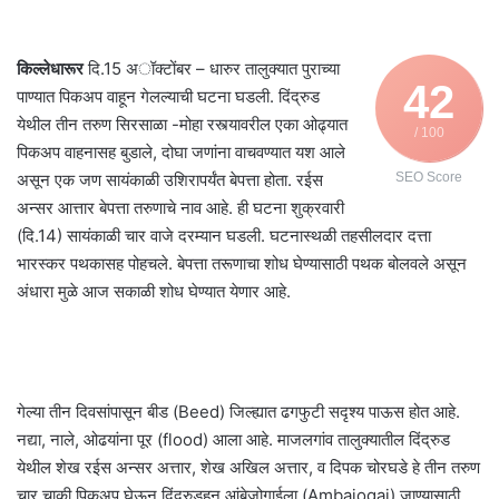
किल्लेधारूर
दि.15 अॉक्टोंबर – धारुर तालुक्यात पुराच्या
42
पाण्यात पिकअप वाहून गेलल्याची घटना घडली. दिंद्रुड
येथील तीन तरुण सिरसाळा -मोहा रस्त्यावरील एका ओढ्यात
/ 100
पिकअप वाहनासह बुडाले, दोघा जणांना वाचवण्यात यश आले
असून एक जण सायंकाळी उशिरापर्यंत बेपत्ता होता. रईस
SEO Score
अन्सर आत्तार बेपत्ता तरुणाचे नाव आहे. ही घटना शुक्रवारी
(दि.14) सायंकाळी चार वाजे दरम्यान घडली. घटनास्थळी तहसीलदार दत्ता
भारस्कर पथकासह पोहचले. बेपत्ता तरूणाचा शोध घेण्यासाठी पथक बोलवले असून
अंधारा मुळे आज सकाळी शोध घेण्यात येणार आहे.
गेल्या तीन दिवसांपासून बीड (Beed) जिल्ह्यात ढगफुटी सदृश्य पाऊस होत आहे.
नद्या, नाले, ओढयांना पूर (flood) आला आहे. माजलगांव तालुक्यातील दिंद्रुड
येथील शेख रईस अन्सर अत्तार, शेख अखिल अत्तार, व दिपक चोरघडे हे तीन तरुण
चार चाकी पिकअप घेऊन दिंद्रुडहुन आंबेजोगाईला (Ambajogai) जाण्यासाठी