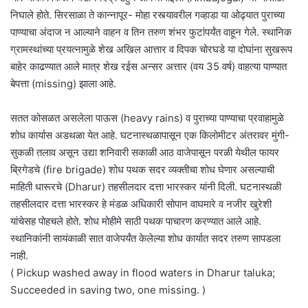
निघाले होते. सिरसाळा ते कान्नापूर- मोहा रस्त्यावरील गव्हाडा या ओढ्यात पुराच्या
पाण्याचा अंदाज न आल्याने वाहन व तिन तरुण शंभर फुटांपर्यंत वाहून गेले. स्थानिक
ग्रामस्थांच्या प्रयत्नामुळे शेख अखिल आत्तार व दिपक चोरघडे या दोघांना सुखरूप
बाहेर काढण्यात आले मात्र शेख रईस अन्सर अत्तार (वय 35 वर्ष) वाहत्या पाण्यात
बेपत्ता (missing) झाला आहे.
सतत कोसळत असलेला पाऊस (heavy rains) व पुराच्या पाण्याचा प्रवाहामुळे
शोध कार्यास अडथळा येत आहे. घटनास्थळापासून एक किलोमीटर अंतरावर मुंगी-
सुकळी तलाव असून उद्या शनिवारी सकाळी आठ वाजेपासून परळी येथील फायर
ब्रिगेडचे (fire brigade) शोध पथक सदर व्यक्तीचा शोध घेणार असल्याची
माहिती धारूरचे (Dharur) तहसीलदार दत्ता भारस्कर यांनी दिली. घटनास्थळी
तहसीलदार दत्ता भारस्कर हे मंडळ अधिकारी सोपान वाघमारे व नजीर खुरेशी
यांचेसह पोहचले होते. शोध मोहीमे साठी पथक पाचारण करण्यात आले आहे.
स्थानिकांनी सायंकाळी सात वाजेपर्यंत केलेल्या शोध कार्यात सदर तरुण सापडला
नाही.
( Pickup washed away in flood waters in Dharur taluka;
Succeeded in saving two, one missing. )