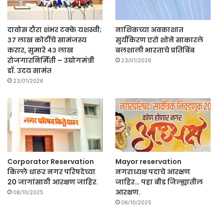
दावोस दौरा शंभर टक्के यशस्वी;
नाशिकच्या अवकाशात
३७ लाख कोटींचे सामंजस्य
सुर्यकिरण एरो शोने साकारले
करार, सुमारे ४३ लाख
बलशाली भारताचे प्रतिबिंब
रोजगारनिर्मिती – उद्योगमंत्री
23/01/2026
डॉ. उदय सामंत
23/01/2026
Corporator Reservation
Mayor reservation
किल्ले धारूर नगर परिषदेच्या
नगराध्यक्ष पदाचे आरक्षण
20 जागांसाठी आरक्षण जाहिर.
जाहिर… पहा बीड जिल्ह्यातील
आरक्षण.
08/10/2025
06/10/2025