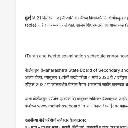
मुंबई
दि.21 डिसेंबर – दहावी आणि बारावीच्या विद्यार्थ्यांसाठी बोर्डा
table) जाहीर करण्यात आले आहे. शालेय शिक्षणमंत्री वर्षा गायकवाड 
(Tenth and twelth examination schedule announced
बोर्डाकडून (Maharashtra State Board of Secondary and Hig
आल्या होत्या. त्यानुसार 12वीची लेखी परीक्षा 4 मार्च 2020 ते 7 एप्रि
एप्रिल 2022 या कालावधीत घेण्यात येणार असल्याचं जाहीर करण्यात आल
आता बोर्डाकडून परीक्षेचं प्रत्येक विषयानुसार सविस्तर वेळापत्रक जाहीर कर
बोर्डाच्या www.mahahsscboard.in याअधिकृत वेबसाईटवर पहायल
दहावीच्या बोर्ड परीक्षेचं सविस्तर वेळापत्रक:
१५ मार्च – प्रथम भाषा ( मराठी, हिंदी उर्दू ,गुजराती व इतर प्रथम भाषा)