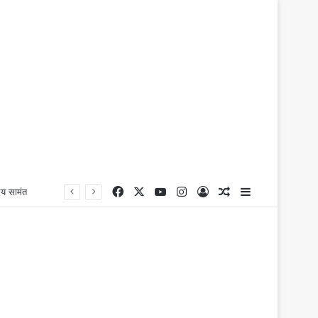
Facebook
X
YouTube
Instagram
Log In
Random Article
Sidebar
दय सामंत