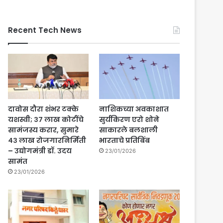
Recent Tech News
दावोस दौरा शंभर टक्के
नाशिकच्या अवकाशात
यशस्वी; ३७ लाख कोटींचे
सुर्यकिरण एरो शोने
सामंजस्य करार, सुमारे
साकारले बलशाली
४३ लाख रोजगारनिर्मिती
भारताचे प्रतिबिंब
– उद्योगमंत्री डॉ. उदय
23/01/2026
सामंत
23/01/2026