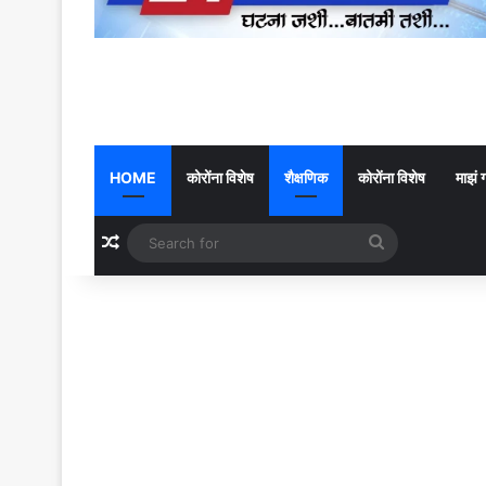
HOME
कोरोंना विशेष
शैक्षणिक
कोरोंना विशेष
माझं 
Random Article
Search
for