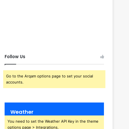
Follow Us
Go to the Arqam options page to set your social
accounts.
Weather
You need to set the Weather API Key in the theme
options page > Integrations.