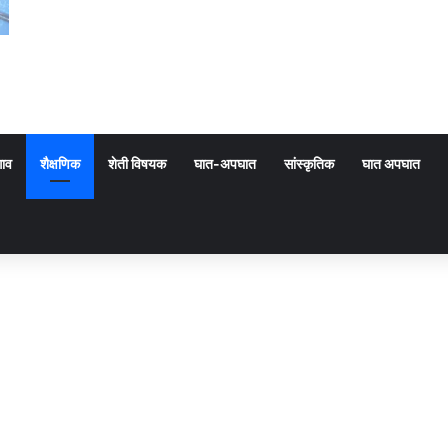
गाव
शैक्षणिक
शेती विषयक
घात-अपघात
सांस्कृतिक
घात अपघात