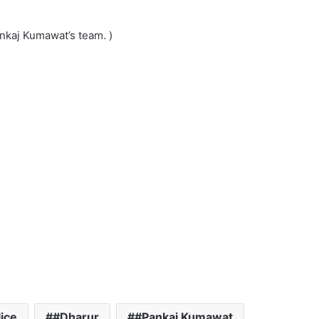
ankaj Kumawat’s team. )
ice
#Dharur
#Pankaj Kumawat