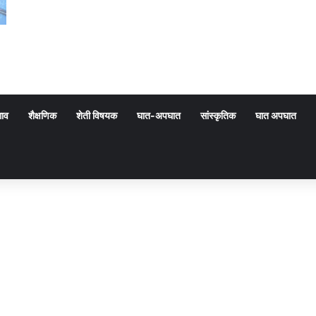
गाव
शैक्षणिक
शेती विषयक
घात-अपघात
सांस्कृतिक
घात अपघात