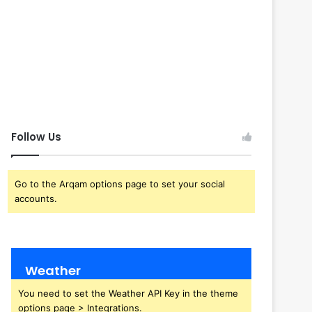
Follow Us
Go to the Arqam options page to set your social
accounts.
Weather
You need to set the Weather API Key in the theme
options page > Integrations.