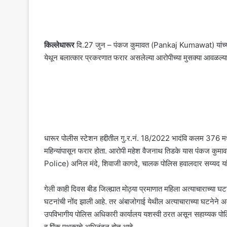
किल्लेधारूर
दि.27 जुन – पंकज कुमावत (Pankaj Kumawat) यांच्या पथ
येथून बलात्कार प्रकरणात फरार असलेल्या आरोपीच्या मुसक्या आवळल्या 
धारूर पोलीस स्टेशन हद्दीतील गु.र.नं. 18/2022 भादंवि कलम 376 मध
महिन्यांपासून फरार होता. आरोपी महेश वैजनाथ तिडके यास पंंकज कुम
Police) अनिल मंदे, शिवाजी कागदे, चालक पोलिस हवालदार सय्यद यांनी 
गेली काही दिवस बीड जिल्ह्यात मोठ्या प्रमाणात महिला अत्याचाराच्या घ
घटनांची नोंद झाली आहे. तर अंबाजोगाई येथील अत्याचाराच्या घटनेने अ
उपविभागीय पोलिस अधिकारी कार्यालय यशस्वी ठरत असून सहाय्यक 
व पिंक पथकाचे अभिनंदन होत आहे.