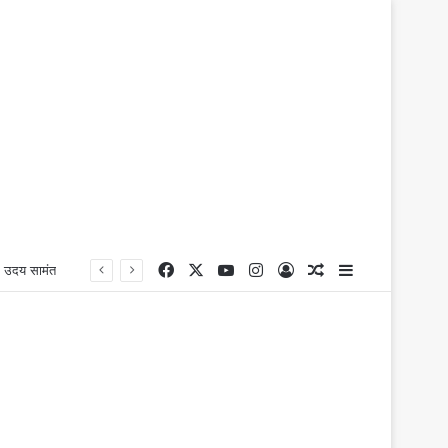
Facebook
X
YouTube
Instagram
Log In
Random Article
Sidebar
ॉ. उदय सामंत