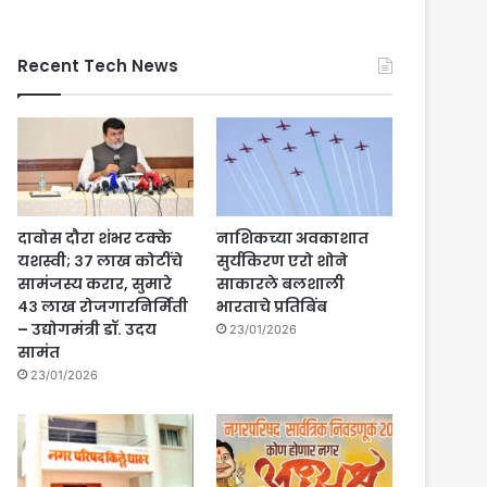
Recent Tech News
दावोस दौरा शंभर टक्के
नाशिकच्या अवकाशात
यशस्वी; ३७ लाख कोटींचे
सुर्यकिरण एरो शोने
सामंजस्य करार, सुमारे
साकारले बलशाली
४३ लाख रोजगारनिर्मिती
भारताचे प्रतिबिंब
– उद्योगमंत्री डॉ. उदय
23/01/2026
सामंत
23/01/2026