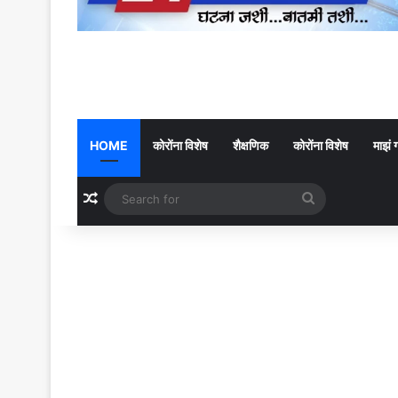
HOME
कोरोंना विशेष
शैक्षणिक
कोरोंना विशेष
माझं 
Random Article
Search
for