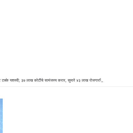
 टक्के यशस्वी; ३७ लाख कोटींचे सामंजस्य करार, सुमारे ४३ लाख रोजगारनिर्मिती – उद्योगमंत्री ड