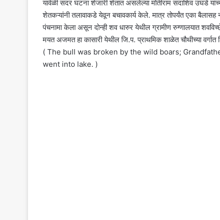
यावेळी सदर घटना शेजारी शेतात असलेल्या मोतीराम सदाशिव उघडे यांच्
शेतकऱ्यांनी तलावाकडे येवून बचावकार्य केले. मात्र तोपर्यंत एका बैला
पंचनामा केला असून दोन्ही शव धारुर येथील ग्रामीण रुग्णालयात शवविच
मयत अजमत हा कासारी येथील जि.प. प्राथमिक शाळेत चौथीच्या वर्गात 
( The bull was broken by the wild boars; Grandfath
went into lake. )