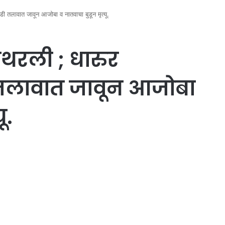
ाडी तलावात जावून आजोबा व नातवाचा बुडून मृत्यू.
िथरली ; धारुर
 तलावात जावून आजोबा
ू.