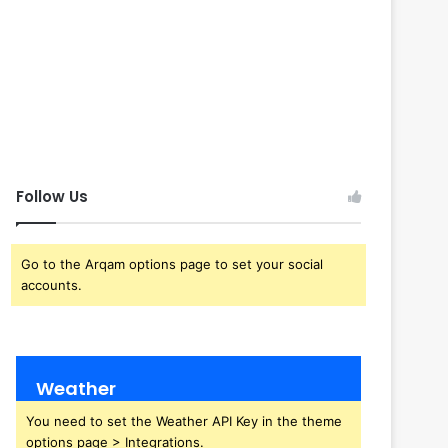
Follow Us
Go to the Arqam options page to set your social
accounts.
Weather
You need to set the Weather API Key in the theme
options page > Integrations.