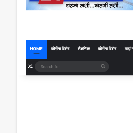
HOME
कोरोंना विशेष
शैक्षणिक
कोरोंना विशेष
माझं 
Random Article
Search
for