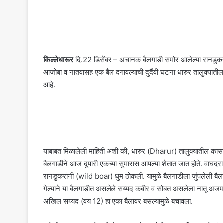
किल्लेधारूर
दि.22 डिसेंबर – अचानक बैलगाडी समोर आलेल्या रानडुकरांम
आजोबा व नातवासह एक बैल दगावल्याची दुर्दैवी घटना धारुर तालुक्यात
आहे.
याबाबत मिळालेली माहिती अशी की, धारुर (Dharur) तालुक्यातील कासा
बैलगाडीने आज दुपारी एकच्या सुमारास आपल्या शेतात जात होते. वाघ
रानडुकरांनी (wild boar) धुम ठोकली. यामुळे बैलगाडीला जुंपलेली ब
गेल्याने या बैलगाडीत असलेले सय्यद कबीर व सोबत असलेला नातू अजमत
अखिल सय्यद (वय 12) हा एका बैलावर बसल्यामुळे बचावला.