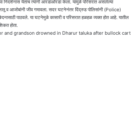
या निदर्शनास येताच त्यांनी आरडाओरडा केला. यामुळे परिसरात असलेल्या
सह नातू व आजोबांनी जीव गमावला. सदर घटनेनंतर दिंद्रुड पोलिसांनी (Police)
्छेदनासाठी पाठवले. या घटनेमुळे कासारी व परिसरात हळहळ व्यक्त होत आहे. यातील
शिकत होता.
er and grandson drowned in Dharur taluka after bullock cart