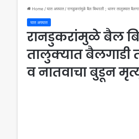
Home
/
घात अपघात
/
रानडुकरांमुळे बैल बिथरली ; धारुर तालुक्यात बैलग
घात अपघात
रानडुकरांमुळे बैल ब
तालुक्यात बैलगाडी
व नातवाचा बुडून मृत्य