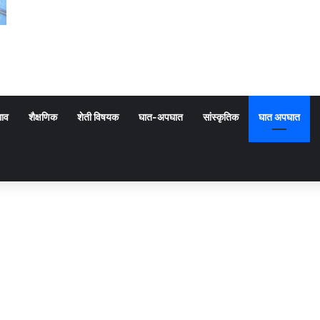
गाव
शैक्षणिक
शेती विषयक
घात-अपघात
सांस्कृतिक
घात अपघात