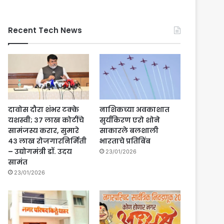
Recent Tech News
दावोस दौरा शंभर टक्के
नाशिकच्या अवकाशात
यशस्वी; ३७ लाख कोटींचे
सुर्यकिरण एरो शोने
सामंजस्य करार, सुमारे
साकारले बलशाली
४३ लाख रोजगारनिर्मिती
भारताचे प्रतिबिंब
– उद्योगमंत्री डॉ. उदय
23/01/2026
सामंत
23/01/2026