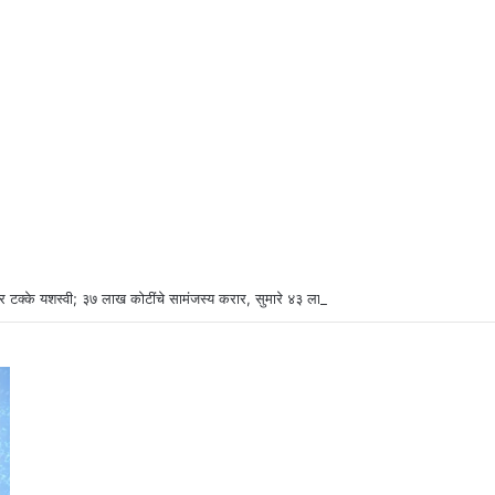
र टक्के यशस्वी; ३७ लाख कोटींचे सामंजस्य करार, सुमारे ४३ लाख रोजगारनिर्मिती – उद्योगमंत्री ड