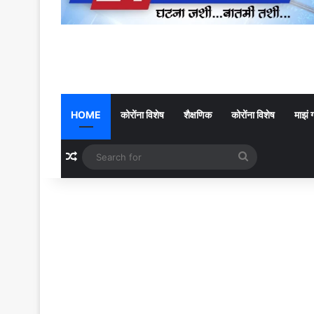
HOME
कोरोंना विशेष
शैक्षणिक
कोरोंना विशेष
माझं 
Random Article
Search
for