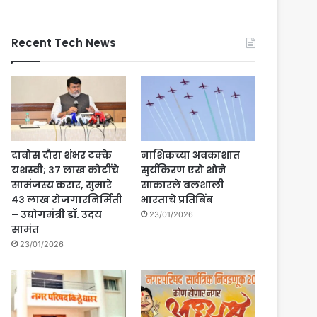
Recent Tech News
दावोस दौरा शंभर टक्के
नाशिकच्या अवकाशात
यशस्वी; ३७ लाख कोटींचे
सुर्यकिरण एरो शोने
सामंजस्य करार, सुमारे
साकारले बलशाली
४३ लाख रोजगारनिर्मिती
भारताचे प्रतिबिंब
– उद्योगमंत्री डॉ. उदय
23/01/2026
सामंत
23/01/2026