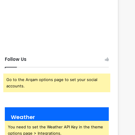
Follow Us
Go to the Arqam options page to set your social
accounts.
Weather
You need to set the Weather API Key in the theme
options page > Integrations.