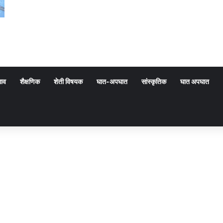
गाव
शैक्षणिक
शेती विषयक
घात-अपघात
सांस्कृतिक
घात अपघात