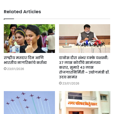
क
ल
र
स
Related Articles
ण
र्व
;
वि
रा
द्या
ष्ट्र
पी
वा
ठ
दी
,
यु
म
व
हा
ती
वि
राष्ट्रीय मतदार दिन आणि
दावोस दौरा शंभर टक्के यशस्वी;
काँ
द्या
भारतीय नागरिकांचे कर्तव्य
३७ लाख कोटींचे सामंजस्य
ग्रे
ल
करार, सुमारे ४३ लाख
23/01/2026
स
रोजगारनिर्मिती – उद्योगमंत्री डॉ.
ये
उदय सामंत
च्या
1
शि
5
23/01/2026
बी
फे
रा
ब्र
स
वा
उ
री
त्स्फू
प