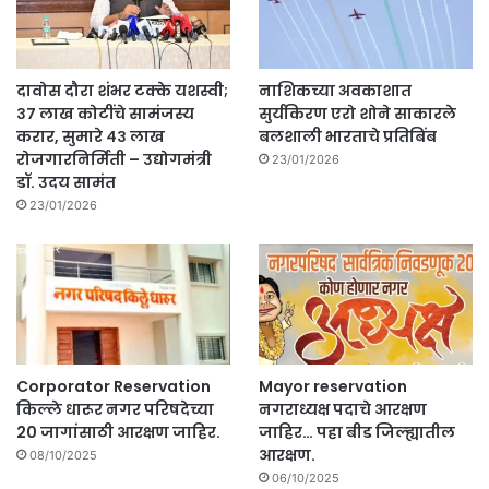
दावोस दौरा शंभर टक्के यशस्वी;
नाशिकच्या अवकाशात
३७ लाख कोटींचे सामंजस्य
सुर्यकिरण एरो शोने साकारले
करार, सुमारे ४३ लाख
बलशाली भारताचे प्रतिबिंब
रोजगारनिर्मिती – उद्योगमंत्री
23/01/2026
डॉ. उदय सामंत
23/01/2026
Corporator Reservation
Mayor reservation
किल्ले धारूर नगर परिषदेच्या
नगराध्यक्ष पदाचे आरक्षण
20 जागांसाठी आरक्षण जाहिर.
जाहिर… पहा बीड जिल्ह्यातील
आरक्षण.
08/10/2025
06/10/2025