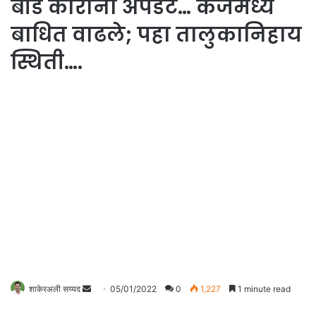
बीड कोरोना अपडेट… केजमध्ये
बाधित वाढले; पहा तालुकानिहाय
स्थिती….
शाकेरअली सय्यद
S
05/01/2022
0
1,227
1 minute read
e