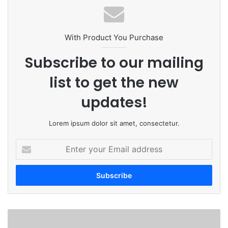
te
bo
dIn
ub
ra
ok
e
m
With Product You Purchase
Subscribe to our mailing
list to get the new
updates!
Lorem ipsum dolor sit amet, consectetur.
E
n
t
e
r
y
o
धा
u
रु