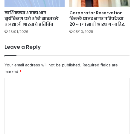
र्त
र्यं
प्र
त
नाशिकच्या अवकाशात
Corporator Reservation
ति
बं
सुर्यकिरण एरो शोने साकारले
किल्ले धारूर नगर परिषदेच्या
सा
द
बलशाली भारताचे प्रतिबिंब
20 जागांसाठी आरक्षण जाहिर.
द
.
23/01/2026
08/10/2025
.
Leave a Reply
Your email address will not be published.
Required fields are
marked
*
C
o
m
m
e
n