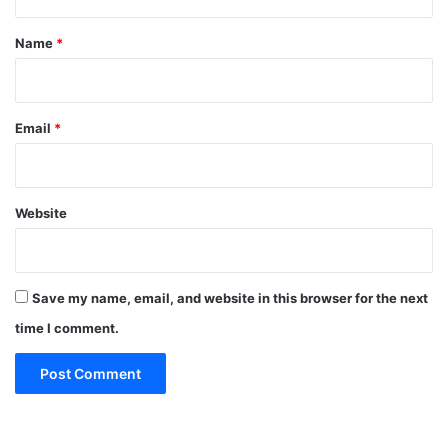
t
*
Name
*
Email
*
Website
Save my name, email, and website in this browser for the next
time I comment.