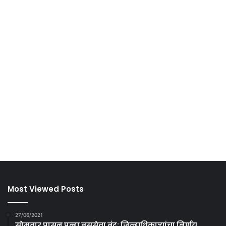
Most Viewed Posts
27/06/2021
सोमवार पासून पुन्हा बससेवा बंद; जिल्हाधिकाऱ्यांचा निर्णय.