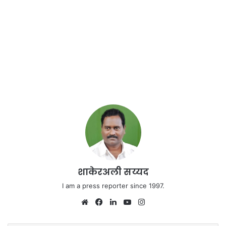
शाकेरअली सय्यद
I am a press reporter since 1997.
We
Fa
Lin
Yo
Ins
bsi
ce
ke
uT
tag