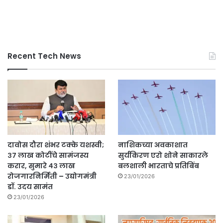
Recent Tech News
दावोस दौरा शंभर टक्के यशस्वी;
नाशिकच्या अवकाशात
३७ लाख कोटींचे सामंजस्य
सुर्यकिरण एरो शोने साकारले
करार, सुमारे ४३ लाख
बलशाली भारताचे प्रतिबिंब
रोजगारनिर्मिती – उद्योगमंत्री
23/01/2026
डॉ. उदय सामंत
23/01/2026