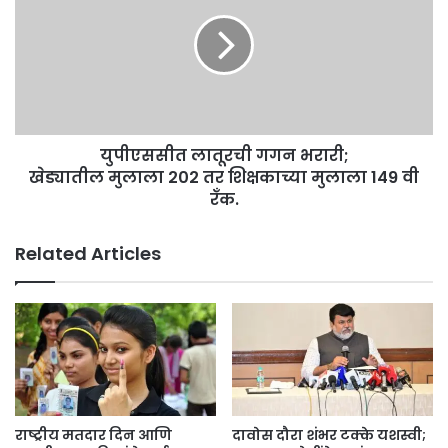
गगन
भरारी;
खेड्यातील
मुलाला
202
तर
शिक्षकाच्या
युपीएससीत लातूरची गगन भरारी;
मुलाला
149
खेड्यातील मुलाला 202 तर शिक्षकाच्या मुलाला 149 वी
वी
रँक.
रँक.
Related Articles
राष्ट्रीय मतदार दिन आणि
दावोस दौरा शंभर टक्के यशस्वी;