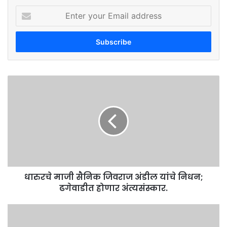
Enter
your
Email
address
धारुरचे
माजी
सैनिक
जिवराज
अंडील
यांचे
निधन;
ढगेवाडीत
होणार
धारुरचे माजी सैनिक जिवराज अंडील यांचे निधन;
अंत्यसंस्कार.
ढगेवाडीत होणार अंत्यसंस्कार.
युपीएससीत
लातूरची