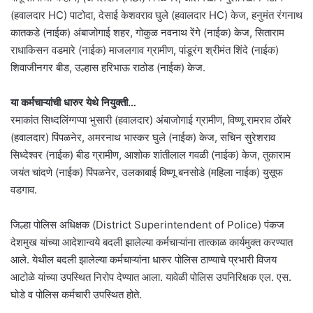
(हवालदार HC) पाटोदा, देसाई केशवराव घुले (हवालदार HC) केज, हनुमंत रंगनाथ
कातकडे (नाईक) अंबाजोगाई शहर, गोकुळ नवनाथ रेंगे (नाईक) केज, सिताराम
राधाकिसन वडमारे (नाईक) माजलगाव ग्रामीण, पांडूरंग श्रीमंत शिंदे (नाईक)
शिवाजीनगर बीड, उल्हास हरिभाऊ राठोड (नाईक) केज.
या कर्मचाऱ्यांची धारुर येथे नियुक्ती…
रमाकांत सिध्दलिंग्गप्पा भुसारी (हवालदार) अंबाजोगाई ग्रामीण, विष्णू रामराव ठोंबरे
(हवालदार) पिंपळनेर, अमरनाथ भास्कर घुले (नाईक) केज, सचिन सुरेशराव
सिध्देश्वर (नाईक) बीड ग्रामीण, आशोक शांतीलाल गवळी (नाईक) केज, तुकाराम
जयंत चांदणे (नाईक) पिंपळनेर, उलकाबाई विष्णू बनसोडे (महिला नाईक) युसूफ
वडगाव.
जिल्हा पोलिस अधिक्षक (District Superintendent of Police) पंकज
देशमुख यांच्या आदेशान्वये बदली झालेल्या कर्मचाऱ्यांना तात्काळ कार्यमुक्त करण्यात
आले. येथील बदली झालेल्या कर्मचाऱ्यांना धारुर पोलिस ठाण्याचे प्रभारी विजय
आटोळे यांच्या उपस्थित निरोप देण्यात आला. यावेळी पोलिस उपनिरिक्षक एल. एस.
घोडे व पोलिस कर्मचारी उपस्थित होते.