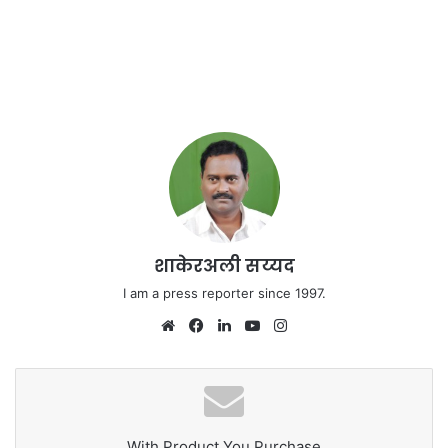
शाकेरअली सय्यद
I am a press reporter since 1997.
Website
Facebook
LinkedIn
YouTube
Instagram
With Product You Purchase