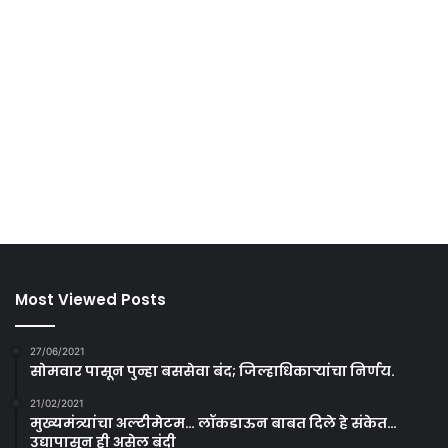
Most Viewed Posts
27/06/2021
सोमवार पासून पुन्हा बससेवा बंद; जिल्हाधिकाऱ्यांचा निर्णय.
21/02/2021
मुख्यमंत्र्यांचा अल्टीमेटम… लॉकडाऊन बाबत दिले हे संकेत…
उद्यापासून ही असेल बंदी