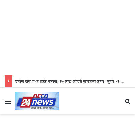
दावोस दौरा शंभर टक्के यशस्वी; ३७ लाख कोटींचे सामंजस्य करार, सुमारे ४३ लाख रोजगारनिर्मिती – उद्योगमंत्री डॉ. उदय सामंत
Menu
Se