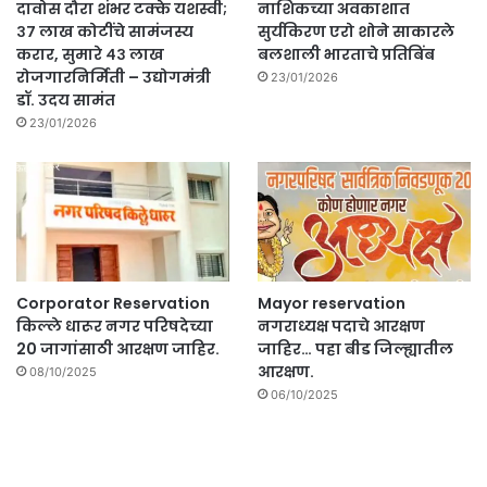
दावोस दौरा शंभर टक्के यशस्वी;
नाशिकच्या अवकाशात
३७ लाख कोटींचे सामंजस्य
सुर्यकिरण एरो शोने साकारले
करार, सुमारे ४३ लाख
बलशाली भारताचे प्रतिबिंब
रोजगारनिर्मिती – उद्योगमंत्री
23/01/2026
डॉ. उदय सामंत
23/01/2026
Corporator Reservation
Mayor reservation
किल्ले धारूर नगर परिषदेच्या
नगराध्यक्ष पदाचे आरक्षण
20 जागांसाठी आरक्षण जाहिर.
जाहिर… पहा बीड जिल्ह्यातील
आरक्षण.
08/10/2025
06/10/2025