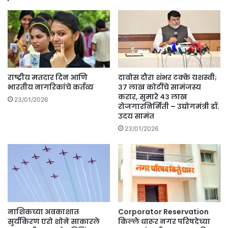
राष्ट्रीय मतदार दिन आणि
दावोस दौरा शंभर टक्के यशस्वी;
भारतीय नागरिकांचे कर्तव्य
३७ लाख कोटींचे सामंजस्य
करार, सुमारे ४३ लाख
23/01/2026
रोजगारनिर्मिती – उद्योगमंत्री डॉ.
उदय सामंत
23/01/2026
नाशिकच्या अवकाशात
Corporator Reservation
सुर्यकिरण एरो शोने साकारले
किल्ले धारूर नगर परिषदेच्या