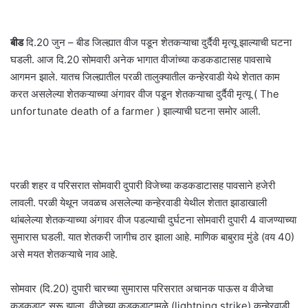
बीड
दि.20 जुन – बीड जिल्ह्यात वीज पडून शेतकऱ्याचा दुर्दैवी मृत्यू झाल्याची घटना
घडली. आज दि.20 सोमवारी अनेक भागात वीजांच्या कडकडाटासह पावसाचे
आगमन झाले. यातच जिल्ह्यातील परळी तालुक्यातील कन्हेरवाडी येथे शेतात काम
करत असलेल्या शेतकऱ्याच्या अंगावर वीज पडून शेतकऱ्याचा दुर्दैवी मृत्यू ( The
unfortunate death of a farmer ) झाल्याची घटना समोर आली.
परळी शहर व परिसरात सोमवारी दुपारी विजेच्या कडकडाटासह पावसाने हजेरी
लावली. परळी येथून जवळच असलेल्या कन्हेरवाडी येथील शेतात झाडाखाली
थांबलेल्या शेतकऱ्याच्या अंगावर वीज पडल्याची दुर्घटना सोमवारी दुपारी 4 वाजण्याच्या
सुमारास घडली. यात शेतकरी जागीच ठार झाला आहे. माणिक बाबुराव मुंडे (वय 40)
असे मयत शेतकऱ्याचे नाव आहे.
सोमवार (दि.20) दुपारी चारच्या सुमारास परिसरात अचानक पाऊस व वीजेचा
कडकडाट सुरू झाला. वीजेच्या कडकडाटामुळे (lightning strike) कन्हेरवाडी