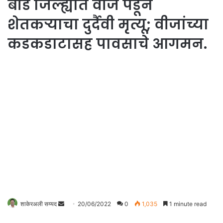
बीड जिल्ह्यात वीज पडून
शेतकऱ्याचा दुर्दैवी मृत्यू; वीजांच्या
कडकडाटासह पावसाचे आगमन.
Send
शाकेरअली सय्यद
20/06/2022
0
1,035
1 minute read
an