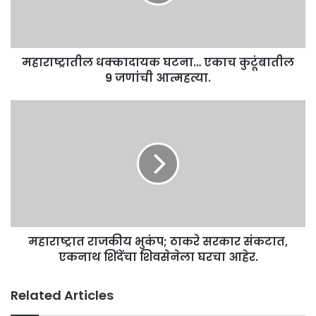
9
जणांची
आत्महत्या.
महाराष्ट्रातील धक्कादायक घटना… एकाच कुटूंबातील
9 जणांची आत्महत्या.
महाराष्ट्रात
राजकीय
भुकंप;
ठाकरे
सरकार
संकटात,
एकनाथ
शिंदेंचा
शिवसेनेला
महाराष्ट्रात राजकीय भुकंप; ठाकरे सरकार संकटात,
घरचा
आहेर.
एकनाथ शिंदेंचा शिवसेनेला घरचा आहेर.
Related Articles