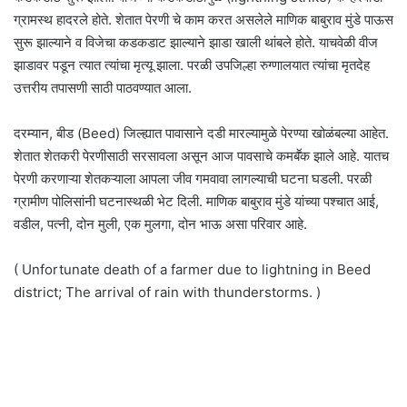
ग्रामस्थ हादरले होते. शेतात पेरणी चे काम करत असलेले माणिक बाबुराव मुंडे पाऊस
सुरू झाल्याने व विजेचा कडकडाट झाल्याने झाडा खाली थांबले होते. याचवेळी वीज
झाडावर पडून त्यात त्यांचा मृत्यू झाला. परळी उपजिल्हा रुग्णालयात त्यांचा मृतदेह
उत्तरीय तपासणी साठी पाठवण्यात आला.
दरम्यान, बीड (Beed) जिल्ह्यात पावासाने दडी मारल्यामुळे पेरण्या खोळंबल्या आहेत.
शेतात शेतकरी पेरणीसाठी सरसावला असून आज पावसाचे कमबॕक झाले आहे. यातच
पेरणी करणाऱ्या शेतकऱ्याला आपला जीव गमवावा लागल्याची घटना घडली. परळी
ग्रामीण पोलिसांनी घटनास्थळी भेट दिली. माणिक बाबुराव मुंडे यांच्या पश्चात आई,
वडील, पत्नी, दोन मुली, एक मुलगा, दोन भाऊ असा परिवार आहे.
( Unfortunate death of a farmer due to lightning in Beed
district; The arrival of rain with thunderstorms. )