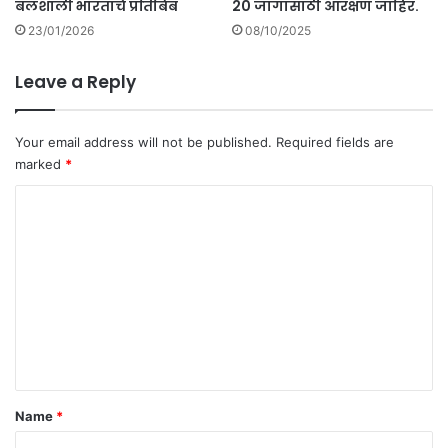
बलशाली भारताचे प्रतिबिंब
20 जागांसाठी आरक्षण जाहिर.
23/01/2026
08/10/2025
Leave a Reply
Your email address will not be published.
Required fields are
marked
*
C
o
m
m
e
n
t
*
Name
*